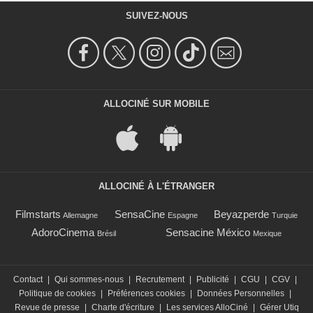
SUIVEZ-NOUS
ALLOCINÉ SUR MOBILE
ALLOCINÉ À L'ÉTRANGER
Filmstarts
SensaCine
Beyazperde
Allemagne
Espagne
Turquie
AdoroCinema
Sensacine México
Brésil
Mexique
Contact
|
Qui sommes-nous
|
Recrutement
|
Publicité
|
CGU
|
CGV
|
Politique de cookies
|
Préférences cookies
|
Données Personnelles
|
Revue de presse
|
Charte d'écriture
|
Les services AlloCiné
|
Gérer Utiq