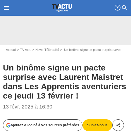
profil
menu
search
Accueil
TV Actu
News Télérealité
Un binôme signe un pacte surprise avec Laurent Maistret dans Les Apprentis aventuriers ce jeudi 13 février !
Un binôme signe un pacte
surprise avec Laurent Maistret
dans Les Apprentis aventuriers
ce jeudi 13 février !
Capture d'écran Les apprentis aventuriers / W9
13 févr. 2025 à 16:30
Ajoutez Allociné à vos sources préférées
Suivez-nous
Partag