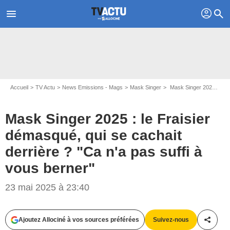
profil
menu
search
Accueil
TV Actu
News Emissions - Mags
Mask Singer
Mask Singer 2025 : le Fraisier démasqué, qui se cachait derrière ? "Ca n'a pas suffi à vous berner"
Mask Singer 2025 : le Fraisier
démasqué, qui se cachait
derrière ? "Ca n'a pas suffi à
vous berner"
Capture d'écran Mask Singer / TF1
23 mai 2025 à 23:40
Ajoutez Allociné à vos sources préférées
Suivez-nous
Partag