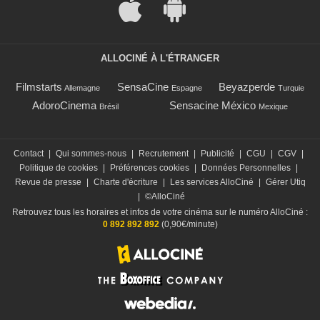
ALLOCINÉ À L'ÉTRANGER
Filmstarts
SensaCine
Beyazperde
Allemagne
Espagne
Turquie
AdoroCinema
Sensacine México
Brésil
Mexique
Contact
|
Qui sommes-nous
|
Recrutement
|
Publicité
|
CGU
|
CGV
|
Politique de cookies
|
Préférences cookies
|
Données Personnelles
|
Revue de presse
|
Charte d'écriture
|
Les services AlloCiné
|
Gérer Utiq
|
©AlloCiné
Retrouvez tous les horaires et infos de votre cinéma sur le numéro AlloCiné :
0 892 892 892
(0,90€/minute)