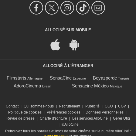
ALLOCINÉ SUR MOBILE
ALLOCINÉ À L'ÉTRANGER
Filmstarts
SensaCine
Beyazperde
Allemagne
Espagne
Turquie
AdoroCinema
Sensacine México
Brésil
Mexique
Contact
|
Qui sommes-nous
|
Recrutement
|
Publicité
|
CGU
|
CGV
|
Politique de cookies
|
Préférences cookies
|
Données Personnelles
|
Revue de presse
|
Charte d'écriture
|
Les services AlloCiné
|
Gérer Utiq
|
©AlloCiné
Retrouvez tous les horaires et infos de votre cinéma sur le numéro AlloCiné :