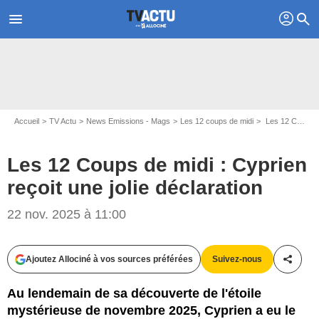
profil
menu
search
Accueil
TV Actu
News Emissions - Mags
Les 12 coups de midi
Les 12 Coups de midi : Cyprien reçoit une jolie déclaration
Les 12 Coups de midi : Cyprien
reçoit une jolie déclaration
22 nov. 2025 à 11:00
Ajoutez Allociné à vos sources préférées
Suivez-nous
Partag
Au lendemain de sa découverte de l'étoile
mystérieuse de novembre 2025, Cyprien a eu le