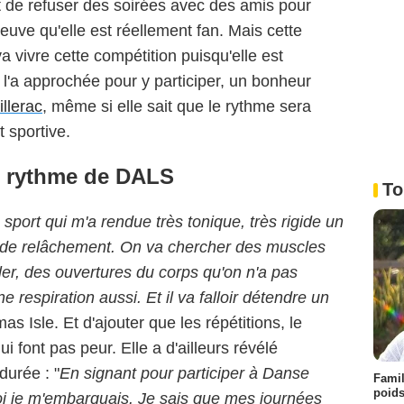
vait de refuser des soirées avec des amis pour
reuve qu'elle est réellement fan. Mais cette
 va vivre cette compétition puisqu'elle est
i l'a approchée pour y participer, un bonheur
llerac
, même si elle sait que le rythme sera
it sportive.
le rythme de DALS
To
 sport qui m'a rendue très tonique, très rigide un
p de relâchement. On va chercher des muscles
ller, des ouvertures du corps qu'on n'a pas
ne respiration aussi. Et il va falloir détendre un
mas Isle. Et d'ajouter que les répétitions, le
ui font pas peur. Elle a d'ailleurs révélé
durée : "
En signant pour participer à Danse
Famil
poids
uoi je m'embarquais. Je sais que mes journées