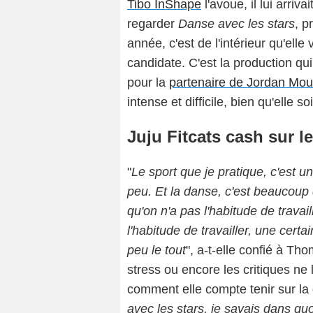
Tibo InShape
l'avoue, il lui arri
regarder
Danse avec les stars
, p
année, c'est de l'intérieur qu'elle
candidate. C'est la production qu
pour la
partenaire de Jordan Moui
intense et difficile, bien qu'elle so
Juju Fitcats cash sur 
"
Le sport que je pratique, c'est un
peu. Et la danse, c'est beaucou
qu'on n'a pas l'habitude de travai
l'habitude de travailler, une certai
peu le tout
", a-t-elle confié à Tho
stress ou encore les critiques ne l
comment elle compte tenir sur la 
avec les stars, je savais dans q