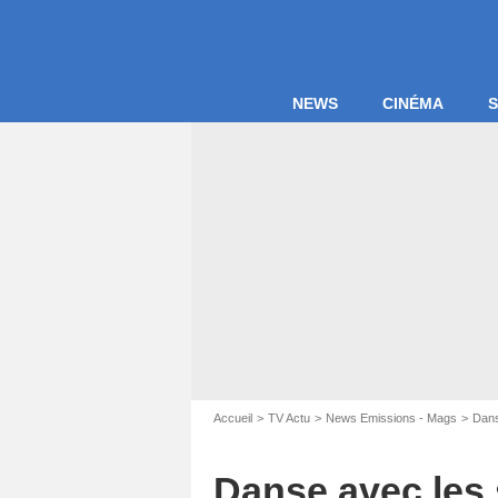
NEWS
CINÉMA
S
Accueil
TV Actu
News Emissions - Mags
Dans
Danse avec les 