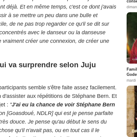
conse
ont déjà. Et en même temps, c'est ce dont j'avais
diman
ssir à se mettre un peu dans une bulle et
le, de ne pas trop regarder ce qu'il se dit sur
er concentrés avec le danseur ou la danseuse
de vraiment créer une connexion, de créer une
i va surprendre selon Juju
Famil
Godet
mardi
articipants semble s'être faite assez facilement.
 d'assister aux répétitions de Stéphane Bern. Et
jet :
"
J'ai eu la chance de voir Stéphane Bern
n [Goasdoué, NDLR] qui est je pense parfaite
 très douce. Je pense qu'au début le sens du
hose qu'il n'avait pas, ou en tout cas il le