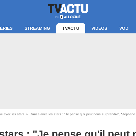
ÉRIES
STREAMING
TVACTU
VIDÉOS
VOD
e avec les stars
Danse avec les stars : "Je pense qu'il peut nous surprendre", Stéphane Bern prêt à
stars : "Je pense qu'il peut