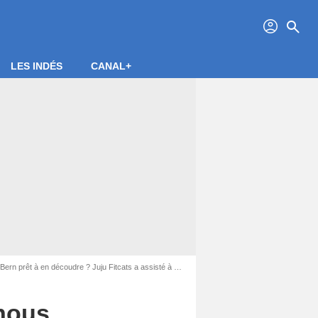
profil
search
LES INDÉS
CANAL+
 en découdre ? Juju Fitcats a assisté à ses répétitions !
 nous