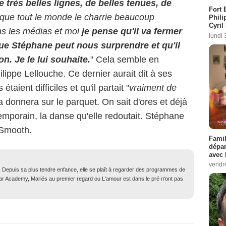
 de très belles lignes, de belles tenues, de
Fort 
 que tout le monde le charrie beaucoup
Phili
Cyril
ns les médias et moi
je pense qu'il va fermer
lundi 
ue Stéphane peut nous surprendre et qu'il
n. Je le lui souhaite.
" Cela semble en
ippe Lellouche. Ce dernier aurait dit à ses
ient difficiles et qu'il partait "
vraiment de
a donnera sur le parquet. On sait d'ores et déjà
emporain, la danse qu'elle redoutait. Stéphane
 Smooth.
Famil
dépar
avec 
vendre
. Depuis sa plus tendre enfance, elle se plaît à regarder des programmes de
Star Academy, Mariés au premier regard ou L'amour est dans le pré n'ont pas