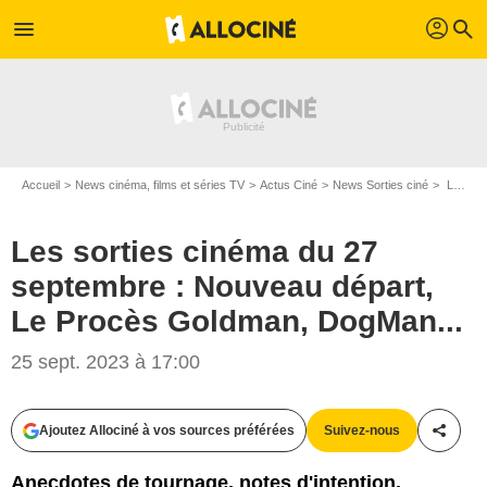
profil
menu
search
Accueil
News cinéma, films et séries TV
Actus Ciné
News Sorties ciné
Les sorties cinéma du 27 septembre : Nouveau départ, Le Procès Goldman, DogMan...
Les sorties cinéma du 27
septembre : Nouveau départ,
Le Procès Goldman, DogMan...
25 sept. 2023 à 17:00
Ajoutez Allociné à vos sources préférées
Suivez-nous
Partag
Anecdotes de tournage, notes d'intention,