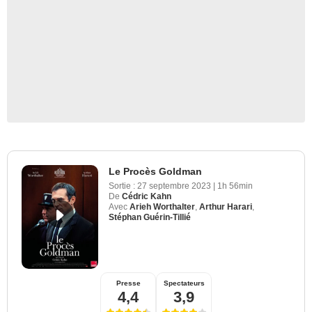
Le Procès Goldman
Sortie :
27 septembre 2023
|
1h 56min
De
Cédric Kahn
Avec
Arieh Worthalter
,
Arthur Harari
,
Stéphan Guérin-Tillié
Presse
Spectateurs
4,4
3,9