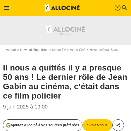
profil
menu
search
Accueil
News cinéma, films et séries TV
Actus Ciné
News cinéma: Stars
Il nou
Il nous a quittés il y a presque
50 ans ! Le dernier rôle de Jean
Gabin au cinéma, c'était dans
ce film policier
9 juin 2025 à 19:00
Ajoutez Allociné à vos sources préférées
Suivez-nous
Partag