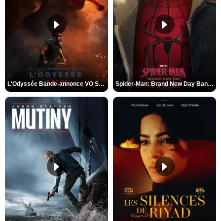
L'Odyssée Bande-annonce VO STFR
Spider-Man: Brand New Day Bande-annonce VO STFR