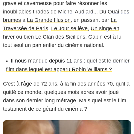
grave et caverneuse pour faire résonner les
inoubliables tirades de
Michel Audiard
... Du
Quai des
brumes
à
La Grande Illusion
, en passant par
La
Traversée de Paris
,
Le Jour se lève
,
Un singe en
hiver
ou bien
Le Clan des Siciliens
, Gabin est à lui
tout seul un pan entier du cinéma national.
Il nous manque depuis 11 ans : quel est le dernier
film dans lequel est apparu Robin Williams ?
TF1 Films Productions
C'est à l'âge de 72 ans, à la fin des années 70, qu'il a
quitté ce monde, quelques mois après avoir joué
dans son dernier long métrage. Mais quel est le film
testament de ce géant du cinéma ?