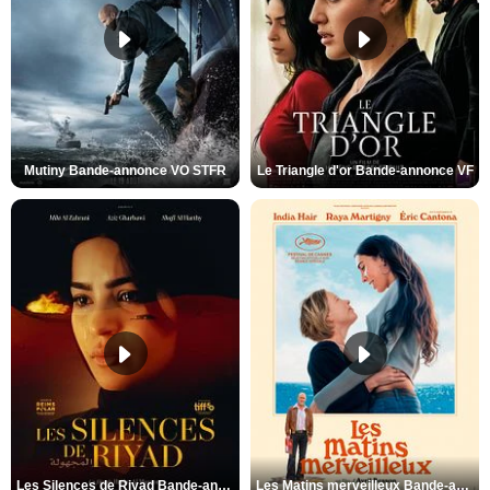
Mutiny Bande-annonce VO STFR
Le Triangle d'or Bande-annonce VF
Les Silences de Riyad Bande-annonce VO STFR
Les Matins merveilleux Bande-annonce VF