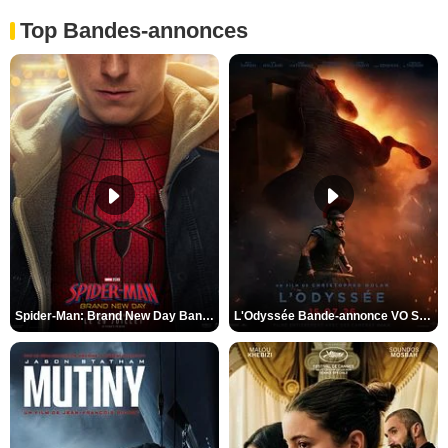
Top Bandes-annonces
Spider-Man: Brand New Day Bande-annonce VO STFR
L'Odyssée Bande-annonce VO STFR