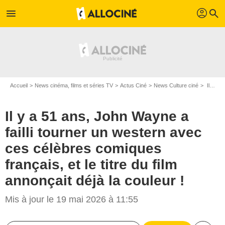
profil
menu
search
Accueil
News cinéma, films et séries TV
Actus Ciné
News Culture ciné
Il y a 51 ans, John Wayne a failli tourner un western avec ces célèbres comiques français, et le titre du film annonçait déjà la couleur !
Il y a 51 ans, John Wayne a
failli tourner un western avec
ces célèbres comiques
français, et le titre du film
annonçait déjà la couleur !
Mis à jour le 19 mai 2026 à 11:55