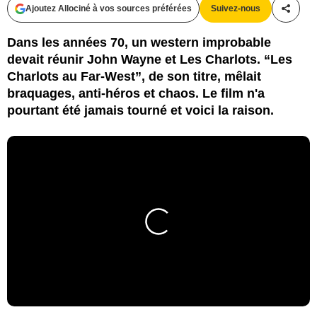
Ajoutez Allociné à vos sources préférées
Suivez-nous
Partag
Dans les années 70, un western improbable
devait réunir John Wayne et Les Charlots. “Les
Charlots au Far-West”, de son titre, mêlait
braquages, anti-héros et chaos. Le film n'a
pourtant été jamais tourné et voici la raison.