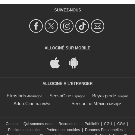
SUIVEZ-NOUS
ALLOCINÉ SUR MOBILE
ALLOCINÉ À L'ÉTRANGER
Filmstarts
SensaCine
Beyazperde
Allemagne
Espagne
Turquie
AdoroCinema
Sensacine México
Brésil
Mexique
Contact
|
Qui sommes-nous
|
Recrutement
|
Publicité
|
CGU
|
CGV
|
Politique de cookies
|
Préférences cookies
|
Données Personnelles
|