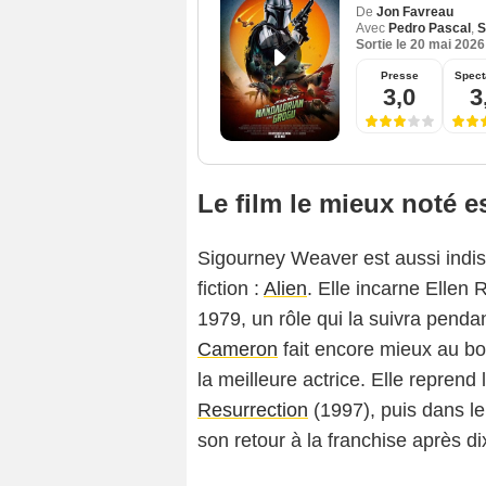
De
Jon Favreau
Avec
Pedro Pascal
,
S
Sortie le
20 mai 2026
Presse
Spect
3,0
3
Le film le mieux noté es
Sigourney Weaver est aussi indis
fiction :
Alien
. Elle incarne Ellen 
1979, un rôle qui la suivra penda
Cameron
fait encore mieux au box
la meilleure actrice. Elle repren
Resurrection
(1997), puis dans le
son retour à la franchise après d