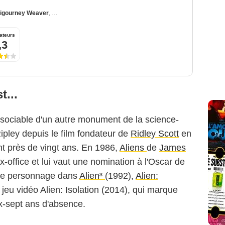
igourney Weaver
,
Jeremy Allen White
ateurs
,3
t...
sociable d'un autre monument de la science-
Ripley depuis le film fondateur de
Ridley Scott
en
nt près de vingt ans. En 1986,
Aliens
de
James
-office et lui vaut une nomination à l'Oscar de
d le personnage dans
Alien³
(1992),
Alien:
 jeu vidéo Alien: Isolation (2014), qui marque
ix-sept ans d'absence.