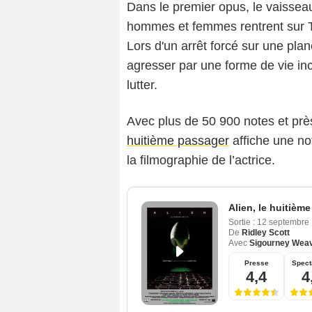
Dans le premier opus, le vaisse
hommes et femmes rentrent sur T
Lors d'un arrêt forcé sur une planè
agresser par une forme de vie inc
lutter.
Avec plus de 50 900 notes et prè
huitième passager
affiche une no
la filmographie de l’actrice.
Alien, le huitièm
Sortie :
12 septembre
De
Ridley Scott
Avec
Sigourney Wea
Presse
Spect
4,4
4