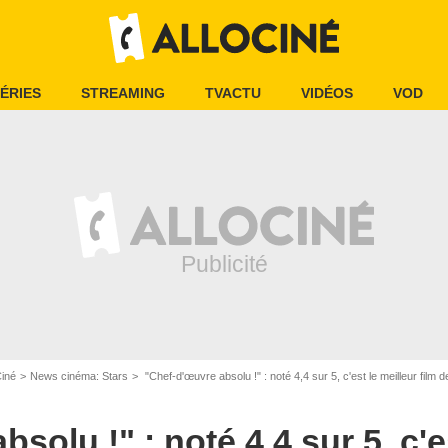
ÉRIES
STREAMING
TVACTU
VIDÉOS
VOD
Ciné
News cinéma: Stars
"Chef-d'œuvre absolu !" : noté 4,4 sur 5, c'est le meilleur film de Sigourney Weaver.
solu !" : noté 4,4 sur 5, c'e