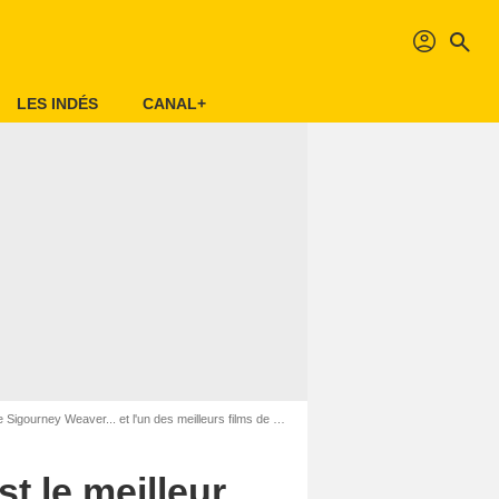
profil
search
LES INDÉS
CANAL+
.. et l'un des meilleurs films de science-fiction de tous les temps !
st le meilleur