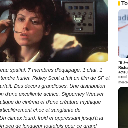
To
"Il é
Richa
seau spatial, 7 membres d'équipage, 1 chat, 1
acteu
excel
tendre hurler. Ridley Scott a fait un film de SF et
mercr
rfait. Des décors grandioses. Une distribution
on d'une excellente actrice, Sigourney Weaver,
tique du cinéma et d'une créature mythique
rticulièrement choc et sanglante de
Un climax lourd, froid et oppressant jusqu'à la
Un peu de longueur toutefois pour ce grand