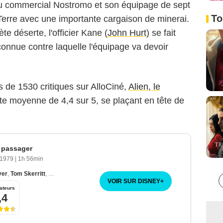
au commercial Nostromo et son équipage de sept
To
erre avec une importante cargaison de minerai.
te déserte, l'officier Kane (
John Hurt
) se fait
onnue contre laquelle l'équipage va devoir
s de 1530 critiques sur AlloCiné,
Alien, le
te moyenne de 4,4 sur 5, se plaçant en tête de
e passager
 1979
|
1h 56min
ver
,
Tom Skerritt
,
Veronica Cartwright
VOIR SUR DISNEY
+
ateurs
,4