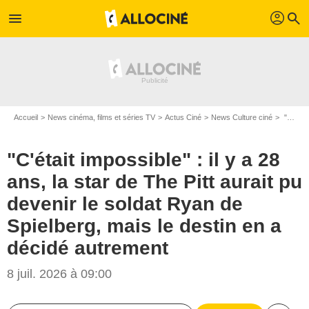
profil
menu
search
Accueil
News cinéma, films et séries TV
Actus Ciné
News Culture ciné
"C'était impossible" : il y a 28 ans, la star de The Pitt aurait pu devenir le soldat Ryan de Spielberg, mais le destin en a décidé autrement
"C'était impossible" : il y a 28
ans, la star de The Pitt aurait pu
devenir le soldat Ryan de
Spielberg, mais le destin en a
décidé autrement
8 juil. 2026 à 09:00