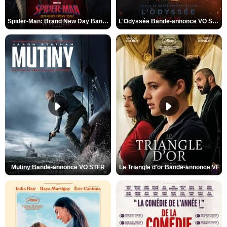
Spider-Man: Brand New Day Bande-annonce VO STFR
L'Odyssée Bande-annonce VO STFR
Mutiny Bande-annonce VO STFR
Le Triangle d'or Bande-annonce VF