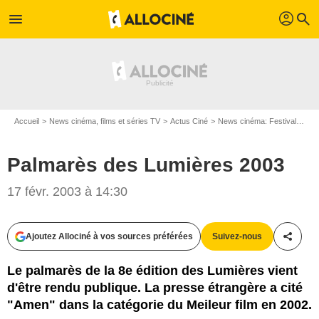
profil
menu
search
Accueil
News cinéma, films et séries TV
Actus Ciné
News cinéma: Festivals
Pa
Palmarès des Lumières 2003
17 févr. 2003 à 14:30
Ajoutez Allociné à vos sources préférées
Suivez-nous
Partag
Le palmarès de la 8e édition des Lumières vient
d'être rendu publique. La presse étrangère a cité
"Amen" dans la catégorie du Meileur film en 2002.