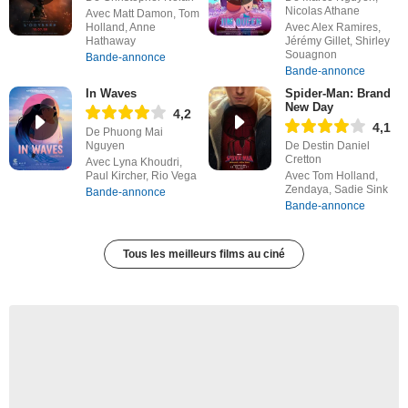
Nicolas Athane
Avec Matt Damon, Tom
Holland, Anne
Avec Alex Ramires,
Hathaway
Jérémy Gillet, Shirley
Souagnon
Bande-annonce
Bande-annonce
In Waves
Spider-Man: Brand
New Day
4,2
4,1
De Phuong Mai
Nguyen
De Destin Daniel
Cretton
Avec Lyna Khoudri,
Paul Kircher, Rio Vega
Avec Tom Holland,
Zendaya, Sadie Sink
Bande-annonce
Bande-annonce
Tous les meilleurs films au ciné