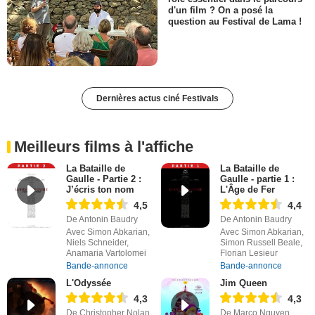
d'un film ? On a posé la
question au Festival de Lama !
Dernières actus ciné Festivals
Meilleurs films à l'affiche
La Bataille de
La Bataille de
Gaulle - Partie 2 :
Gaulle - partie 1 :
J’écris ton nom
L'Âge de Fer
4,5
4,4
De Antonin Baudry
De Antonin Baudry
Avec Simon Abkarian,
Avec Simon Abkarian,
Niels Schneider,
Simon Russell Beale,
Anamaria Vartolomei
Florian Lesieur
Bande-annonce
Bande-annonce
L'Odyssée
Jim Queen
4,3
4,3
De Christopher Nolan
De Marco Nguyen,