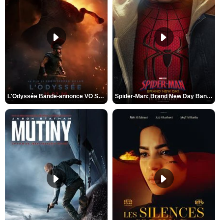
L'Odyssée Bande-annonce VO STFR
Spider-Man: Brand New Day Bande-annonce VO STFR