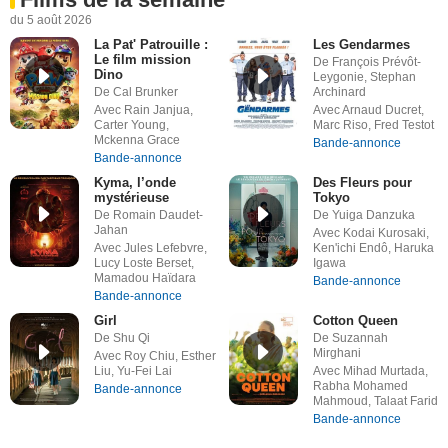
du 5 août 2026
La Pat' Patrouille :
Les Gendarmes
Le film mission
De François Prévôt-
Dino
Leygonie, Stephan
De Cal Brunker
Archinard
Avec Rain Janjua,
Avec Arnaud Ducret,
Carter Young,
Marc Riso, Fred Testot
Mckenna Grace
Bande-annonce
Bande-annonce
Kyma, l’onde
Des Fleurs pour
mystérieuse
Tokyo
De Romain Daudet-
De Yuiga Danzuka
Jahan
Avec Kodai Kurosaki,
Avec Jules Lefebvre,
Ken'ichi Endô, Haruka
Lucy Loste Berset,
Igawa
Mamadou Haïdara
Bande-annonce
Bande-annonce
Girl
Cotton Queen
De Shu Qi
De Suzannah
Mirghani
Avec Roy Chiu, Esther
Liu, Yu-Fei Lai
Avec Mihad Murtada,
Rabha Mohamed
Bande-annonce
Mahmoud, Talaat Farid
Bande-annonce