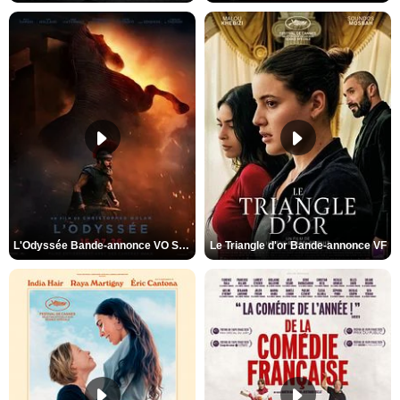
L'Odyssée Bande-annonce VO STFR
Le Triangle d'or Bande-annonce VF