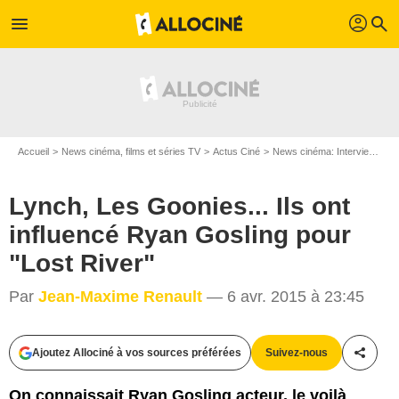
profil
menu
search
Accueil
News cinéma, films et séries TV
Actus Ciné
News cinéma: Interviews
L
Lynch, Les Goonies... Ils ont
influencé Ryan Gosling pour
"Lost River"
Par
Jean-Maxime Renault
— 6 avr. 2015 à 23:45
Ajoutez Allociné à vos sources préférées
Suivez-nous
Partag
Bold Films
On connaissait Ryan Gosling acteur, le voilà