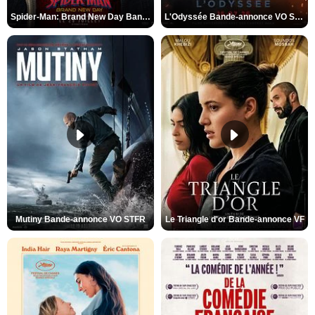
Spider-Man: Brand New Day Bande-annonce VO STFR
L'Odyssée Bande-annonce VO STFR
Mutiny Bande-annonce VO STFR
Le Triangle d'or Bande-annonce VF