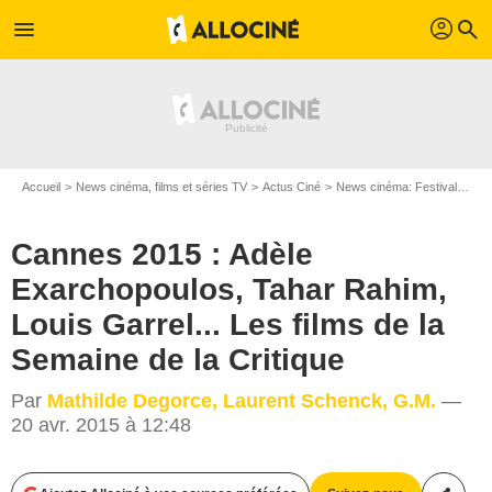
profil
menu
search
Accueil
News cinéma, films et séries TV
Actus Ciné
News cinéma: Festivals
Ca
Cannes 2015 : Adèle
Exarchopoulos, Tahar Rahim,
Louis Garrel... Les films de la
Semaine de la Critique
Par
Mathilde Degorce, Laurent Schenck, G.M.
—
20 avr. 2015 à 12:48
Mars Distribution