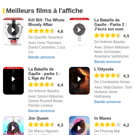
Meilleurs films à l'affiche
Kill Bill: The Whole
La Bataille de
Bloody Affair
Gaulle - Partie 2 :
J’écris ton nom
4,6
4,5
De Quentin Tarantino
De Antonin Baudry
Avec Uma Thurman,
David Carradine, Lucy
Avec Simon Abkarian,
Liu
Niels Schneider,
Anamaria Vartolomei
Bande-annonce
Bande-annonce
La Bataille de
L'Odyssée
Gaulle - partie 1 :
4,3
L'Âge de Fer
De Christopher Nolan
4,4
Avec Matt Damon, Tom
De Antonin Baudry
Holland, Anne
Avec Simon Abkarian,
Hathaway
Simon Russell Beale,
Bande-annonce
Florian Lesieur
Bande-annonce
Jim Queen
In Waves
4,3
4,2
De Marco Nguyen,
De Phuong Mai