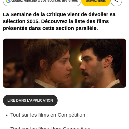
Ajoutez Allociné à vos sources préférées
Suivez-nous
Partag
La Semaine de la Critique vient de dévoiler sa
sélection 2015. Découvrez la liste des films
présentés dans cette section parallèle.
LIRE DANS L'APPLICATION
Tout sur les films en Compétition
Tout sur les films Hors Compétition