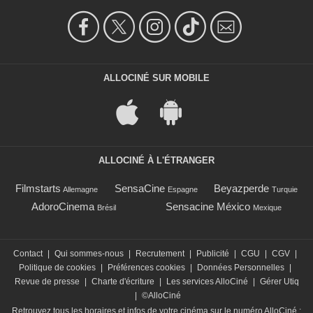
ALLOCINÉ SUR MOBILE
ALLOCINÉ À L'ÉTRANGER
Filmstarts
SensaCine
Beyazperde
Allemagne
Espagne
Turquie
AdoroCinema
Sensacine México
Brésil
Mexique
Contact
|
Qui sommes-nous
|
Recrutement
|
Publicité
|
CGU
|
CGV
|
Politique de cookies
|
Préférences cookies
|
Données Personnelles
|
Revue de presse
|
Charte d'écriture
|
Les services AlloCiné
|
Gérer Utiq
|
©AlloCiné
Retrouvez tous les horaires et infos de votre cinéma sur le numéro AlloCiné :