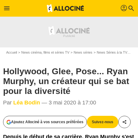
profil
menu
search
Accueil
News cinéma, films et séries TV
News séries
News Séries à la TV
Holl
Hollywood, Glee, Pose... Ryan
Murphy, un créateur qui se bat
pour la diversité
Par
Léa Bodin
— 3 mai 2020 à 17:00
Saeed Adyani/Netflix
Ajoutez Allociné à vos sources préférées
Suivez-nous
Partag
Depuis le début de sa carrière, Ryan Murphy s'est