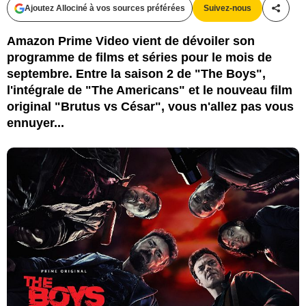
Ajoutez Allociné à vos sources préférées
Suivez-nous
Partag
Amazon Prime Video vient de dévoiler son
programme de films et séries pour le mois de
septembre. Entre la saison 2 de "The Boys",
l'intégrale de "The Americans" et le nouveau film
original "Brutus vs César", vous n'allez pas vous
ennuyer...