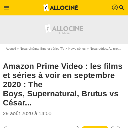
profil
menu
search
Accueil
News cinéma, films et séries TV
News séries
News séries: Au programme
Amazon Prime Video : les films
et séries à voir en septembre
2020 : The
Boys, Supernatural, Brutus vs
César...
29 août 2020 à 14:00