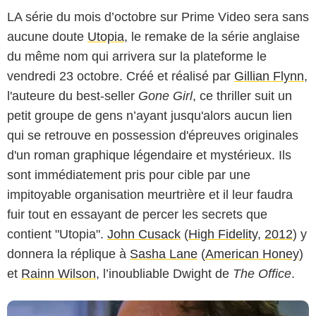
LA série du mois d’octobre sur Prime Video sera sans
aucune doute
Utopia
, le remake de la série anglaise
du même nom qui arrivera sur la plateforme le
vendredi 23 octobre. Créé et réalisé par
Gillian Flynn
,
l'auteure du best-seller
Gone Girl
, ce thriller suit un
petit groupe de gens n’ayant jusqu'alors aucun lien
qui se retrouve en possession d'épreuves originales
d'un roman graphique légendaire et mystérieux. Ils
sont immédiatement pris pour cible par une
impitoyable organisation meurtrière et il leur faudra
fuir tout en essayant de percer les secrets que
contient "Utopia".
John Cusack
(
High Fidelity
,
2012
) y
donnera la réplique à
Sasha Lane
(
American Honey
)
et
Rainn Wilson
, l’inoubliable Dwight de
The Office
.