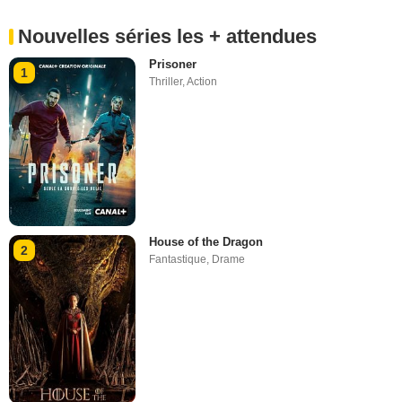
Nouvelles séries les + attendues
Prisoner
1
Thriller
,
Action
House of the Dragon
2
Fantastique
,
Drame