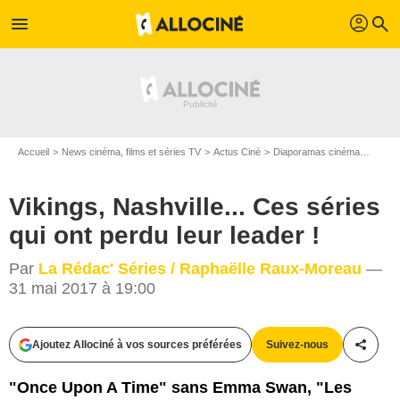
profil
menu
search
Accueil
News cinéma, films et séries TV
Actus Ciné
Diaporamas cinéma
Viking
Vikings, Nashville... Ces séries
qui ont perdu leur leader !
Par
La Rédac' Séries / Raphaëlle Raux-Moreau
—
31 mai 2017 à 19:00
Ajoutez Allociné à vos sources préférées
Suivez-nous
Partag
TF1 / NBC
"Once Upon A Time" sans Emma Swan, "Les