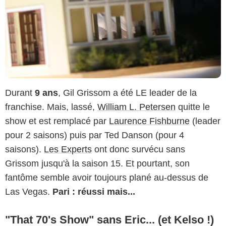
Durant
9 ans
, Gil Grissom a été LE leader de la
franchise. Mais, lassé,
William L. Petersen
quitte le
show et est remplacé par
Laurence Fishburne
(leader
pour 2 saisons) puis par Ted Danson (pour 4
saisons).
Les Experts
ont donc survécu sans
Grissom jusqu'à la saison 15. Et pourtant, son
fantôme semble avoir toujours plané au-dessus de
Las Vegas.
Pari : réussi mais...
"That 70's Show" sans Eric... (et Kelso !)