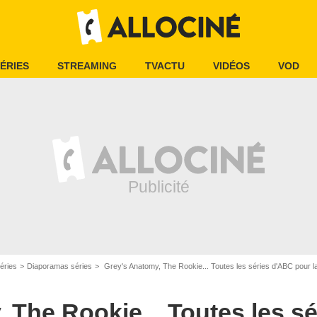
ÉRIES
STREAMING
TVACTU
VIDÉOS
VOD
éries
Diaporamas séries
Grey's Anatomy, The Rookie... Toutes les séries d'ABC po
 The Rookie... Toutes les s