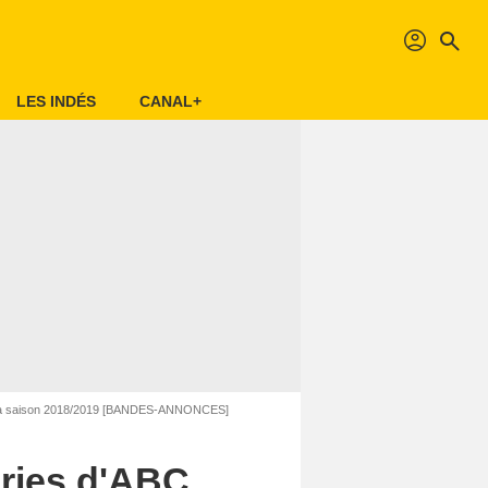
profil
search
LES INDÉS
CANAL+
ur la saison 2018/2019 [BANDES-ANNONCES]
éries d'ABC