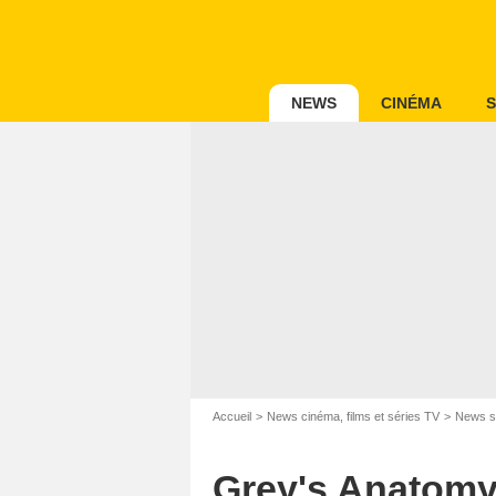
NEWS
CINÉMA
S
Accueil
News cinéma, films et séries TV
News s
Grey's Anatomy,