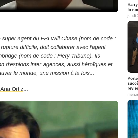
Harry
la no
jeudi
e super agent du FBI Will Chase (nom de code :
upture difficile, doit collaborer avec l'agent
ridge (nom de code : Fiery Tribune). Ils
on d'espions inter-agences, aussi héroïques et
sauver le monde, une mission à la fois...
Porté
succè
,
Ana Ortiz
...
revie
mercre