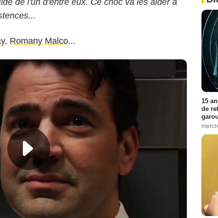
cide de l'un d'entre eux. Ce choc va les aider à
stences...
ay
,
Romany Malco
...
15 an
de re
garo
mercre