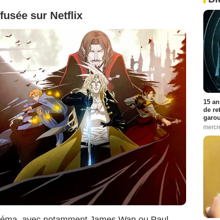
ffusée sur Netflix
15 an
de re
garo
mercre
inéma, avec notamment
James Wan
ou
Paul