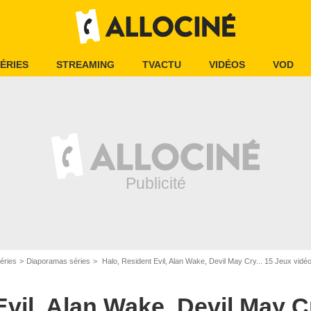
ÉRIES
STREAMING
TVACTU
VIDÉOS
VOD
éries
Diaporamas séries
Halo, Resident Evil, Alan Wake, Devil May Cry... 15 Jeux vidéo
vil, Alan Wake, Devil May Cr