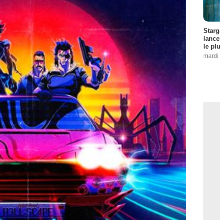
Starg
lance
le pl
mardi 