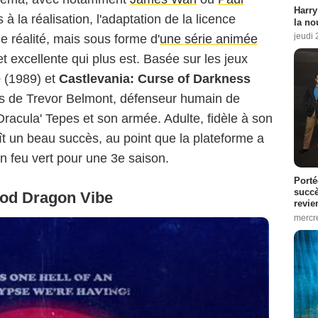
Harry
 la réalisation, l'adaptation de la licence
la no
jeudi
 réalité, mais sous forme d'
une série animée
t excellente qui plus est. Basée sur les jeux
e
(1989) et
Castlevania: Curse of Darkness
ures de Trevor Belmont, défenseur humain de
Dracula' Tepes et son armée. Adulte, fidèle à son
aît un beau succès, au point que la plateforme a
n feu vert pour une 3e saison.
Porté
succè
ood Dragon Vibe
revie
mercre