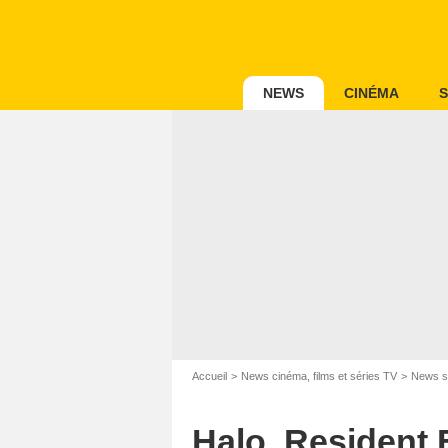
NEWS
CINÉMA
S
Accueil
News cinéma, films et séries TV
News s
Halo, Resident E