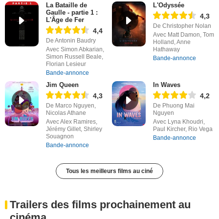
La Bataille de
L'Odyssée
Gaulle - partie 1 :
4,3
L'Âge de Fer
De Christopher Nolan
4,4
Avec Matt Damon, Tom
De Antonin Baudry
Holland, Anne
Avec Simon Abkarian,
Hathaway
Simon Russell Beale,
Bande-annonce
Florian Lesieur
Bande-annonce
Jim Queen
In Waves
4,3
4,2
De Marco Nguyen,
De Phuong Mai
Nicolas Athane
Nguyen
Avec Alex Ramires,
Avec Lyna Khoudri,
Jérémy Gillet, Shirley
Paul Kircher, Rio Vega
Souagnon
Bande-annonce
Bande-annonce
Tous les meilleurs films au ciné
Trailers des films prochainement au
cinéma