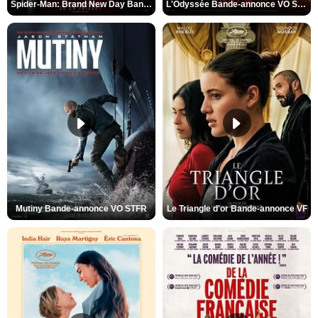
Spider-Man: Brand New Day Bande-annonce VO STFR
L'Odyssée Bande-annonce VO STFR
Mutiny Bande-annonce VO STFR
Le Triangle d'or Bande-annonce VF