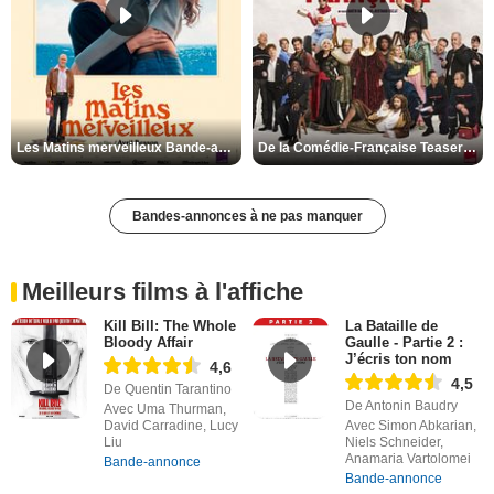
Les Matins merveilleux Bande-annonce VF
De la Comédie-Française Teaser VF
Bandes-annonces à ne pas manquer
Meilleurs films à l'affiche
Kill Bill: The Whole
La Bataille de
Bloody Affair
Gaulle - Partie 2 :
J’écris ton nom
4,6
4,5
De Quentin Tarantino
De Antonin Baudry
Avec Uma Thurman,
David Carradine, Lucy
Avec Simon Abkarian,
Liu
Niels Schneider,
Anamaria Vartolomei
Bande-annonce
Bande-annonce