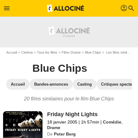
profil
menu
search
Accueil
Cinéma
Tous les films
Films Drame
Blue Chips
Les films similaires à "Blue Chips"
Blue Chips
Accueil
Bandes-annonces
Casting
Critiques spectateu
20 films similaires pour le film Blue Chips
Friday Night Lights
18 janvier 2005
|
1h 57min
|
Comédie
,
Drame
De
Peter Berg