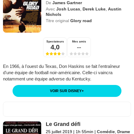
De
James Gartner
Avec
Josh Lucas
,
Derek Luke
,
Austin
Nichols
Titre original
Glory road
Spectateurs
Mes amis
4,0
--
En 1966, à l'ouest du Texas, Don Haskins se fait l'entraîneur
d'une équipe de football noir-américaine. Celle-ci vaincra
notamment une équipe adverse du Kentucky.
VOIR SUR DISNEY
+
Le Grand défi
25 juillet 2019
|
1h 55min
|
Comédie
,
Drame