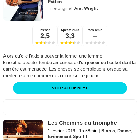
Patton
Titre original
Just Wright
Presse
Spectateurs
Mes amis
2,5
3,3
--
Alors qu'elle l'aide à trouver la forme, une femme
kinésithérapeute, tombe amoureuse d'un joueur de basket dont la
carrière est menacée. Les choses se compliquent lorsque sa
meilleure amie commence à courtiser le joueur...
VOIR SUR DISNEY
+
Les Chemins du triomphe
1 février 2019
|
1h 58min
|
Biopic
,
Drame
,
Évènement Sportif