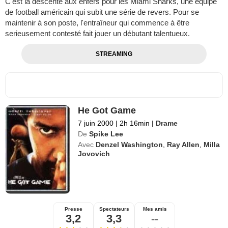
C'est la descente aux enfers pour les Miami Sharks, une équipe
de football américain qui subit une série de revers. Pour se
maintenir à son poste, l'entraîneur qui commence à être
serieusement contesté fait jouer un débutant talentueux.
STREAMING
He Got Game
7 juin 2000
|
2h 16min
|
Drame
De
Spike Lee
Avec
Denzel Washington
,
Ray Allen
,
Milla
Jovovich
Presse
Spectateurs
Mes amis
3,2
3,3
--