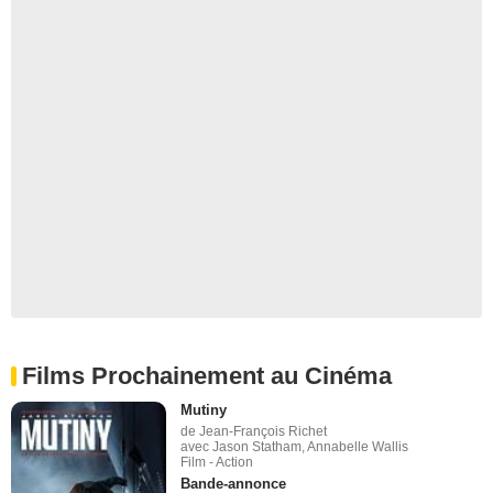
Films Prochainement au Cinéma
Mutiny
de Jean-François Richet
avec Jason Statham, Annabelle Wallis
Film - Action
Bande-annonce