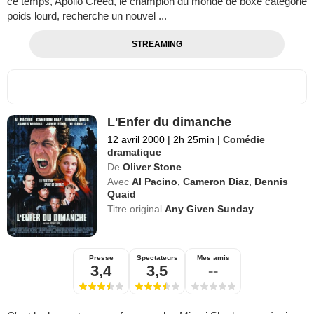
ce temps, Apollo Creed, le champion du monde de boxe catégorie
poids lourd, recherche un nouvel ...
STREAMING
L'Enfer du dimanche
12 avril 2000
|
2h 25min
|
Comédie
dramatique
De
Oliver Stone
Avec
Al Pacino
,
Cameron Diaz
,
Dennis
Quaid
Titre original
Any Given Sunday
Presse
Spectateurs
Mes amis
3,4
3,5
--