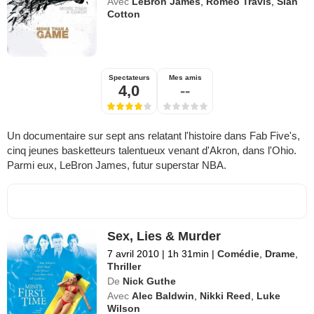
Avec
LeBron James
,
Romeo Travis
,
Sian
Cotton
Spectateurs
Mes amis
4,0
--
Un documentaire sur sept ans relatant l'histoire dans Fab Five's,
cinq jeunes basketteurs talentueux venant d'Akron, dans l'Ohio.
Parmi eux, LeBron James, futur superstar NBA.
Sex, Lies & Murder
7 avril 2010
|
1h 31min
|
Comédie
,
Drame
,
Thriller
De
Nick Guthe
Avec
Alec Baldwin
,
Nikki Reed
,
Luke
Wilson