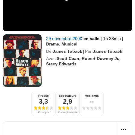
29 novembre 2000
en salle
|
1h 38min
|
Drame
,
Musical
De
James Toback
Par
James Toback
|
Avec
Scott Caan
,
Robert Downey Jr.
,
Stacy Edwards
Presse
Spectateurs
Mes amis
3,3
2,9
--
15 critiques
54 notes, 6 critiques