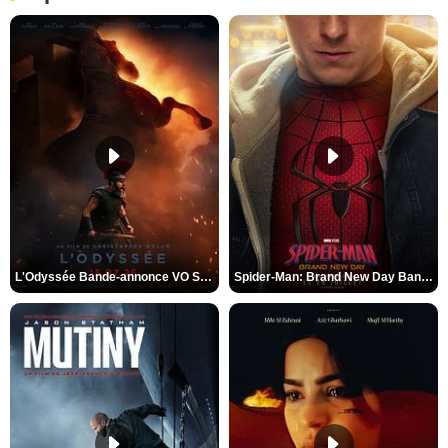
L'Odyssée Bande-annonce VO STFR
Spider-Man: Brand New Day Bande-annonce VO STFR