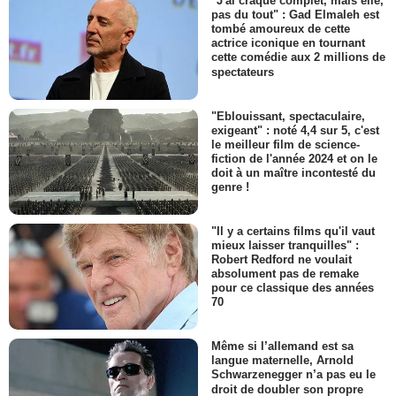
"J'ai craqué complet, mais elle,
pas du tout" : Gad Elmaleh est
tombé amoureux de cette
actrice iconique en tournant
cette comédie aux 2 millions de
spectateurs
"Eblouissant, spectaculaire,
exigeant" : noté 4,4 sur 5, c'est
le meilleur film de science-
fiction de l'année 2024 et on le
doit à un maître incontesté du
genre !
"Il y a certains films qu'il vaut
mieux laisser tranquilles" :
Robert Redford ne voulait
absolument pas de remake
pour ce classique des années
70
Même si l’allemand est sa
langue maternelle, Arnold
Schwarzenegger n’a pas eu le
droit de doubler son propre