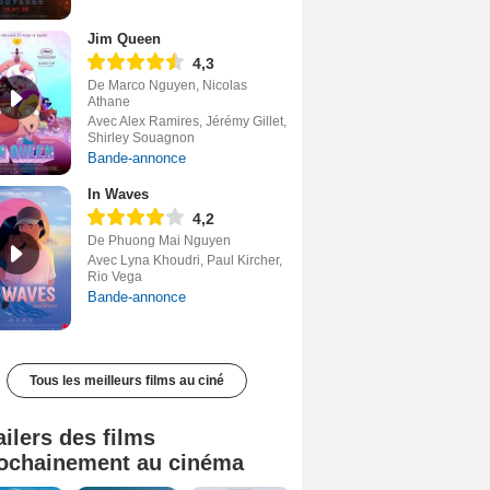
Jim Queen
4,3
De Marco Nguyen, Nicolas
Athane
Avec Alex Ramires, Jérémy Gillet,
Shirley Souagnon
Bande-annonce
In Waves
4,2
De Phuong Mai Nguyen
Avec Lyna Khoudri, Paul Kircher,
Rio Vega
Bande-annonce
Tous les meilleurs films au ciné
ailers des films
ochainement au cinéma
Tombé du ciel Bande-annonce VF
La fin d’Oak Street Bande-annonce VO STFR
Soudain Bande-annonce VF STFR