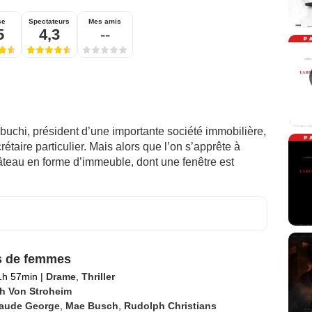
se
Spectateurs
Mes amis
5
4,3
--
buchi, président d’une importante société immobilière,
rétaire particulier. Mais alors que l’on s’apprête à
teau en forme d’immeuble, dont une fenêtre est
s de femmes
h 57min
|
Drame
,
Thriller
ch Von Stroheim
aude George
,
Mae Busch
,
Rudolph Christians