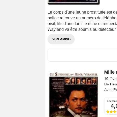
Le corps d'une jeune prostituée est d
police retrouve un numéro de téléphon
oisif, fils d'une famille riche et res
Wayland va être soumis au detecteur 
STREAMING
Mille 
10 févr
De
Henr
Avec
P
Spectat
4,