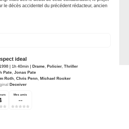
r le décès accidentel du précédent rédacteur, ancien
spect ideal
 1998
|
1h 40min
|
Drame
,
Policier
,
Thriller
h Pate
,
Jonas Pate
im Roth
,
Chris Penn
,
Michael Rooker
iginal
Deceiver
eurs
Mes amis
4
--