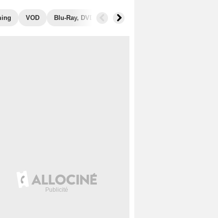
ming
VOD
Blu-Ray, DVD
Photos
Musique
Secrets de