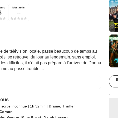
eurs
Mes amis
6
--
îne de télévision locale, passe beaucoup de temps au
ès, se retrouve, du jour au lendemain, sans emploi.
s difficiles, il n'était pas préparé à l'arrivée de Donna
me au passé trouble ...
B
'
ious
 sortie inconnue
|
1h 32min
|
Drame
,
Thriller
 Corson
ohn Vernon
,
Mimi Kuzyk
,
Sarah Lassez