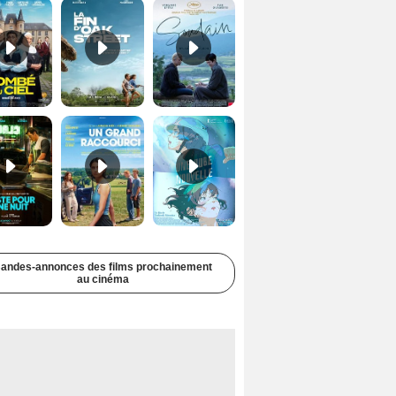
Juste pour une nuit Bande-annonce VO STFR
Un grand raccourci Bande-annonce VF
Une aube nouvelle Bande-annonce VO STFR
andes-annonces des films prochainement
au cinéma