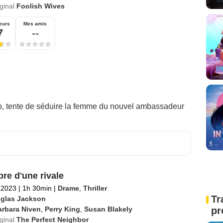
iginal
Foolish Wives
eurs
Mes amis
7
--
o, tente de séduire la femme du nouvel ambassadeur
re d'une rivale
l 2023
|
1h 30min
|
Drame
,
Thriller
Tr
glas Jackson
pr
arbara Niven
,
Perry King
,
Susan Blakely
iginal
The Perfect Neighbor