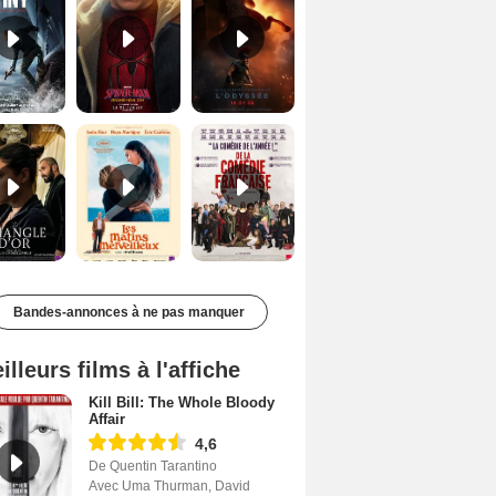
Le Triangle d'or Bande-annonce VF
Les Matins merveilleux Bande-annonce VF
De la Comédie-Française Teaser VF
Bandes-annonces à ne pas manquer
illeurs films à l'affiche
Kill Bill: The Whole Bloody
Affair
4,6
De Quentin Tarantino
Avec Uma Thurman, David