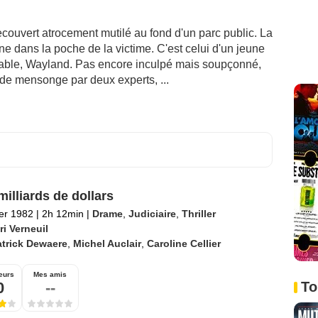
ecouvert atrocement mutilé au fond d'un parc public. La
e dans la poche de la victime. C'est celui d'un jeune
pectable, Wayland. Pas encore inculpé mais soupçonné,
de mensonge par deux experts, ...
milliards de dollars
ier 1982
|
2h 12min
|
Drame
,
Judiciaire
,
Thriller
i Verneuil
atrick Dewaere
,
Michel Auclair
,
Caroline Cellier
eurs
Mes amis
0
--
To