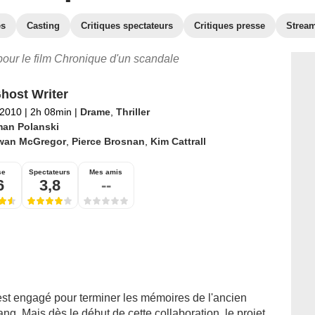
es
Casting
Critiques spectateurs
Critiques presse
Strea
 pour le film Chronique d'un scandale
host Writer
 2010
|
2h 08min
|
Drame
,
Thriller
an Polanski
wan McGregor
,
Pierce Brosnan
,
Kim Cattrall
se
Spectateurs
Mes amis
6
3,8
--
st engagé pour terminer les mémoires de l'ancien
g. Mais dès le début de cette collaboration, le projet