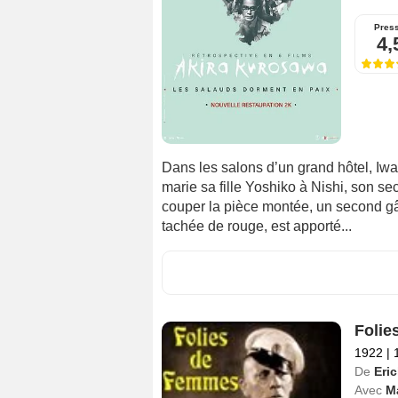
Pres
4,
Dans les salons d’un grand hôtel, Iwa
marie sa fille Yoshiko à Nishi, son sec
couper la pièce montée, un second gâ
tachée de rouge, est apporté...
Folie
1922
|
1
De
Eri
Avec
M