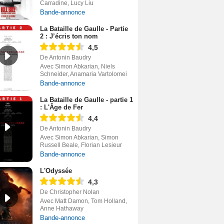
Carradine, Lucy Liu
Bande-annonce
La Bataille de Gaulle - Partie
2 : J’écris ton nom
4,5
De Antonin Baudry
Avec Simon Abkarian, Niels
Schneider, Anamaria Vartolomei
Bande-annonce
La Bataille de Gaulle - partie 1
: L'Âge de Fer
4,4
De Antonin Baudry
Avec Simon Abkarian, Simon
Russell Beale, Florian Lesieur
Bande-annonce
L'Odyssée
4,3
De Christopher Nolan
Avec Matt Damon, Tom Holland,
Anne Hathaway
Bande-annonce