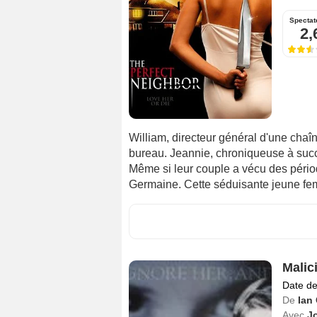
Spectat
2,
William, directeur général d'une cha
bureau. Jeannie, chroniqueuse à succ
Même si leur couple a vécu des période
Germaine. Cette séduisante jeune fem
Malic
Date de
De
Ian
Avec
J