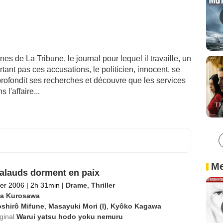
 de La Tribune, le journal pour lequel il travaille, un
nt pas ces accusations, le politicien, innocent, se
profondit ses recherches et découvre que les services
l'affaire...
Me
alauds dorment en paix
ier 2006
|
2h 31min
|
Drame
,
Thriller
ra Kurosawa
oshirô Mifune
,
Masayuki Mori (I)
,
Kyôko Kagawa
iginal
Warui yatsu hodo yoku nemuru