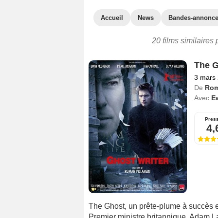
Accueil
News
Bandes-annonc
20 films similaires
The G
3 mars
De
Rom
Avec
E
Pres
4,
The Ghost, un prête-plume à succès e
Premier ministre britannique, Adam Lan