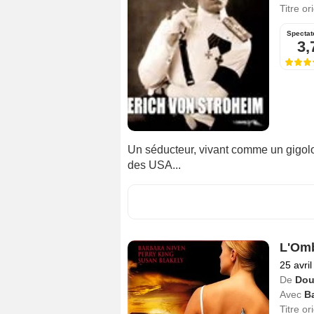
Titre or
Spectat
3,
Un séducteur, vivant comme un gigol
des USA...
L'Omb
25 avri
De
Dou
Avec
B
Titre or