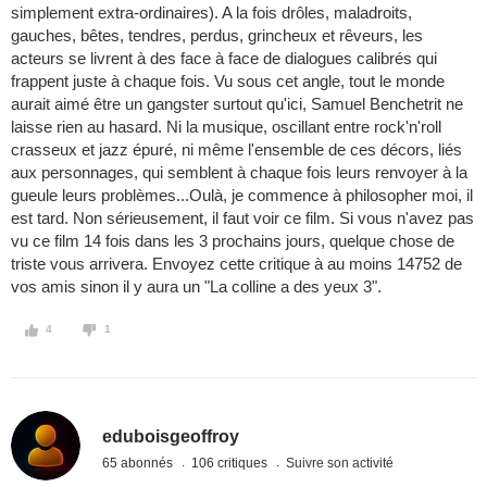
simplement extra-ordinaires). A la fois drôles, maladroits,
gauches, bêtes, tendres, perdus, grincheux et rêveurs, les
acteurs se livrent à des face à face de dialogues calibrés qui
frappent juste à chaque fois. Vu sous cet angle, tout le monde
aurait aimé être un gangster surtout qu'ici, Samuel Benchetrit ne
laisse rien au hasard. Ni la musique, oscillant entre rock'n'roll
crasseux et jazz épuré, ni même l'ensemble de ces décors, liés
aux personnages, qui semblent à chaque fois leurs renvoyer à la
gueule leurs problèmes...Oulà, je commence à philosopher moi, il
est tard. Non sérieusement, il faut voir ce film. Si vous n'avez pas
vu ce film 14 fois dans les 3 prochains jours, quelque chose de
triste vous arrivera. Envoyez cette critique à au moins 14752 de
vos amis sinon il y aura un "La colline a des yeux 3".
4
1
eduboisgeoffroy
65 abonnés
106 critiques
Suivre son activité