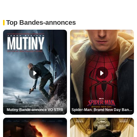
Top Bandes-annonces
Mutiny Bande-annonce VO STFR
Spider-Man: Brand New Day Bande-annonce VO STFR