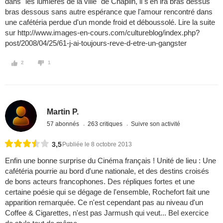
dans "les lumières de la ville" de Chaplin, il s'en ira bras dessus
bras dessous sans autre espérance que l'amour rencontré dans
une cafétéria perdue d'un monde froid et déboussolé. Lire la suite
sur http://www.images-en-cours.com/cultureblog/index.php?
post/2008/04/25/61-j-ai-toujours-reve-d-etre-un-gangster
2
1
Martin P.
57 abonnés
263 critiques
Suivre son activité
3,5
Publiée le 8 octobre 2013
Enfin une bonne surprise du Cinéma français ! Unité de lieu : Une
cafétéria pourrie au bord d'une nationale, et des destins croisés
de bons acteurs francophones. Des répliques fortes et une
certaine poésie qui se dégage de l'ensemble, Rochefort fait une
apparition remarquée. Ce n'est cependant pas au niveau d'un
Coffee & Cigarettes, n'est pas Jarmush qui veut... Bel exercice