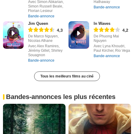
Avec Simon Abkarian,
Hathaway
Simon Russell Beale,
Bande-annonce
Florian Lesieur
Bande-annonce
Jim Queen
In Waves
4,3
4,2
De Marco Nguyen,
De Phuong Mai
Nicolas Athane
Nguyen
Avec Alex Ramires,
Avec Lyna Khoudri,
Jérémy Gillet, Shirley
Paul Kircher, Rio Vega
Souagnon
Bande-annonce
Bande-annonce
Tous les meilleurs films au ciné
Bandes-annonces les plus récentes