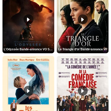
L'Odyssée Bande-annonce VO STFR
Le Triangle d'or Bande-annonce VF