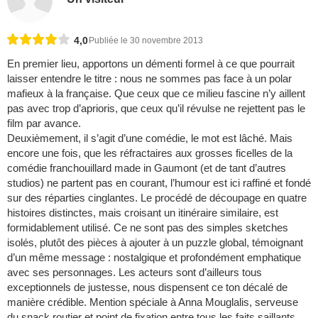
4,0
Publiée le 30 novembre 2013
En premier lieu, apportons un démenti formel à ce que pourrait
laisser entendre le titre : nous ne sommes pas face à un polar
mafieux à la française. Que ceux que ce milieu fascine n’y aillent
pas avec trop d’aprioris, que ceux qu’il révulse ne rejettent pas le
film par avance.
Deuxièmement, il s’agit d’une comédie, le mot est lâché. Mais
encore une fois, que les réfractaires aux grosses ficelles de la
comédie franchouillard made in Gaumont (et de tant d’autres
studios) ne partent pas en courant, l’humour est ici raffiné et fondé
sur des réparties cinglantes. Le procédé de découpage en quatre
histoires distinctes, mais croisant un itinéraire similaire, est
formidablement utilisé. Ce ne sont pas des simples sketches
isolés, plutôt des pièces à ajouter à un puzzle global, témoignant
d’un même message : nostalgique et profondément emphatique
avec ses personnages. Les acteurs sont d’ailleurs tous
exceptionnels de justesse, nous dispensent ce ton décalé de
manière crédible. Mention spéciale à Anna Mouglalis, serveuse
du snack routier et point de fixation entre tous les faits saillants.