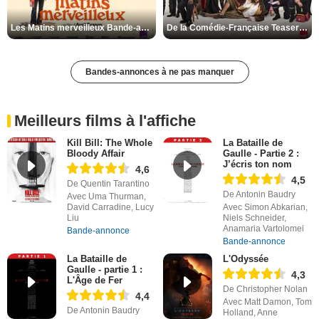
Les Matins merveilleux Bande-annonce VF
De la Comédie-Française Teaser VF
Bandes-annonces à ne pas manquer
Meilleurs films à l'affiche
Kill Bill: The Whole
La Bataille de
Bloody Affair
Gaulle - Partie 2 :
J’écris ton nom
4,6
4,5
De Quentin Tarantino
De Antonin Baudry
Avec Uma Thurman,
David Carradine, Lucy
Avec Simon Abkarian,
Liu
Niels Schneider,
Anamaria Vartolomei
Bande-annonce
Bande-annonce
La Bataille de
L'Odyssée
Gaulle - partie 1 :
4,3
L'Âge de Fer
De Christopher Nolan
4,4
Avec Matt Damon, Tom
De Antonin Baudry
Holland, Anne