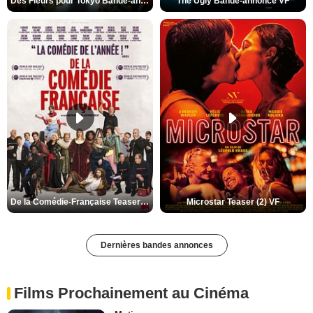
Des Fleurs pour Tokyo Bande-annonce VO STFR
The Ugly Bande-annonce VF
De la Comédie-Française Teaser (3) VF
Microstar Teaser (2) VF
Dernières bandes annonces
Films Prochainement au Cinéma