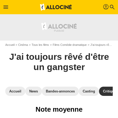
profil
menu
search
Accueil
Cinéma
Tous les films
Films Comédie dramatique
J'ai toujours rêvé d'être un gangster
J'ai toujours rêvé d'être
un gangster
Accueil
News
Bandes-annonces
Casting
Critiques
Note moyenne