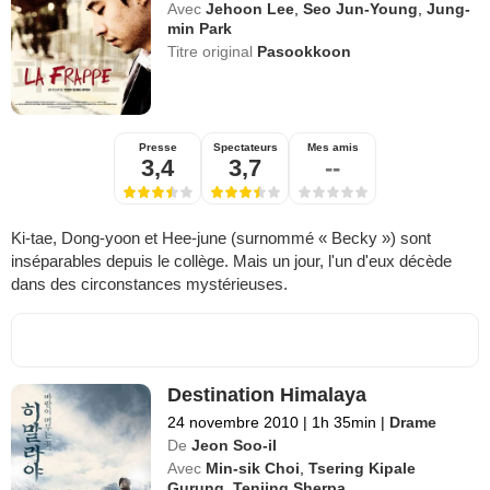
Avec
Jehoon Lee
,
Seo Jun-Young
,
Jung-
min Park
Titre original
Pasookkoon
Presse
Spectateurs
Mes amis
3,4
3,7
--
Ki-tae, Dong-yoon et Hee-june (surnommé « Becky ») sont
inséparables depuis le collège. Mais un jour, l'un d'eux décède
dans des circonstances mystérieuses.
Destination Himalaya
24 novembre 2010
|
1h 35min
|
Drame
De
Jeon Soo-il
Avec
Min-sik Choi
,
Tsering Kipale
Gurung
,
Tenjing Sherpa