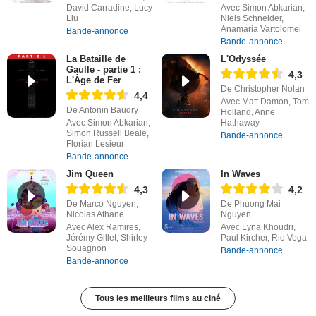
David Carradine, Lucy
Avec Simon Abkarian,
Liu
Niels Schneider,
Anamaria Vartolomei
Bande-annonce
Bande-annonce
La Bataille de
L'Odyssée
Gaulle - partie 1 :
4,3
L'Âge de Fer
De Christopher Nolan
4,4
Avec Matt Damon, Tom
De Antonin Baudry
Holland, Anne
Avec Simon Abkarian,
Hathaway
Simon Russell Beale,
Bande-annonce
Florian Lesieur
Bande-annonce
Jim Queen
In Waves
4,3
4,2
De Marco Nguyen,
De Phuong Mai
Nicolas Athane
Nguyen
Avec Alex Ramires,
Avec Lyna Khoudri,
Jérémy Gillet, Shirley
Paul Kircher, Rio Vega
Souagnon
Bande-annonce
Bande-annonce
Tous les meilleurs films au ciné