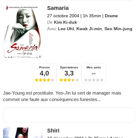
Samaria
27 octobre 2004
|
1h 35min
|
Drame
De
Kim Ki-duk
Avec
Lee Uhl
,
Kwak Ji-min
,
Seo Min-jung
Presse
Spectateurs
Mes amis
4,0
3,3
--
Jae-Young est prostituée. Yeo-Jin lui sert de manager mais
commet une faute aux conséquences funestes...
Shiri