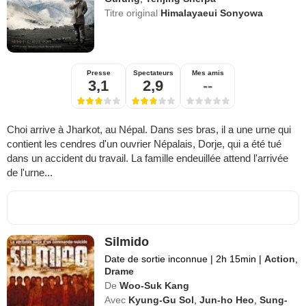
Titre original
Himalayaeui Sonyowa
Presse
Spectateurs
Mes amis
3,1
2,9
--
Choi arrive à Jharkot, au Népal. Dans ses bras, il a une urne qui
contient les cendres d'un ouvrier Népalais, Dorje, qui a été tué
dans un accident du travail. La famille endeuillée attend l'arrivée
de l'urne...
Silmido
Date de sortie inconnue
|
2h 15min
|
Action
,
Drame
De
Woo-Suk Kang
Avec
Kyung-Gu Sol
,
Jun-ho Heo
,
Sung-