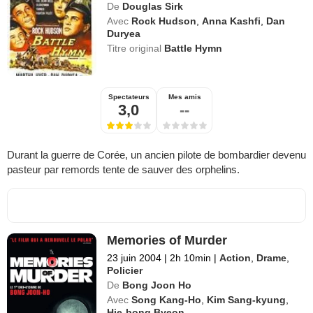
De
Douglas Sirk
Avec
Rock Hudson
,
Anna Kashfi
,
Dan
Duryea
Titre original
Battle Hymn
Spectateurs
Mes amis
3,0
--
Durant la guerre de Corée, un ancien pilote de bombardier devenu
pasteur par remords tente de sauver des orphelins.
Memories of Murder
23 juin 2004
|
2h 10min
|
Action
,
Drame
,
Policier
De
Bong Joon Ho
Avec
Song Kang-Ho
,
Kim Sang-kyung
,
Hie-bong Byeon