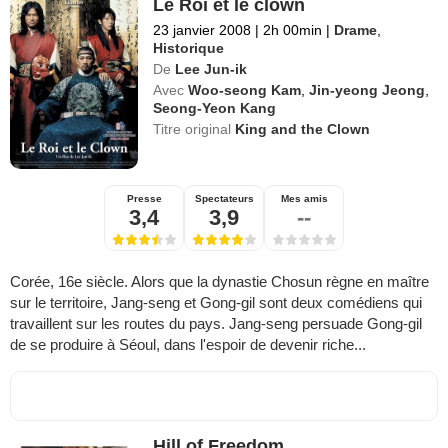
Le Roi et le clown
23 janvier 2008
|
2h 00min
|
Drame
,
Historique
De
Lee Jun-ik
Avec
Woo-seong Kam
,
Jin-yeong Jeong
,
Seong-Yeon Kang
Titre original
King and the Clown
Presse
Spectateurs
Mes amis
3,4
3,9
--
Corée, 16e siècle. Alors que la dynastie Chosun règne en maître
sur le territoire, Jang-seng et Gong-gil sont deux comédiens qui
travaillent sur les routes du pays. Jang-seng persuade Gong-gil
de se produire à Séoul, dans l'espoir de devenir riche...
Hill of Freedom