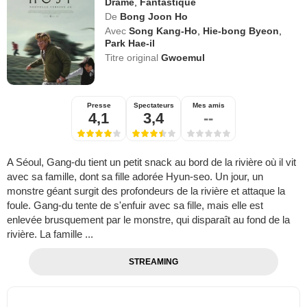
Drame
,
Fantastique
De
Bong Joon Ho
Avec
Song Kang-Ho
,
Hie-bong Byeon
,
Park Hae-il
Titre original
Gwoemul
Presse
Spectateurs
Mes amis
4,1
3,4
--
A Séoul, Gang-du tient un petit snack au bord de la rivière où il vit
avec sa famille, dont sa fille adorée Hyun-seo. Un jour, un
monstre géant surgit des profondeurs de la rivière et attaque la
foule. Gang-du tente de s'enfuir avec sa fille, mais elle est
enlevée brusquement par le monstre, qui disparaît au fond de la
rivière. La famille ...
STREAMING