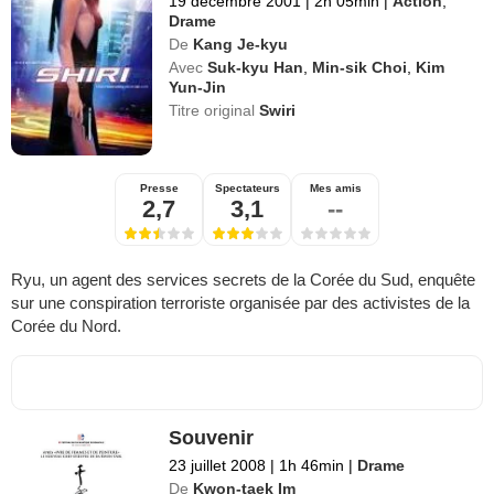
19 décembre 2001
|
2h 05min
|
Action
,
Drame
De
Kang Je-kyu
Avec
Suk-kyu Han
,
Min-sik Choi
,
Kim
Yun-Jin
Titre original
Swiri
Presse
Spectateurs
Mes amis
2,7
3,1
--
Ryu, un agent des services secrets de la Corée du Sud, enquête
sur une conspiration terroriste organisée par des activistes de la
Corée du Nord.
Souvenir
23 juillet 2008
|
1h 46min
|
Drame
De
Kwon-taek Im