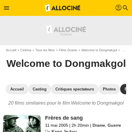
profil
menu
search
Accueil
Cinéma
Tous les films
Films Drame
Welcome to Dongmakgol
Les films similaires à "Welcome to Dongmakgol"
Welcome to Dongmakgol
Accueil
Casting
Critiques spectateurs
Photos
Film
20 films similaires pour le film Welcome to Dongmakgol
Frères de sang
11 mai 2005
|
2h 20min
|
Drame
,
Guerre
De
Kang Je-kyu