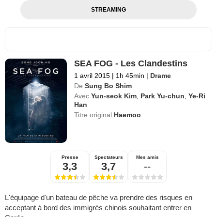
STREAMING
SEA FOG - Les Clandestins
1 avril 2015
|
1h 45min
|
Drame
De
Sung Bo Shim
Avec
Yun-seok Kim
,
Park Yu-chun
,
Ye-Ri
Han
Titre original
Haemoo
Presse
Spectateurs
Mes amis
3,3
3,7
--
L'équipage d'un bateau de pêche va prendre des risques en
acceptant à bord des immigrés chinois souhaitant entrer en