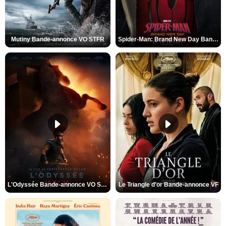
Mutiny Bande-annonce VO STFR
Spider-Man: Brand New Day Bande-annonce VO STFR
L'Odyssée Bande-annonce VO STFR
Le Triangle d'or Bande-annonce VF