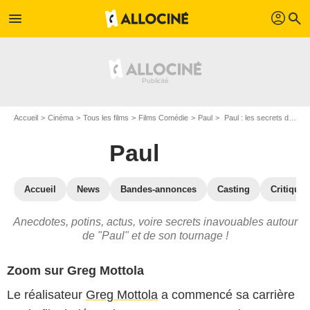
profil
menu
search
Accueil
Cinéma
Tous les films
Films Comédie
Paul
Paul : les secrets du tournage
Paul
Accueil
News
Bandes-annonces
Casting
Critiques
Anecdotes, potins, actus, voire secrets inavouables autour
de "Paul" et de son tournage !
Zoom sur Greg Mottola
Le réalisateur
Greg Mottola
a commencé sa carrière