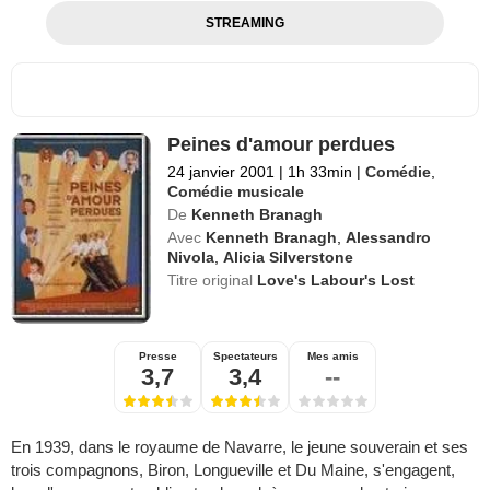
STREAMING
Peines d'amour perdues
24 janvier 2001
|
1h 33min
|
Comédie
,
Comédie musicale
De
Kenneth Branagh
Avec
Kenneth Branagh
,
Alessandro
Nivola
,
Alicia Silverstone
Titre original
Love's Labour's Lost
Presse
Spectateurs
Mes amis
3,7
3,4
--
En 1939, dans le royaume de Navarre, le jeune souverain et ses
trois compagnons, Biron, Longueville et Du Maine, s'engagent,