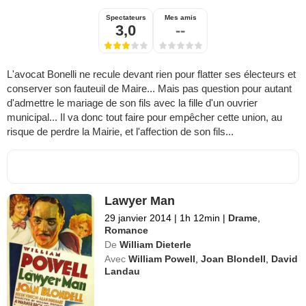
Spectateurs
Mes amis
3,0
--
L'avocat Bonelli ne recule devant rien pour flatter ses électeurs et
conserver son fauteuil de Maire... Mais pas question pour autant
d'admettre le mariage de son fils avec la fille d'un ouvrier
municipal... Il va donc tout faire pour empêcher cette union, au
risque de perdre la Mairie, et l'affection de son fils...
Lawyer Man
29 janvier 2014
|
1h 12min
|
Drame
,
Romance
De
William Dieterle
Avec
William Powell
,
Joan Blondell
,
David
Landau