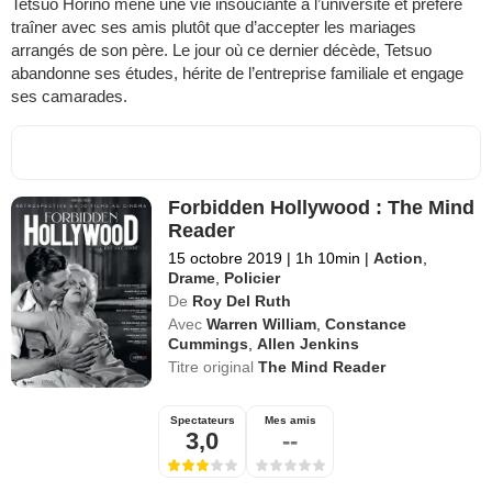
Tetsuo Horino mène une vie insouciante à l’université et préfère
traîner avec ses amis plutôt que d’accepter les mariages
arrangés de son père. Le jour où ce dernier décède, Tetsuo
abandonne ses études, hérite de l’entreprise familiale et engage
ses camarades.
Forbidden Hollywood : The Mind
Reader
15 octobre 2019
|
1h 10min
|
Action
,
Drame
,
Policier
De
Roy Del Ruth
Avec
Warren William
,
Constance
Cummings
,
Allen Jenkins
Titre original
The Mind Reader
Spectateurs
Mes amis
3,0
--