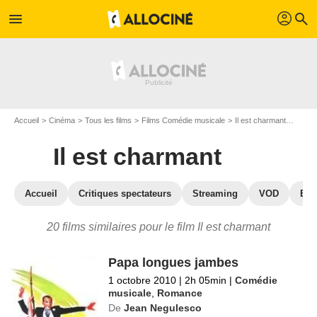
profil
menu
search
Accueil
Cinéma
Tous les films
Films Comédie musicale
Il est charmant
Les fi
Il est charmant
Accueil
Critiques spectateurs
Streaming
VOD
Blu
20 films similaires pour le film Il est charmant
Papa longues jambes
1 octobre 2010
|
2h 05min
|
Comédie
musicale
,
Romance
De
Jean Negulesco