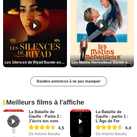
Les Silences de Riyad Bande-annonce VO STFR
Les Matins merveilleux Bande-annonce VF
Bandes-annonces à ne pas manquer
Meilleurs films à l'affiche
La Bataille de
La Bataille de
Gaulle - Partie 2 :
Gaulle - partie 1 :
J’écris ton nom
L'Âge de Fer
4,5
4,4
De Antonin Baudry
De Antonin Baudry