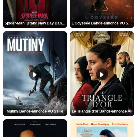
Spider-Man: Brand New Day Bande-annonce VO STFR
L'Odyssée Bande-annonce VO STFR
Mutiny Bande-annonce VO STFR
Le Triangle d'or Bande-annonce VF