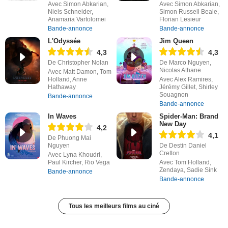
Avec Simon Abkarian,
Avec Simon Abkarian,
Niels Schneider,
Simon Russell Beale,
Anamaria Vartolomei
Florian Lesieur
Bande-annonce
Bande-annonce
L'Odyssée
Jim Queen
4,3
4,3
De Christopher Nolan
De Marco Nguyen,
Nicolas Athane
Avec Matt Damon, Tom
Holland, Anne
Avec Alex Ramires,
Hathaway
Jérémy Gillet, Shirley
Souagnon
Bande-annonce
Bande-annonce
In Waves
Spider-Man: Brand
New Day
4,2
4,1
De Phuong Mai
Nguyen
De Destin Daniel
Cretton
Avec Lyna Khoudri,
Paul Kircher, Rio Vega
Avec Tom Holland,
Zendaya, Sadie Sink
Bande-annonce
Bande-annonce
Tous les meilleurs films au ciné