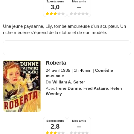
Spectateurs
Mes amis
3,0
--
Une jeune paysanne, Lily, tombe amoureuse d'un sculpteur. Un
riche mécène s’éprend de la statue et de son modèle.
Roberta
24 avril 1935
|
1h 46min
|
Comédie
musicale
De
William A. Seiter
Avec
Irene Dunne
,
Fred Astaire
,
Helen
Westley
Spectateurs
Mes amis
2,8
--