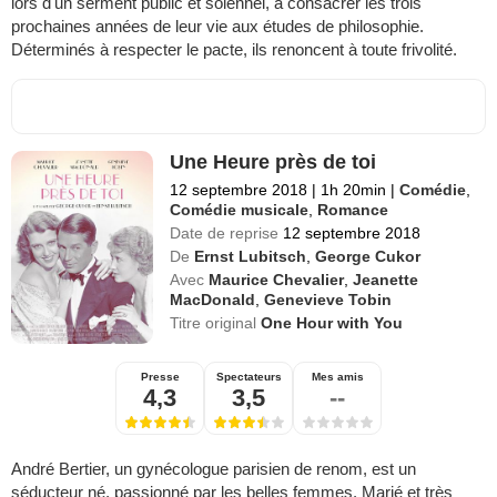
lors d'un serment public et solennel, à consacrer les trois
prochaines années de leur vie aux études de philosophie.
Déterminés à respecter le pacte, ils renoncent à toute frivolité.
Une Heure près de toi
12 septembre 2018
|
1h 20min
|
Comédie
,
Comédie musicale
,
Romance
Date de reprise
12 septembre 2018
De
Ernst Lubitsch
,
George Cukor
Avec
Maurice Chevalier
,
Jeanette
MacDonald
,
Genevieve Tobin
Titre original
One Hour with You
Presse
Spectateurs
Mes amis
4,3
3,5
--
André Bertier, un gynécologue parisien de renom, est un
séducteur né, passionné par les belles femmes. Marié et très