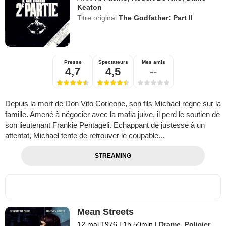
Keaton
Titre original
The Godfather: Part II
Presse
Spectateurs
Mes amis
4,7
4,5
--
Depuis la mort de Don Vito Corleone, son fils Michael règne sur la
famille. Amené à négocier avec la mafia juive, il perd le soutien de
son lieutenant Frankie Pentageli. Echappant de justesse à un
attentat, Michael tente de retrouver le coupable...
STREAMING
Mean Streets
12 mai 1976
|
1h 50min
|
Drame
,
Policier