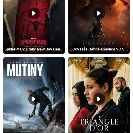
Spider-Man: Brand New Day Bande-annonce VO STFR
L'Odyssée Bande-annonce VO STFR