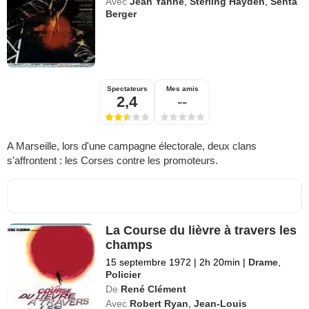
Avec
Jean Yanne
,
Sterling Hayden
,
Senta
Berger
Spectateurs
Mes amis
2,4
--
A Marseille, lors d'une campagne électorale, deux clans
s'affrontent : les Corses contre les promoteurs.
La Course du lièvre à travers les
champs
15 septembre 1972
|
2h 20min
|
Drame
,
Policier
De
René Clément
Avec
Robert Ryan
,
Jean-Louis