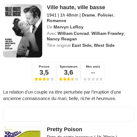
Ville haute, ville basse
1941
|
1h 48min
|
Drame
,
Policier
,
Romance
De
Mervyn LeRoy
Avec
William Conrad
,
William Frawley
,
Nancy Reagan
Titre original
East Side, West Side
Presse
Spectateurs
Mes amis
3,5
3,6
--
La relation d'un couple va être perturbée par l'irruption d'une
ancienne connaissance du mari, belle, riche et heureuse.
Pretty Poison
Date de sortie inconnue
|
1h 29min
|