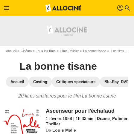
profil
menu
search
Accueil
Cinéma
Tous les films
Films Policier
La bonne tisane
Les films similaires à "La bonne tisane"
La bonne tisane
Accueil
Casting
Critiques spectateurs
Blu-Ray, DVD
20 films similaires pour le film La bonne tisane
Ascenseur pour l'échafaud
1 février 1958
|
1h 33min
|
Drame
,
Policier
,
Thriller
De
Louis Malle