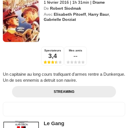
1 février 2016
|
1h 31min
|
Drame
De
Robert Siodmak
Avec
Elisabeth Pitoeff
,
Harry Baur
,
Gabrielle Dorziat
Spectateurs
Mes amis
3,4
--
Un capitaine au long cours trafiquant d'armes rentre a Dunkerque.
Un de ses ennemis a detruit son navire.
STREAMING
Le Gang