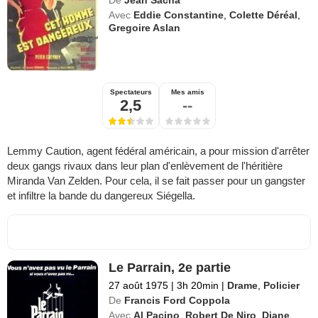
Avec
Eddie Constantine
,
Colette Déréal
,
Gregoire Aslan
Spectateurs
Mes amis
2,5
--
Lemmy Caution, agent fédéral américain, a pour mission d'arrêter
deux gangs rivaux dans leur plan d'enlèvement de l'héritière
Miranda Van Zelden. Pour cela, il se fait passer pour un gangster
et infiltre la bande du dangereux Siégella.
Le Parrain, 2e partie
27 août 1975
|
3h 20min
|
Drame
,
Policier
De
Francis Ford Coppola
Avec
Al Pacino
,
Robert De Niro
,
Diane