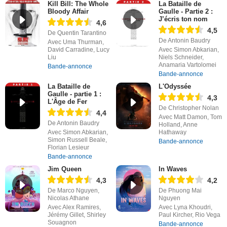
Kill Bill: The Whole
La Bataille de
Bloody Affair
Gaulle - Partie 2 :
J’écris ton nom
4,6
4,5
De Quentin Tarantino
De Antonin Baudry
Avec Uma Thurman,
David Carradine, Lucy
Avec Simon Abkarian,
Liu
Niels Schneider,
Anamaria Vartolomei
Bande-annonce
Bande-annonce
La Bataille de
L'Odyssée
Gaulle - partie 1 :
4,3
L'Âge de Fer
De Christopher Nolan
4,4
Avec Matt Damon, Tom
De Antonin Baudry
Holland, Anne
Avec Simon Abkarian,
Hathaway
Simon Russell Beale,
Bande-annonce
Florian Lesieur
Bande-annonce
Jim Queen
In Waves
4,3
4,2
De Marco Nguyen,
De Phuong Mai
Nicolas Athane
Nguyen
Avec Alex Ramires,
Avec Lyna Khoudri,
Jérémy Gillet, Shirley
Paul Kircher, Rio Vega
Souagnon
Bande-annonce