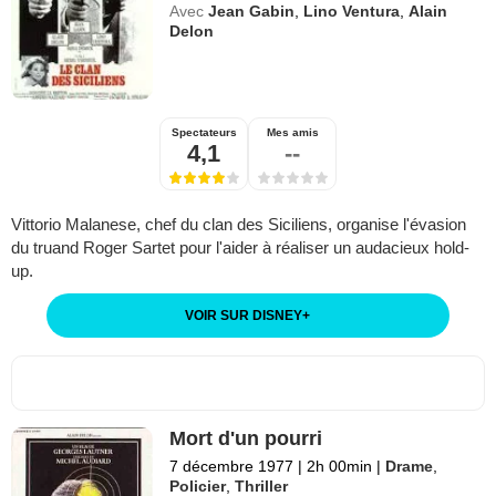
Avec
Jean Gabin
,
Lino Ventura
,
Alain
Delon
Spectateurs
Mes amis
4,1
--
Vittorio Malanese, chef du clan des Siciliens, organise l'évasion
du truand Roger Sartet pour l'aider à réaliser un audacieux hold-
up.
VOIR SUR DISNEY
+
Mort d'un pourri
7 décembre 1977
|
2h 00min
|
Drame
,
Policier
,
Thriller