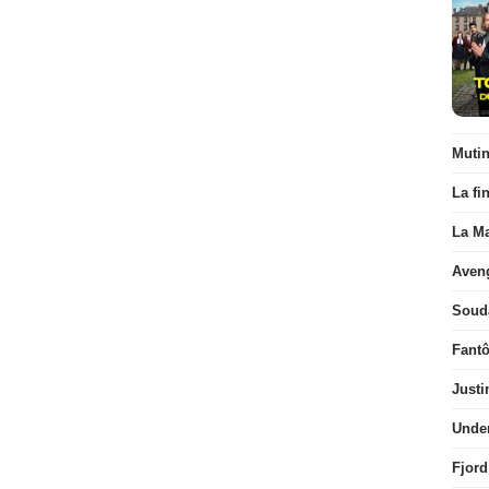
Muti
La fi
La Ma
Aven
Soud
Fant
Justi
Unde
Fjord