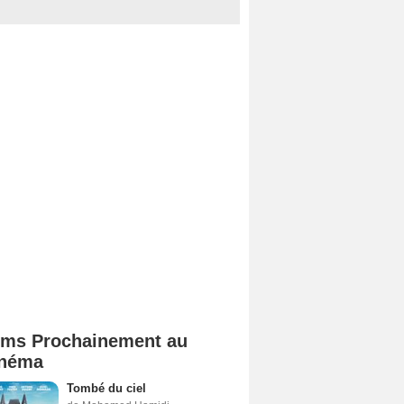
lms Prochainement au
néma
Tombé du ciel