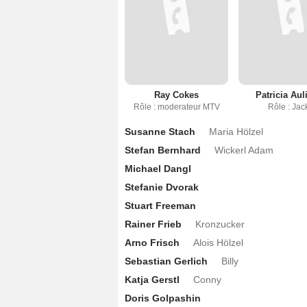
Ray Cokes
Patricia Aul
Rôle : moderateur MTV
Rôle : Jac
Susanne Stach
Maria Hölzel
Stefan Bernhard
Wickerl Adam
Michael Dangl
Stefanie Dvorak
Stuart Freeman
Rainer Frieb
Kronzucker
Arno Frisch
Alois Hölzel
Sebastian Gerlich
Billy
Katja Gerstl
Conny
Doris Golpashin