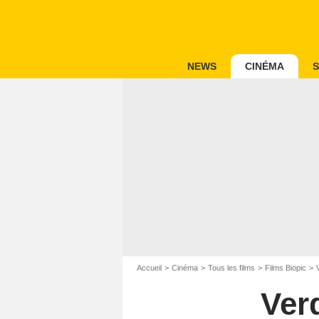
NEWS
CINÉMA
S
Accueil
Cinéma
Tous les films
Films Biopic
Ver