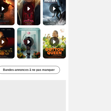
Les Silences de Riyad Bande-annonce VO STFR
Des Fleurs pour Tokyo Bande-annonce VO STFR
Cotton Queen Bande-annonce VO STFR
Bandes-annonces à ne pas manquer