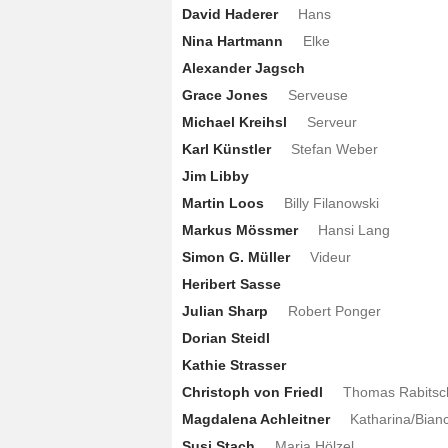
David Haderer
Hans
Nina Hartmann
Elke
Alexander Jagsch
Grace Jones
Serveuse
Michael Kreihsl
Serveur
Karl Künstler
Stefan Weber
Jim Libby
Martin Loos
Billy Filanowski
Markus Mössmer
Hansi Lang
Simon G. Müller
Videur
Heribert Sasse
Julian Sharp
Robert Ponger
Dorian Steidl
Kathie Strasser
Christoph von Friedl
Thomas Rabitsc
Magdalena Achleitner
Katharina/Bian
Susi Stach
Maria Hölzel