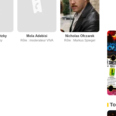
itzky
Mola Adebisi
Nicholas Ofczarek
ky
Rôle : moderateur VIVA
Rôle : Markus Spiegel
To