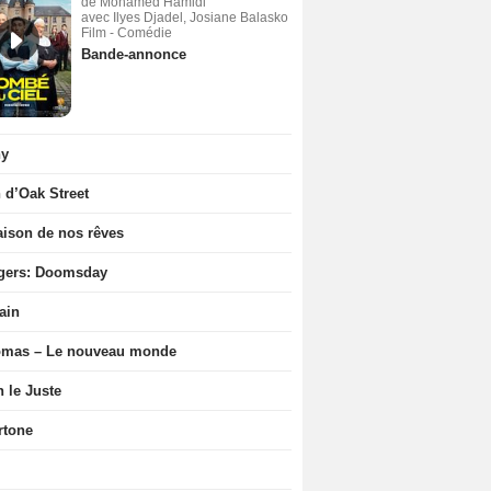
de Mohamed Hamidi
avec Ilyes Djadel, Josiane Balasko
Film - Comédie
Bande-annonce
ny
n d’Oak Street
ison de nos rêves
gers: Doomsday
ain
ômas – Le nouveau monde
n le Juste
rtone