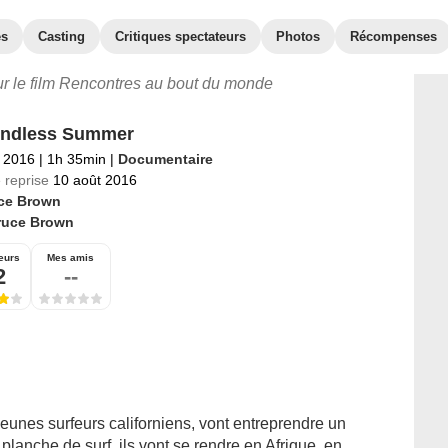
es
Casting
Critiques spectateurs
Photos
Récompenses
our le film Rencontres au bout du monde
Endless Summer
 2016
|
1h 35min
|
Documentaire
 reprise
10 août 2016
ce Brown
ruce Brown
eurs
Mes amis
2
--
eunes surfeurs californiens, vont entreprendre un
 planche de surf, ils vont se rendre en Afrique, en