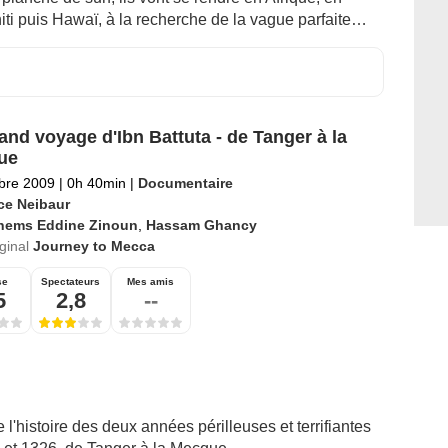
iti puis Hawaï, à la recherche de la vague parfaite…
and voyage d'Ibn Battuta - de Tanger à la
ue
bre 2009
|
0h 40min
|
Documentaire
ce Neibaur
hems Eddine Zinoun
,
Hassam Ghancy
iginal
Journey to Mecca
se
Spectateurs
Mes amis
5
2,8
--
l'histoire des deux années périlleuses et terrifiantes