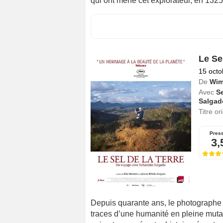
qui ont mené cet explorateur, en 132
Le Sel
15 octo
De
Wim
Avec
S
Salgad
Titre or
Pres
3,
Depuis quarante ans, le photographe 
traces d’une humanité en pleine muta