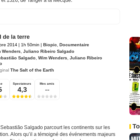
5 et 1326, de Tanger à la Mecque.
 de la terre
bre 2014
|
1h 50min
|
Biopic
,
Documentaire
 Wenders
,
Juliano Ribeiro Salgado
ebastião Salgado
,
Wim Wenders
,
Juliano Ribeiro
o
iginal
The Salt of the Earth
se
Spectateurs
Mes amis
5
4,3
--
To
Sebastião Salgado parcourt les continents sur les
tion. Alors qu’il a témoigné des événements majeurs