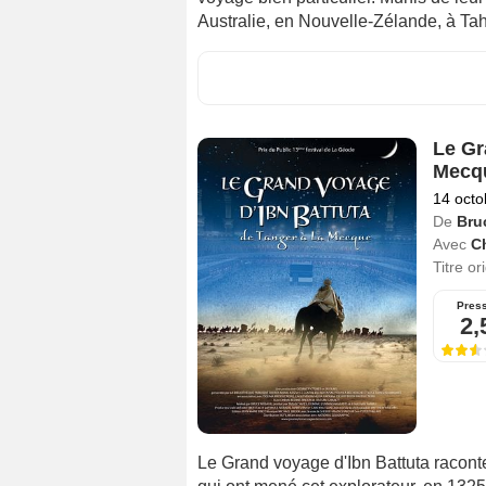
Australie, en Nouvelle-Zélande, à Tah
Le Gr
Mecq
14 octo
De
Bru
Avec
C
Titre or
Pres
2,
Le Grand voyage d'Ibn Battuta raconte 