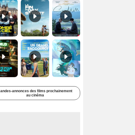
Juste pour une nuit Bande-annonce VO STFR
Un grand raccourci Bande-annonce VF
Une aube nouvelle Bande-annonce VO STFR
andes-annonces des films prochainement
au cinéma