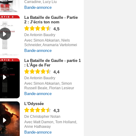
Carradine, Lucy Liu
Bande-annonce
La Bataille de Gaulle - Partie
2 : J’écris ton nom
4,5
De Antonin Baudry
Avec Simon Abkarian, Niels
Schneider, Anamaria Vartolomei
Bande-annonce
La Bataille de Gaulle - partie 1
: L'Âge de Fer
4,4
De Antonin Baudry
Avec Simon Abkarian, Simon
Russell Beale, Florian Lesieur
Bande-annonce
L'Odyssée
4,3
De Christopher Nolan
Avec Matt Damon, Tom Holland,
Anne Hathaway
Bande-annonce