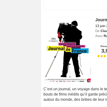
Journ
13 juin
De
Cla
Avec
R
Pres
3,
C’est un journal, un voyage dans le te
bouts de films inédits qu’il garde pr
autour du monde, des bribes de leur m