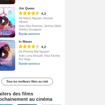
Jim Queen
4,3
De Marco Nguyen, Nicolas
Athane
Avec Alex Ramires, Jérémy Gillet,
Shirley Souagnon
Bande-annonce
In Waves
4,2
De Phuong Mai Nguyen
Avec Lyna Khoudri, Paul Kircher,
Rio Vega
Bande-annonce
Tous les meilleurs films au ciné
ailers des films
ochainement au cinéma
Tombé du ciel Bande-annonce VF
La fin d’Oak Street Bande-annonce VO STFR
Soudain Bande-annonce VF STFR