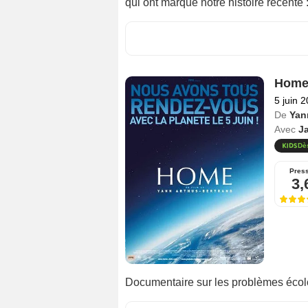
qui ont marqué notre histoire récente 
Hom
5 juin 
De
Yan
Avec
J
Dè
Pres
3,
Documentaire sur les problèmes écolo