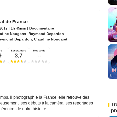
al de France
 2012
|
1h 45min
|
Documentaire
udine Nougaret
,
Raymond Depardon
aymond Depardon
,
Claudine Nougaret
se
Spectateurs
Mes amis
9
3,7
--
mps, il photographie la France, elle retrouve des
écieusement: ses débuts à la caméra, ses reportages
Tr
émoire, de notre histoire.
pr