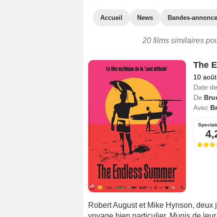
Accueil
News
Bandes-annonc
20 films similaires p
The 
10 août
Date de
De
Bru
Avec
B
Spectat
4,
Robert August et Mike Hynson, deux j
voyage bien particulier. Munis de leur