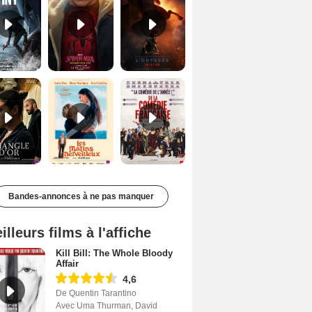
Le Triangle d'or Bande-annonce VF
Les Matins merveilleux Bande-annonce VF
De la Comédie-Française Teaser VF
Bandes-annonces à ne pas manquer
illeurs films à l'affiche
Kill Bill: The Whole Bloody
Affair
4,6
De Quentin Tarantino
Avec Uma Thurman, David