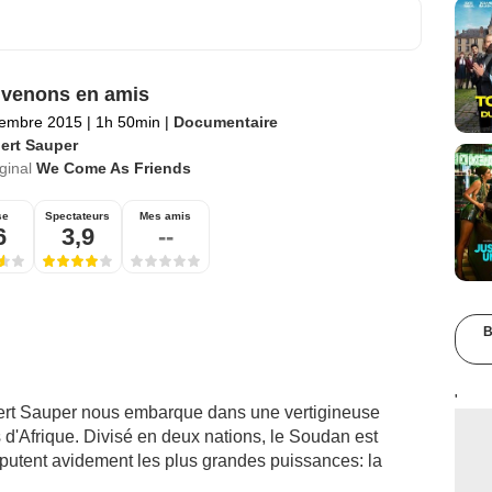
venons en amis
tembre 2015
|
1h 50min
|
Documentaire
ert Sauper
iginal
We Come As Friends
se
Spectateurs
Mes amis
6
3,9
--
B
'
rt Sauper nous embarque dans une vertigineuse
d'Afrique. Divisé en deux nations, le Soudan est
putent avidement les plus grandes puissances: la