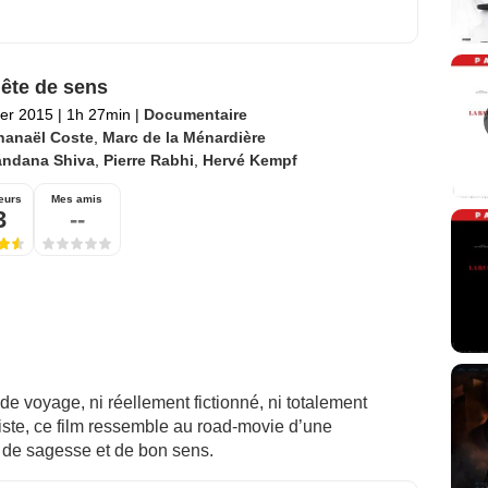
ête de sens
ier 2015
|
1h 27min
|
Documentaire
hanaël Coste
,
Marc de la Ménardière
andana Shiva
,
Pierre Rabhi
,
Hervé Kempf
eurs
Mes amis
3
--
 de voyage, ni réellement fictionné, ni totalement
iste, ce film ressemble au road-movie d’une
 de sagesse et de bon sens.