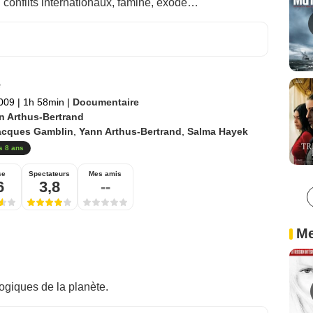
: conflits internationaux, famine, exode…
e
2009
|
1h 58min
|
Documentaire
n Arthus-Bertrand
acques Gamblin
,
Yann Arthus-Bertrand
,
Salma Hayek
s 8 ans
se
Spectateurs
Mes amis
6
3,8
--
Me
giques de la planète.