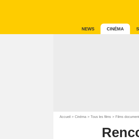
NEWS
CINÉMA
S
Accueil
Cinéma
Tous les films
Films document
Renco