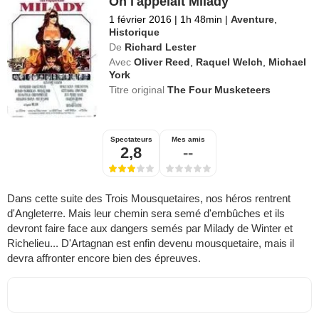
On l'appelait Milady
1 février 2016
|
1h 48min
|
Aventure
,
Historique
De
Richard Lester
Avec
Oliver Reed
,
Raquel Welch
,
Michael
York
Titre original
The Four Musketeers
Spectateurs
Mes amis
2,8
--
Dans cette suite des Trois Mousquetaires, nos héros rentrent
d'Angleterre. Mais leur chemin sera semé d'embûches et ils
devront faire face aux dangers semés par Milady de Winter et
Richelieu... D'Artagnan est enfin devenu mousquetaire, mais il
devra affronter encore bien des épreuves.