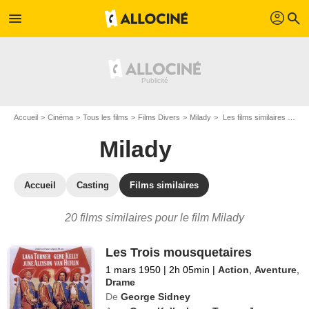
profil
menu
search
Accueil
Cinéma
Tous les films
Films Divers
Milady
Les films similaires à "Milady"
Milady
Accueil
Casting
Films similaires
20 films similaires pour le film Milady
Les Trois mousquetaires
1 mars 1950
|
2h 05min
|
Action
,
Aventure
,
Drame
De
George Sidney