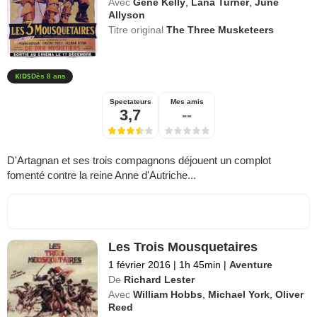
Avec
Gene Kelly
,
Lana Turner
,
June
Allyson
Titre original
The Three Musketeers
Dès 8 ans
Spectateurs
Mes amis
3,7
--
D'Artagnan et ses trois compagnons déjouent un complot
fomenté contre la reine Anne d'Autriche...
Les Trois Mousquetaires
1 février 2016
|
1h 45min
|
Aventure
De
Richard Lester
Avec
William Hobbs
,
Michael York
,
Oliver
Reed