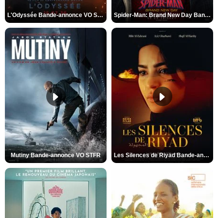
L'Odyssée Bande-annonce VO STFR
Spider-Man: Brand New Day Bande-annonce VO STFR
Mutiny Bande-annonce VO STFR
Les Silences de Riyad Bande-annonce VO STFR