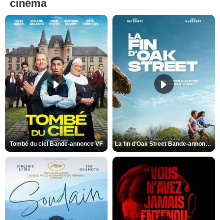
cinéma
Tombé du ciel Bande-annonce VF
La fin d’Oak Street Bande-annonce VO STFR