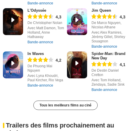
Bande-annonce
Bande-annonce
L'Odyssée
Jim Queen
4,3
4,3
De Christopher Nolan
De Marco Nguyen,
Nicolas Athane
Avec Matt Damon, Tom
Holland, Anne
Avec Alex Ramires,
Hathaway
Jérémy Gillet, Shirley
Souagnon
Bande-annonce
Bande-annonce
In Waves
Spider-Man: Brand
New Day
4,2
4,1
De Phuong Mai
Nguyen
De Destin Daniel
Cretton
Avec Lyna Khoudri,
Paul Kircher, Rio Vega
Avec Tom Holland,
Zendaya, Sadie Sink
Bande-annonce
Bande-annonce
Tous les meilleurs films au ciné
Trailers des films prochainement au