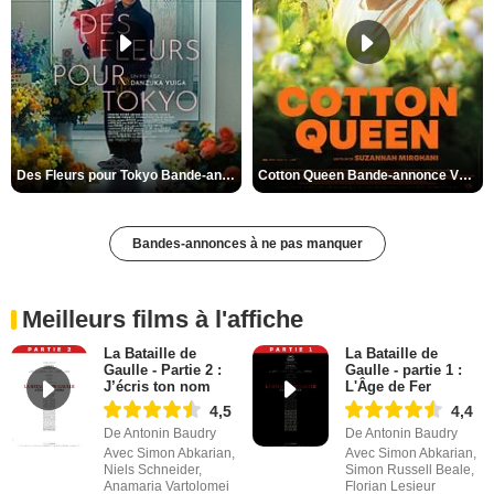
Des Fleurs pour Tokyo Bande-annonce VO STFR
Cotton Queen Bande-annonce VO STFR
Bandes-annonces à ne pas manquer
Meilleurs films à l'affiche
La Bataille de
La Bataille de
Gaulle - Partie 2 :
Gaulle - partie 1 :
J’écris ton nom
L'Âge de Fer
4,5
4,4
De Antonin Baudry
De Antonin Baudry
Avec Simon Abkarian,
Avec Simon Abkarian,
Niels Schneider,
Simon Russell Beale,
Anamaria Vartolomei
Florian Lesieur