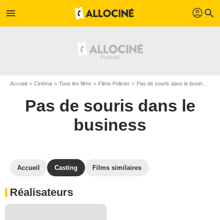
profil
menu
search
Accueil
Cinéma
Tous les films
Films Policier
Pas de souris dans le business
Pas de souris dans le
business
Accueil
Casting
Films similaires
Réalisateurs