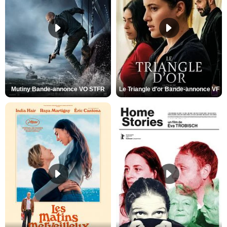
Mutiny Bande-annonce VO STFR
Le Triangle d'or Bande-annonce VF