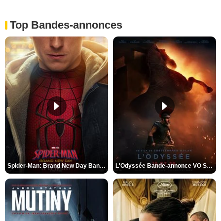
Top Bandes-annonces
Spider-Man: Brand New Day Bande-annonce VO STFR
L'Odyssée Bande-annonce VO STFR