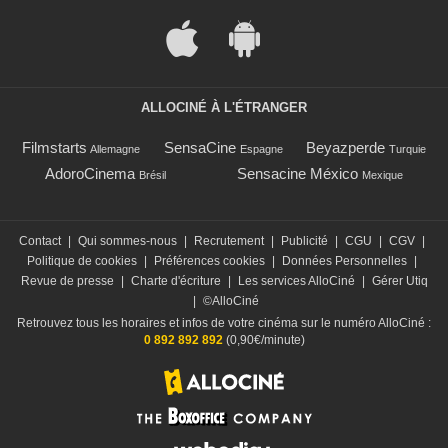
ALLOCINÉ À L'ÉTRANGER
Filmstarts
SensaCine
Beyazperde
Allemagne
Espagne
Turquie
AdoroCinema
Sensacine México
Brésil
Mexique
Contact
|
Qui sommes-nous
|
Recrutement
|
Publicité
|
CGU
|
CGV
|
Politique de cookies
|
Préférences cookies
|
Données Personnelles
|
Revue de presse
|
Charte d'écriture
|
Les services AlloCiné
|
Gérer Utiq
|
©AlloCiné
Retrouvez tous les horaires et infos de votre cinéma sur le numéro AlloCiné :
0 892 892 892
(0,90€/minute)