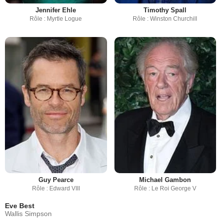
Jennifer Ehle
Timothy Spall
Rôle : Myrtle Logue
Rôle : Winston Churchill
Guy Pearce
Michael Gambon
Rôle : Edward VIII
Rôle : Le Roi George V
Eve Best
Wallis Simpson