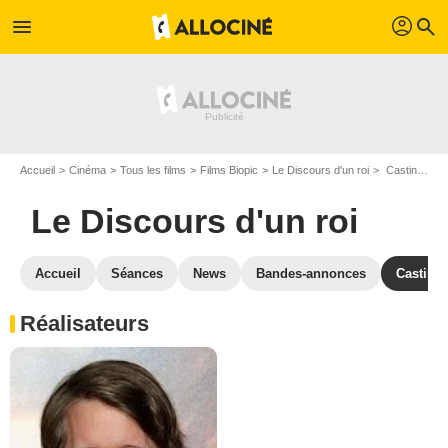
profil
menu
search
Accueil
Cinéma
Tous les films
Films Biopic
Le Discours d'un roi
Casting Le Discours d'un roi
Le Discours d'un roi
Accueil
Séances
News
Bandes-annonces
Casting
Réalisateurs