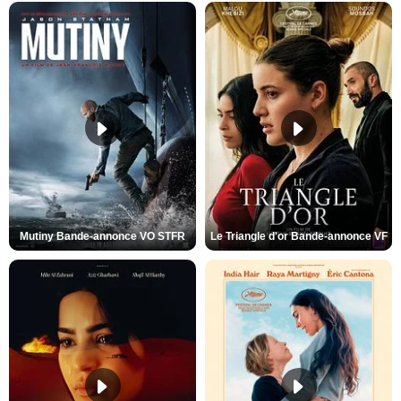
Mutiny Bande-annonce VO STFR
Le Triangle d'or Bande-annonce VF