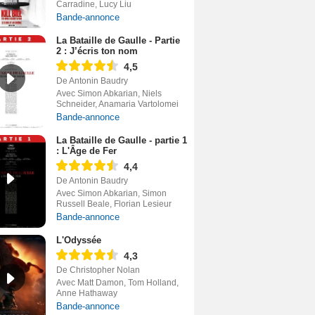
Carradine, Lucy Liu
Bande-annonce
La Bataille de Gaulle - Partie
2 : J’écris ton nom
4,5
De Antonin Baudry
Avec Simon Abkarian, Niels
Schneider, Anamaria Vartolomei
Bande-annonce
La Bataille de Gaulle - partie 1
: L'Âge de Fer
4,4
De Antonin Baudry
Avec Simon Abkarian, Simon
Russell Beale, Florian Lesieur
Bande-annonce
L'Odyssée
4,3
De Christopher Nolan
Avec Matt Damon, Tom Holland,
Anne Hathaway
Bande-annonce