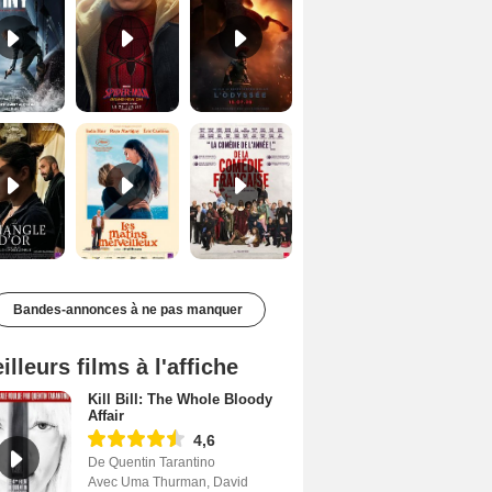
Le Triangle d'or Bande-annonce VF
Les Matins merveilleux Bande-annonce VF
De la Comédie-Française Teaser VF
Bandes-annonces à ne pas manquer
illeurs films à l'affiche
Kill Bill: The Whole Bloody
Affair
4,6
De Quentin Tarantino
Avec Uma Thurman, David