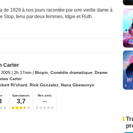
a de 1929 à nos jours racontée par une vieille dame à
tle Stop, tenu par deux femmes, Idgie et Ruth.
 Carter
 2005
|
2h 17min
|
Biopic
,
Comédie dramatique
,
Drame
mas Carter
bert Ri'chard
,
Rick Gonzalez
,
Nana Gbewonyo
se
Spectateurs
Mes amis
3
3,7
--
Tr
pr