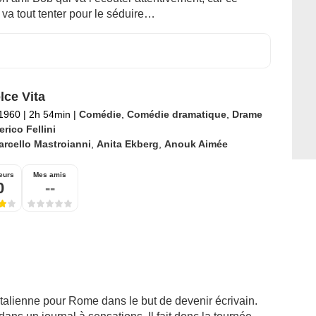
 va tout tenter pour le séduire…
lce Vita
 1960
|
2h 54min
|
Comédie
,
Comédie dramatique
,
Drame
rico Fellini
rcello Mastroianni
,
Anita Ekberg
,
Anouk Aimée
eurs
Mes amis
0
--
 italienne pour Rome dans le but de devenir écrivain.