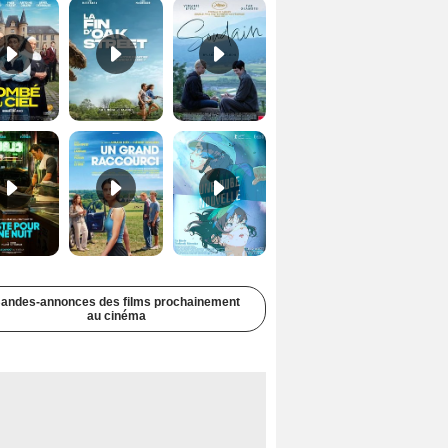
Juste pour une nuit Bande-annonce VO STFR
Un grand raccourci Bande-annonce VF
Une aube nouvelle Bande-annonce VO STFR
andes-annonces des films prochainement
au cinéma