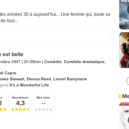
 des années 30 à aujourd'hui... Une femme qui, toute sa
de tout...
 est belle
embre 1947
|
2h 09min
|
Comédie
,
Comédie dramatique
,
nk Capra
ames Stewart
,
Donna Reed
,
Lionel Barrymore
iginal
It's a Wonderful Life
Me
se
Spectateurs
Mes amis
0
4,3
--