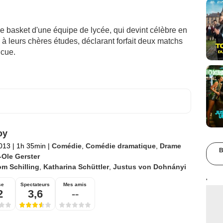
 de basket d'une équipe de lycée, qui devint célèbre en
à leurs chères études, déclarant forfait deux matchs
ncue.
oy
2013
|
1h 35min
|
Comédie
,
Comédie dramatique
,
Drame
B
-Ole Gerster
m Schilling
,
Katharina Schüttler
,
Justus von Dohnányi
'
se
Spectateurs
Mes amis
2
3,6
--