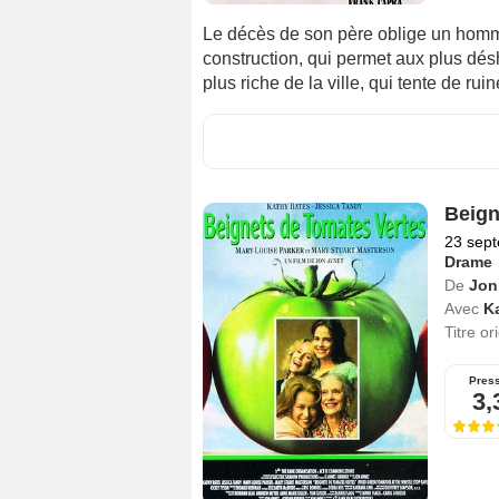
Le décès de son père oblige un homme 
construction, qui permet aux plus désh
plus riche de la ville, qui tente de ruine
Beign
23 sep
Drame
De
Jon
Avec
K
Titre or
Pres
3,