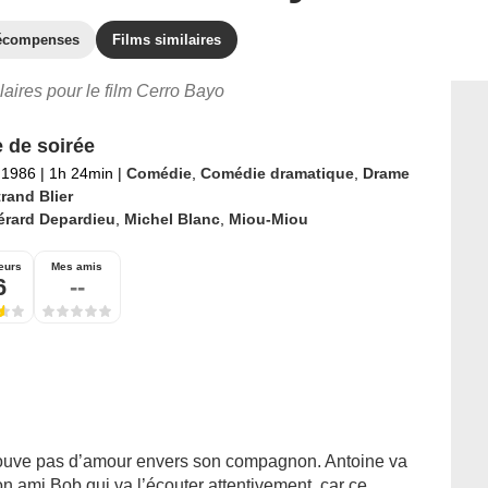
écompenses
Films similaires
ilaires pour le film Cerro Bayo
 de soirée
l 1986
|
1h 24min
|
Comédie
,
Comédie dramatique
,
Drame
rand Blier
érard Depardieu
,
Michel Blanc
,
Miou-Miou
eurs
Mes amis
6
--
rouve pas d’amour envers son compagnon. Antoine va
 ami Bob qui va l’écouter attentivement, car ce