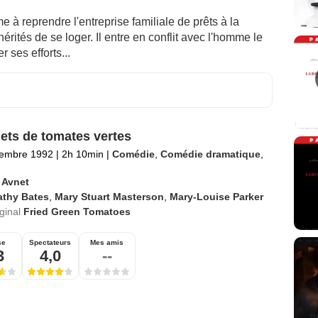
à reprendre l'entreprise familiale de prêts à la
érités de se loger. Il entre en conflit avec l'homme le
r ses efforts...
ets de tomates vertes
tembre 1992
|
2h 10min
|
Comédie
,
Comédie dramatique
,
 Avnet
athy Bates
,
Mary Stuart Masterson
,
Mary-Louise Parker
iginal
Fried Green Tomatoes
se
Spectateurs
Mes amis
3
4,0
--