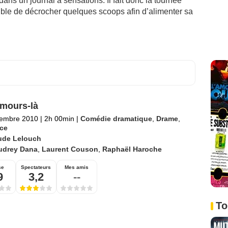
ans un journal à sensations. Il fait donc la tournée
tible de décrocher quelques scoops afin d’alimenter sa
mours-là
tembre 2010
|
2h 00min
|
Comédie dramatique
,
Drame
,
ce
ude Lelouch
udrey Dana
,
Laurent Couson
,
Raphaël Haroche
se
Spectateurs
Mes amis
9
3,2
--
To