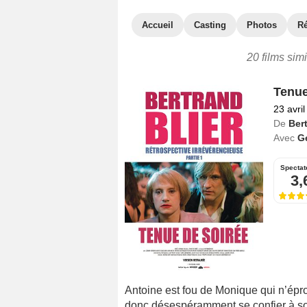
Accueil
Casting
Photos
R
20 films sim
Tenue
23 avri
De
Bert
Avec
G
Spectat
3,
Antoine est fou de Monique qui n’ép
donc désespéramment se confier à son