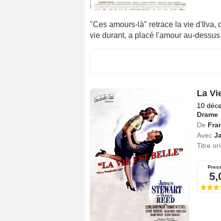
"Ces amours-là" retrace la vie d'Ilva,
vie durant, a placé l'amour au-dessus 
La Vie
10 déc
Drame
De
Fra
Avec
J
Titre or
Pres
5,