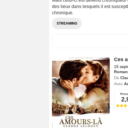
Mais celui-ci est devenu chroniqueur d
des lieux dans lesquels il est suscep
chronique.
STREAMING
Ces a
15 sep
Roman
De
Cla
Avec
A
Pres
2,