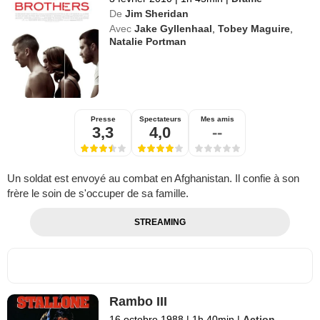
De
Jim Sheridan
Avec
Jake Gyllenhaal
,
Tobey Maguire
,
Natalie Portman
Presse
Spectateurs
Mes amis
3,3
4,0
--
Un soldat est envoyé au combat en Afghanistan. Il confie à son
frère le soin de s'occuper de sa famille.
STREAMING
Rambo III
16 octobre 1988
|
1h 40min
|
Action
,