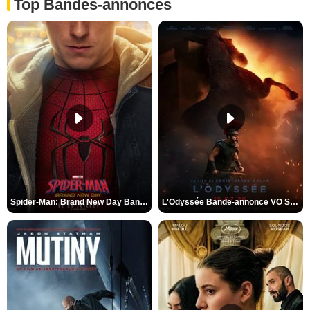
Top Bandes-annonces
Spider-Man: Brand New Day Bande-annonce VO STFR
L'Odyssée Bande-annonce VO STFR