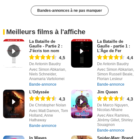
Bandes-annonces à ne pas manquer
Meilleurs films à l'affiche
La Bataille de
La Bataille de
Gaulle - Partie 2 :
Gaulle - partie 1 :
J’écris ton nom
L'Âge de Fer
4,5
4,4
De Antonin Baudry
De Antonin Baudry
Avec Simon Abkarian,
Avec Simon Abkarian,
Niels Schneider,
Simon Russell Beale,
Anamaria Vartolomei
Florian Lesieur
Bande-annonce
Bande-annonce
L'Odyssée
Jim Queen
4,3
4,3
De Christopher Nolan
De Marco Nguyen,
Nicolas Athane
Avec Matt Damon, Tom
Holland, Anne
Avec Alex Ramires,
Hathaway
Jérémy Gillet, Shirley
Souagnon
Bande-annonce
Bande-annonce
In Waves
Spider-Man: Brand