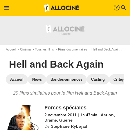
profil
menu
search
Accueil
Cinéma
Tous les films
Films documentaires
Hell and Back Again
Les 
Hell and Back Again
Accueil
News
Bandes-annonces
Casting
Critiques
20 films similaires pour le film Hell and Back Again
Forces spéciales
2 novembre 2011
|
1h 47min
|
Action
,
Drame
,
Guerre
De
Stephane Rybojad