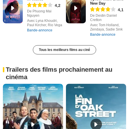
New Day
4,2
4,1
De Phuong Mai
Nguyen
De Destin Daniel
Cretton
Avec Lyna Khoudri,
Paul Kircher, Rio Vega
Avec Tom Holland,
Zendaya, Sadie Sink
Bande-annonce
Bande-annonce
Tous les meilleurs films au ciné
Trailers des films prochainement au
cinéma