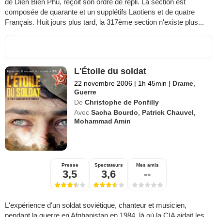
de Dien Bien Phu, reçoit son ordre de repli. La section est
composée de quarante et un supplétifs Laotiens et de quatre
Français. Huit jours plus tard, la 317ème section n'existe plus...
L'Étoile du soldat
22 novembre 2006
|
1h 45min
|
Drame
,
Guerre
De
Christophe de Ponfilly
Avec
Sacha Bourdo
,
Patrick Chauvel
,
Mohammad Amin
Presse
Spectateurs
Mes amis
3,5
3,6
--
L'expérience d'un soldat soviétique, chanteur et musicien,
pendant la guerre en Afghanistan en 1984, là où la CIA aidait les