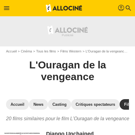
profil
menu
search
Accueil
Cinéma
Tous les films
Films Western
L'Ouragan de la vengeance
Les
L'Ouragan de la
vengeance
Accueil
News
Casting
Critiques spectateurs
Films
20 films similaires pour le film L'Ouragan de la vengeance
Django Unchained