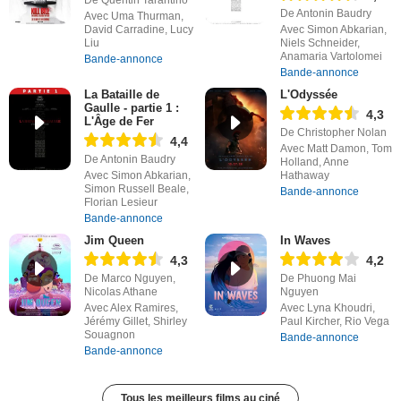
De Quentin Tarantino
De Antonin Baudry
Avec Uma Thurman,
David Carradine, Lucy
Avec Simon Abkarian,
Liu
Niels Schneider,
Anamaria Vartolomei
Bande-annonce
Bande-annonce
La Bataille de
L'Odyssée
Gaulle - partie 1 :
4,3
L'Âge de Fer
De Christopher Nolan
4,4
Avec Matt Damon, Tom
De Antonin Baudry
Holland, Anne
Avec Simon Abkarian,
Hathaway
Simon Russell Beale,
Bande-annonce
Florian Lesieur
Bande-annonce
Jim Queen
In Waves
4,3
4,2
De Marco Nguyen,
De Phuong Mai
Nicolas Athane
Nguyen
Avec Alex Ramires,
Avec Lyna Khoudri,
Jérémy Gillet, Shirley
Paul Kircher, Rio Vega
Souagnon
Bande-annonce
Bande-annonce
Tous les meilleurs films au ciné