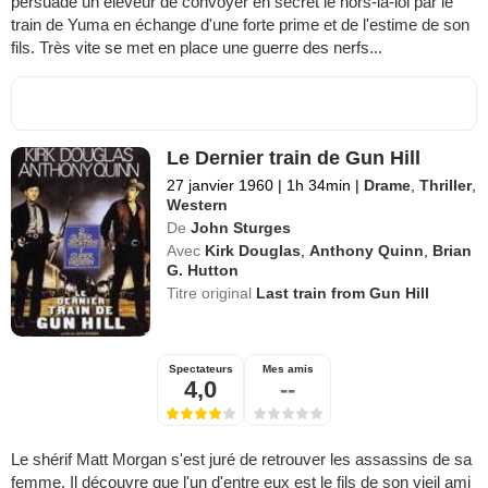
persuade un éleveur de convoyer en secret le hors-la-loi par le
train de Yuma en échange d'une forte prime et de l'estime de son
fils. Très vite se met en place une guerre des nerfs...
Le Dernier train de Gun Hill
27 janvier 1960
|
1h 34min
|
Drame
,
Thriller
,
Western
De
John Sturges
Avec
Kirk Douglas
,
Anthony Quinn
,
Brian
G. Hutton
Titre original
Last train from Gun Hill
Spectateurs
Mes amis
4,0
--
Le shérif Matt Morgan s'est juré de retrouver les assassins de sa
femme. Il découvre que l'un d'entre eux est le fils de son vieil ami