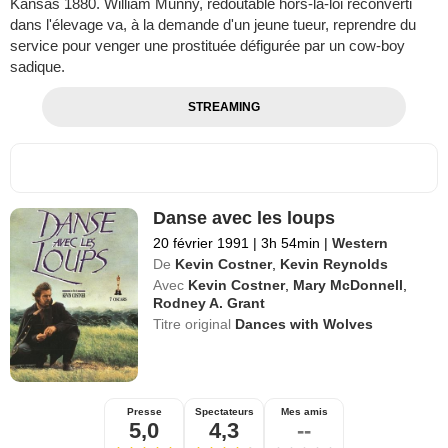
Kansas 1880. William Munny, redoutable hors-la-loi reconverti
dans l'élevage va, à la demande d'un jeune tueur, reprendre du
service pour venger une prostituée défigurée par un cow-boy
sadique.
STREAMING
Danse avec les loups
20 février 1991
|
3h 54min
|
Western
De
Kevin Costner
,
Kevin Reynolds
Avec
Kevin Costner
,
Mary McDonnell
,
Rodney A. Grant
Titre original
Dances with Wolves
Presse
Spectateurs
Mes amis
5,0
4,3
--