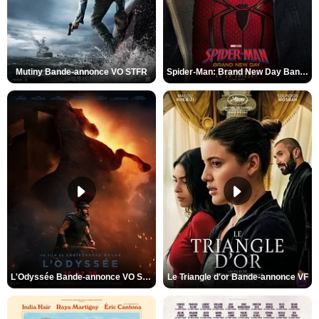
Mutiny Bande-annonce VO STFR
Spider-Man: Brand New Day Bande-annonce VO STFR
L'Odyssée Bande-annonce VO STFR
Le Triangle d'or Bande-annonce VF