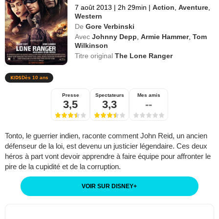
7 août 2013
|
2h 29min
|
Action
,
Aventure
,
Western
De
Gore Verbinski
Avec
Johnny Depp
,
Armie Hammer
,
Tom
Wilkinson
Titre original
The Lone Ranger
Dès 10 ans
Presse
Spectateurs
Mes amis
3,5
3,3
--
Tonto, le guerrier indien, raconte comment John Reid, un ancien
défenseur de la loi, est devenu un justicier légendaire. Ces deux
héros à part vont devoir apprendre à faire équipe pour affronter le
pire de la cupidité et de la corruption.
VOIR SUR DISNEY
+