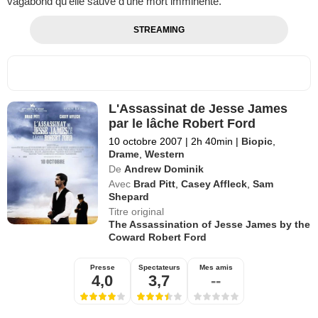
vagabond qu’elle sauve d’une mort imminente.
STREAMING
L'Assassinat de Jesse James
par le lâche Robert Ford
10 octobre 2007
|
2h 40min
|
Biopic
,
Drame
,
Western
De
Andrew Dominik
Avec
Brad Pitt
,
Casey Affleck
,
Sam
Shepard
Titre original
The Assassination of Jesse James by the
Coward Robert Ford
Presse
Spectateurs
Mes amis
4,0
3,7
--