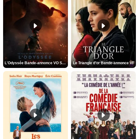
L'Odyssée Bande-annonce VO STFR
Le Triangle d'or Bande-annonce VF