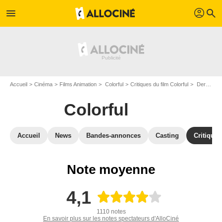
profil
menu
search
Accueil
Cinéma
Films Animation
Colorful
Critiques du film Colorful
Derniers Avis sur Colorful
Colorful
Accueil
News
Bandes-annonces
Casting
Critiques
Note moyenne
4,1
1110 notes
En savoir plus sur les notes spectateurs d'AlloCiné