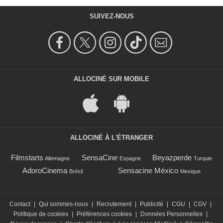
SUIVEZ-NOUS
ALLOCINÉ SUR MOBILE
ALLOCINÉ À L'ÉTRANGER
Filmstarts
SensaCine
Beyazperde
Allemagne
Espagne
Turquie
AdoroCinema
Sensacine México
Brésil
Mexique
Contact
|
Qui sommes-nous
|
Recrutement
|
Publicité
|
CGU
|
CGV
|
Politique de cookies
|
Préférences cookies
|
Données Personnelles
|