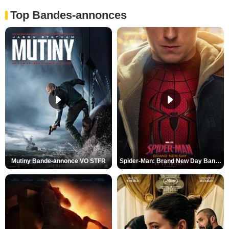
Top Bandes-annonces
Mutiny Bande-annonce VO STFR
Spider-Man: Brand New Day Bande-annonce VO STFR