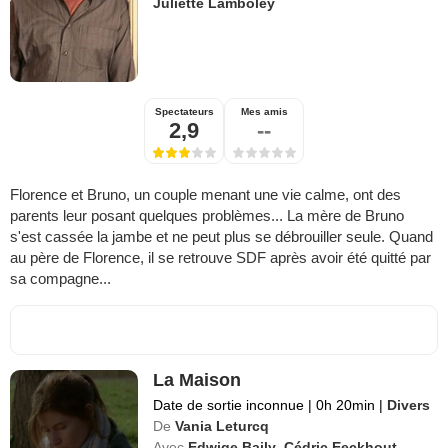
Juliette Lamboley
Spectateurs
Mes amis
2,9
--
Florence et Bruno, un couple menant une vie calme, ont des
parents leur posant quelques problèmes... La mère de Bruno
s'est cassée la jambe et ne peut plus se débrouiller seule. Quand
au père de Florence, il se retrouve SDF après avoir été quitté par
sa compagne...
La Maison
Date de sortie inconnue
|
0h 20min
|
Divers
De
Vania Leturcq
Avec
Edwige Baily
,
Cédric Eeckhout
,