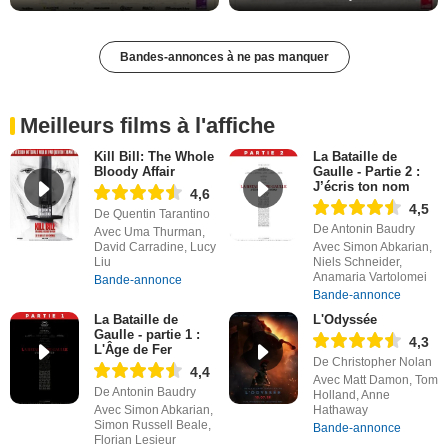
Bandes-annonces à ne pas manquer
Meilleurs films à l'affiche
Kill Bill: The Whole
La Bataille de
Bloody Affair
Gaulle - Partie 2 :
J’écris ton nom
4,6
4,5
De Quentin Tarantino
De Antonin Baudry
Avec Uma Thurman,
David Carradine, Lucy
Avec Simon Abkarian,
Liu
Niels Schneider,
Anamaria Vartolomei
Bande-annonce
Bande-annonce
La Bataille de
L'Odyssée
Gaulle - partie 1 :
4,3
L'Âge de Fer
De Christopher Nolan
4,4
Avec Matt Damon, Tom
De Antonin Baudry
Holland, Anne
Avec Simon Abkarian,
Hathaway
Simon Russell Beale,
Bande-annonce
Florian Lesieur