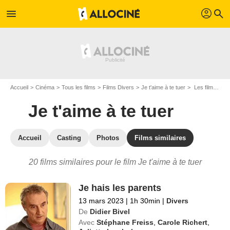
profil
menu
search
Accueil
Cinéma
Tous les films
Films Divers
Je t'aime à te tuer
Les films similaires à "Je t'aime à te tuer"
Je t'aime à te tuer
Accueil
Casting
Photos
Films similaires
20 films similaires pour le film Je t'aime à te tuer
Je hais les parents
13 mars 2023
|
1h 30min
|
Divers
De
Didier Bivel
Avec
Stéphane Freiss
,
Carole Richert
,