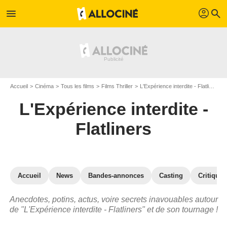
profil
menu
search
Accueil
Cinéma
Tous les films
Films Thriller
L'Expérience interdite - Flatliners
L'Expérience interdite -
Flatliners
Accueil
News
Bandes-annonces
Casting
Critiques
Anecdotes, potins, actus, voire secrets inavouables autour
de "L'Expérience interdite - Flatliners" et de son tournage !