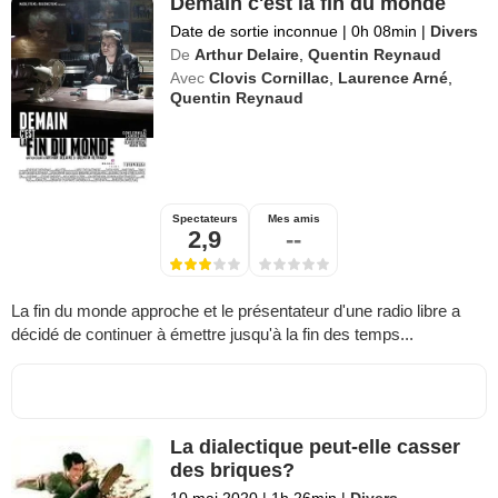
Demain c'est la fin du monde
Date de sortie inconnue
|
0h 08min
|
Divers
De
Arthur Delaire
,
Quentin Reynaud
Avec
Clovis Cornillac
,
Laurence Arné
,
Quentin Reynaud
Spectateurs
Mes amis
2,9
--
La fin du monde approche et le présentateur d'une radio libre a
décidé de continuer à émettre jusqu'à la fin des temps...
La dialectique peut-elle casser
des briques?