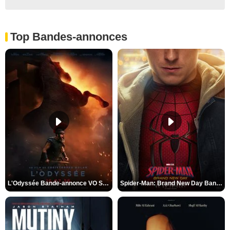
Top Bandes-annonces
L'Odyssée Bande-annonce VO STFR
Spider-Man: Brand New Day Bande-annonce VO STFR