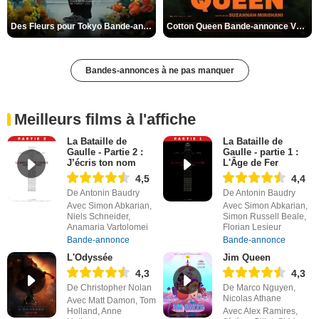
Des Fleurs pour Tokyo Bande-annonce VO STFR
Cotton Queen Bande-annonce VO STFR
Bandes-annonces à ne pas manquer
Meilleurs films à l'affiche
La Bataille de
La Bataille de
Gaulle - Partie 2 :
Gaulle - partie 1 :
J’écris ton nom
L'Âge de Fer
4,5
4,4
De Antonin Baudry
De Antonin Baudry
Avec Simon Abkarian,
Avec Simon Abkarian,
Niels Schneider,
Simon Russell Beale,
Anamaria Vartolomei
Florian Lesieur
Bande-annonce
Bande-annonce
L'Odyssée
Jim Queen
4,3
4,3
De Christopher Nolan
De Marco Nguyen,
Nicolas Athane
Avec Matt Damon, Tom
Holland, Anne
Avec Alex Ramires,