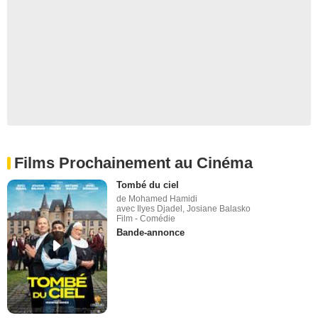
Films Prochainement au Cinéma
Tombé du ciel
de Mohamed Hamidi
avec Ilyes Djadel, Josiane Balasko
Film - Comédie
Bande-annonce