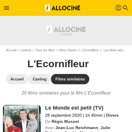
profil
menu
search
Accueil
Cinéma
Tous les films
Films Divers
L'Ecornifleur
Les films similaires à "L'Ecornifleur"
L'Ecornifleur
Accueil
Casting
Films similaires
20 films similaires pour le film L'Ecornifleur
Le Monde est petit (TV)
28 septembre 2020
|
1h 45min
|
Divers
De
Régis Musset
Avec
Jean-Luc Reichmann
,
Julie