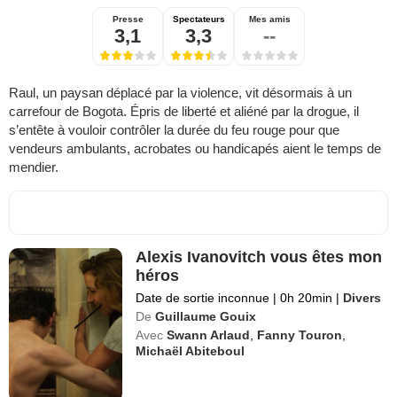
Presse
Spectateurs
Mes amis
3,1
3,3
--
Raul, un paysan déplacé par la violence, vit désormais à un
carrefour de Bogota. Épris de liberté et aliéné par la drogue, il
s’entête à vouloir contrôler la durée du feu rouge pour que
vendeurs ambulants, acrobates ou handicapés aient le temps de
mendier.
Alexis Ivanovitch vous êtes mon
héros
Date de sortie inconnue
|
0h 20min
|
Divers
De
Guillaume Gouix
Avec
Swann Arlaud
,
Fanny Touron
,
Michaël Abiteboul