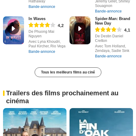
Hathaway
Jérémy Gillet, Shirley
Souagnon
Bande-annonce
Bande-annonce
In Waves
Spider-Man: Brand
New Day
4,2
4,1
De Phuong Mai
Nguyen
De Destin Daniel
Cretton
Avec Lyna Khoudri,
Paul Kircher, Rio Vega
Avec Tom Holland,
Zendaya, Sadie Sink
Bande-annonce
Bande-annonce
Tous les meilleurs films au ciné
Trailers des films prochainement au
cinéma