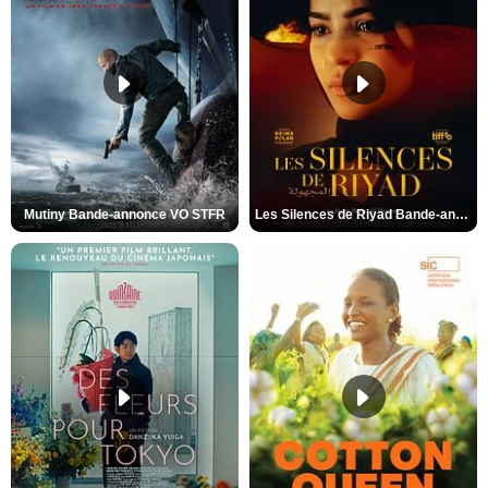
Mutiny Bande-annonce VO STFR
Les Silences de Riyad Bande-annonce VO STFR