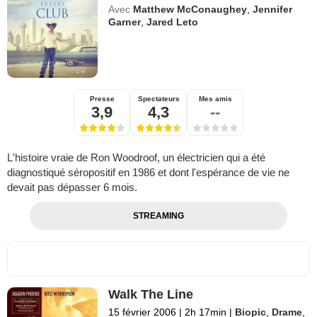
Avec
Matthew McConaughey
,
Jennifer
Garner
,
Jared Leto
Presse
Spectateurs
Mes amis
3,9
4,3
--
L'histoire vraie de Ron Woodroof, un électricien qui a été
diagnostiqué séropositif en 1986 et dont l'espérance de vie ne
devait pas dépasser 6 mois.
STREAMING
Walk The Line
15 février 2006
|
2h 17min
|
Biopic
,
Drame
,