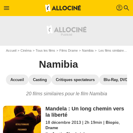
profil
menu
search
Accueil
Cinéma
Tous les films
Films Drame
Namibia
Les films similaires à "Namibia"
Namibia
Accueil
Casting
Critiques spectateurs
Blu-Ray, DVD
20 films similaires pour le film Namibia
Mandela : Un long chemin vers
la liberté
18 décembre 2013
|
2h 19min
|
Biopic
,
Drame