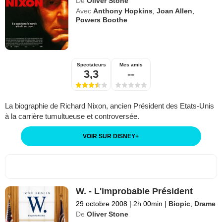
De
Oliver Stone
Avec
Anthony Hopkins
,
Joan Allen
,
Powers Boothe
Spectateurs
Mes amis
3,3
--
La biographie de Richard Nixon, ancien Président des Etats-Unis
à la carrière tumultueuse et controversée.
VOIR SUR DISNEY
+
W. - L'improbable Président
29 octobre 2008
|
2h 00min
|
Biopic
,
Drame
De
Oliver Stone