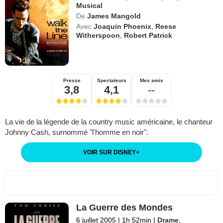
Musical
De
James Mangold
Avec
Joaquin Phoenix
,
Reese
Witherspoon
,
Robert Patrick
Presse
Spectateurs
Mes amis
3,8
4,1
--
La vie de la légende de la country music américaine, le chanteur
Johnny Cash, surnommé "l'homme en noir".
VOIR SUR DISNEY
+
La Guerre des Mondes
6 juillet 2005
|
1h 52min
|
Drame
,