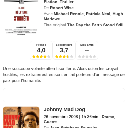
Fiction
,
Thriller
De
Robert Wise
Avec
Michael Rennie
,
Patricia Neal
,
Hugh
Marlowe
Titre original
The Day the Earth Stood Still
Presse
Spectateurs
Mes amis
4,0
3,7
--
Une soucoupe volante atterrit sur Terre. Alors qu'on les croyait
hostiles, les extraterrestres sont en fait porteurs d'un message de
paix pour l'humanité.
Johnny Mad Dog
26 novembre 2008
|
1h 36min
|
Drame
,
Guerre
De
Jean-Stéphane Sauvaire