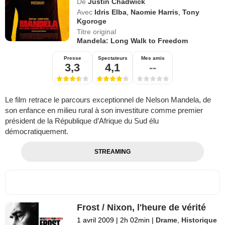
De
Justin Chadwick
Avec
Idris Elba
,
Naomie Harris
,
Tony
Kgoroge
Titre original
Mandela: Long Walk to Freedom
Presse
Spectateurs
Mes amis
3,3
4,1
--
Le film retrace le parcours exceptionnel de Nelson Mandela, de
son enfance en milieu rural à son investiture comme premier
président de la République d’Afrique du Sud élu
démocratiquement.
STREAMING
Frost / Nixon, l'heure de vérité
1 avril 2009
|
2h 02min
|
Drame
,
Historique