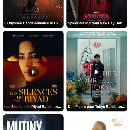
L'Odyssée Bande-annonce VO STFR
Spider-Man: Brand New Day Bande-annonce VO STFR
Les Silences de Riyad Bande-annonce VO STFR
Des Fleurs pour Tokyo Bande-annonce VO STFR