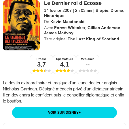
Le Dernier roi d'Ecosse
14 février 2007
|
2h 03min
|
Biopic
,
Drame
,
Historique
De
Kevin Macdonald
Avec
Forest Whitaker
,
Gillian Anderson
,
James McAvoy
Titre original
The Last King of Scotland
Presse
Spectateurs
Mes amis
3,7
4,1
--
Le destin extraordinaire et tragique d'un jeune docteur anglais,
Nicholas Garrigan. Désigné médecin privé d'un dictateur africain,
il en deviendra le confident puis le conseiller diplomatique et enfin
le bouffon.
VOIR SUR DISNEY
+