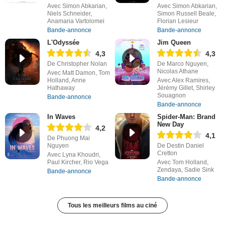
Avec Simon Abkarian,
Avec Simon Abkarian,
Niels Schneider,
Simon Russell Beale,
Anamaria Vartolomei
Florian Lesieur
Bande-annonce
Bande-annonce
L'Odyssée
Jim Queen
4,3
4,3
De Christopher Nolan
De Marco Nguyen,
Nicolas Athane
Avec Matt Damon, Tom
Holland, Anne
Avec Alex Ramires,
Hathaway
Jérémy Gillet, Shirley
Souagnon
Bande-annonce
Bande-annonce
In Waves
Spider-Man: Brand
New Day
4,2
4,1
De Phuong Mai
Nguyen
De Destin Daniel
Cretton
Avec Lyna Khoudri,
Paul Kircher, Rio Vega
Avec Tom Holland,
Zendaya, Sadie Sink
Bande-annonce
Bande-annonce
Tous les meilleurs films au ciné