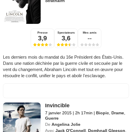
Strathairn
Presse
Spectateurs
Mes amis
3,9
3,6
--
Les derniers mois du mandat du 16e Président des États-Unis.
Dans une nation déchirée par la guerre civile et secouée par le
vent du changement, Abraham Lincoln met tout en œuvre pour
résoudre le conflit, unifier le pays et abolir l'esclavage.
Invincible
7 janvier 2015
|
2h 17min
|
Biopic
,
Drame
,
Guerre
De
Angelina Jolie
Avec
Jack O'Connell
,
Domhnall Gleeson
,