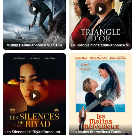
Mutiny Bande-annonce VO STFR
Le Triangle d'or Bande-annonce VF
Les Silences de Riyad Bande-annonce VO STFR
Les Matins merveilleux Bande-annonce VF