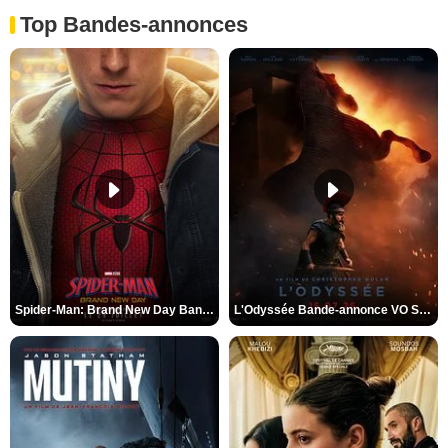
Top Bandes-annonces
Spider-Man: Brand New Day Bande-annonce VO STFR
L'Odyssée Bande-annonce VO STFR