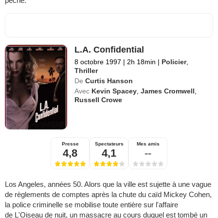
péché.
L.A. Confidential
8 octobre 1997
|
2h 18min
|
Policier
,
Thriller
De
Curtis Hanson
Avec
Kevin Spacey
,
James Cromwell
,
Russell Crowe
Presse
Spectateurs
Mes amis
4,8
4,1
--
Los Angeles, années 50. Alors que la ville est sujette à une vague
de règlements de comptes après la chute du caïd Mickey Cohen,
la police criminelle se mobilise toute entière sur l'affaire
de L'Oiseau de nuit, un massacre au cours duquel est tombé un