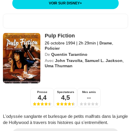
VOIR SUR DISNEY
+
Pulp Fiction
26 octobre 1994
|
2h 29min
|
Drame
,
Policier
De
Quentin Tarantino
Avec
John Travolta
,
Samuel L. Jackson
,
Uma Thurman
Presse
Spectateurs
Mes amis
4,4
4,5
--
L'odyssée sanglante et burlesque de petits malfrats dans la jungle
de Hollywood à travers trois histoires qui s'entremêlent.