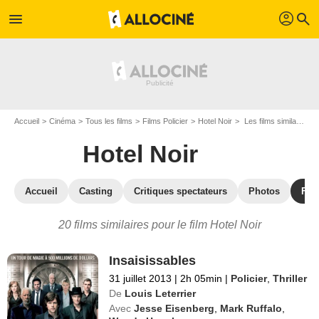
profil
menu
search
Accueil
Cinéma
Tous les films
Films Policier
Hotel Noir
Les films similaires à "Hotel Noir"
Hotel Noir
Accueil
Casting
Critiques spectateurs
Photos
Film
20 films similaires pour le film Hotel Noir
Insaisissables
31 juillet 2013
|
2h 05min
|
Policier
,
Thriller
De
Louis Leterrier
Avec
Jesse Eisenberg
,
Mark Ruffalo
,