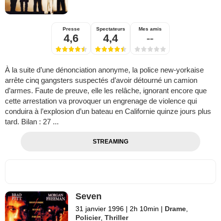
Presse
Spectateurs
Mes amis
4,6
4,4
--
À la suite d’une dénonciation anonyme, la police new-yorkaise
arrête cinq gangsters suspectés d’avoir détourné un camion
d’armes. Faute de preuve, elle les relâche, ignorant encore que
cette arrestation va provoquer un engrenage de violence qui
conduira à l’explosion d’un bateau en Californie quinze jours plus
tard. Bilan : 27 ...
STREAMING
Seven
31 janvier 1996
|
2h 10min
|
Drame
,
Policier
,
Thriller