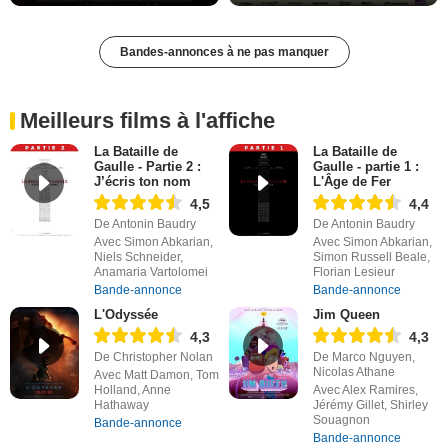
Bandes-annonces à ne pas manquer
Meilleurs films à l'affiche
La Bataille de
La Bataille de
Gaulle - Partie 2 :
Gaulle - partie 1 :
J’écris ton nom
L'Âge de Fer
4,5
4,4
De Antonin Baudry
De Antonin Baudry
Avec Simon Abkarian,
Avec Simon Abkarian,
Niels Schneider,
Simon Russell Beale,
Anamaria Vartolomei
Florian Lesieur
Bande-annonce
Bande-annonce
L'Odyssée
Jim Queen
4,3
4,3
De Christopher Nolan
De Marco Nguyen,
Nicolas Athane
Avec Matt Damon, Tom
Holland, Anne
Avec Alex Ramires,
Hathaway
Jérémy Gillet, Shirley
Souagnon
Bande-annonce
Bande-annonce