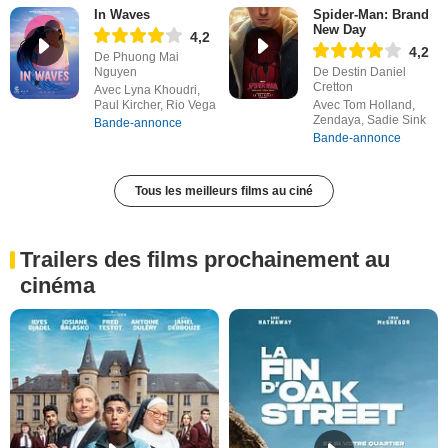
In Waves
Spider-Man: Brand
New Day
4,2
4,2
De Phuong Mai
Nguyen
De Destin Daniel
Cretton
Avec Lyna Khoudri,
Paul Kircher, Rio Vega
Avec Tom Holland,
Zendaya, Sadie Sink
Bande-annonce
Bande-annonce
Tous les meilleurs films au ciné
Trailers des films prochainement au
cinéma