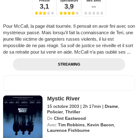
Presse
Spectateurs
Mes amis
3,1
3,9
--
Pour McCall, la page était tournée. Il pensait en avoir fini avec son
mystérieux passé. Mais lorsqu’il fait la connaissance de Teri, une
jeune fille victime de gangsters russes violents, il lui est
impossible de ne pas réagir. Sa soif de justice se réveille et il sort
de sa retraite pour lui venir en aide. McCall n’a pas oublié ses ...
STREAMING
Mystic River
15 octobre 2003
|
2h 17min
|
Drame
,
Policier
,
Thriller
De
Clint Eastwood
Avec
Tim Robbins
,
Kevin Bacon
,
Laurence Fishburne