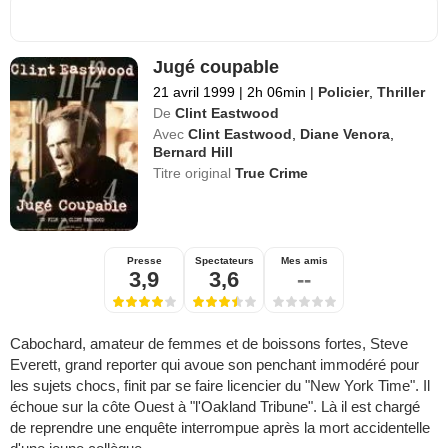
Jugé coupable
21 avril 1999
|
2h 06min
|
Policier
,
Thriller
De
Clint Eastwood
Avec
Clint Eastwood
,
Diane Venora
,
Bernard Hill
Titre original
True Crime
Presse
Spectateurs
Mes amis
3,9
3,6
--
Cabochard, amateur de femmes et de boissons fortes, Steve
Everett, grand reporter qui avoue son penchant immodéré pour
les sujets chocs, finit par se faire licencier du "New York Time". Il
échoue sur la côte Ouest à "l'Oakland Tribune". Là il est chargé
de reprendre une enquête interrompue après la mort accidentelle