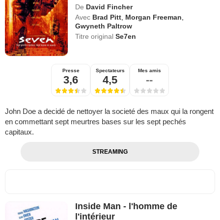
De
David Fincher
Avec
Brad Pitt
,
Morgan Freeman
,
Gwyneth Paltrow
Titre original
Se7en
Presse
Spectateurs
Mes amis
3,6
4,5
--
John Doe a decidé de nettoyer la societé des maux qui la rongent
en commettant sept meurtres bases sur les sept pechés
capitaux.
STREAMING
Inside Man - l'homme de
l'intérieur