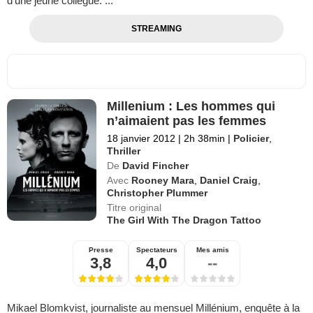
d'une jeune collègue. ...
STREAMING
Millenium : Les hommes qui
n’aimaient pas les femmes
18 janvier 2012
|
2h 38min
|
Policier
,
Thriller
De
David Fincher
Avec
Rooney Mara
,
Daniel Craig
,
Christopher Plummer
Titre original
The Girl With The Dragon Tattoo
Presse
Spectateurs
Mes amis
3,8
4,0
--
Mikael Blomkvist, journaliste au mensuel Millénium, enquête à la