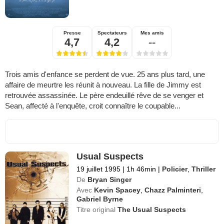
Presse
Spectateurs
Mes amis
4,7
4,2
--
Trois amis d'enfance se perdent de vue. 25 ans plus tard, une
affaire de meurtre les réunit à nouveau. La fille de Jimmy est
retrouvée assassinée. Le père endeuillé rêve de se venger et
Sean, affecté à l'enquête, croit connaître le coupable...
Usual Suspects
19 juillet 1995
|
1h 46min
|
Policier
,
Thriller
De
Bryan Singer
Avec
Kevin Spacey
,
Chazz Palminteri
,
Gabriel Byrne
Titre original
The Usual Suspects