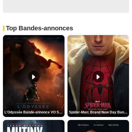
Top Bandes-annonces
L'Odyssée Bande-annonce VO STFR
Spider-Man: Brand New Day Bande-annonce VO STFR