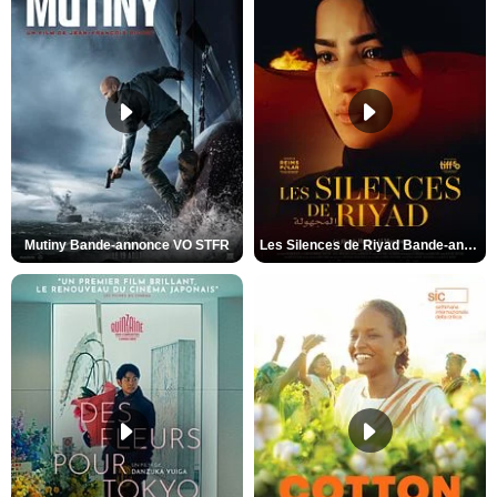
Mutiny Bande-annonce VO STFR
Les Silences de Riyad Bande-annonce VO STFR