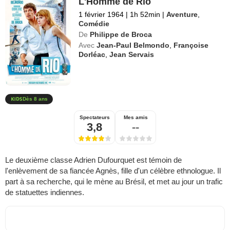
L'Homme de Rio
1 février 1964
|
1h 52min
|
Aventure
,
Comédie
De
Philippe de Broca
Avec
Jean-Paul Belmondo
,
Françoise
Dorléac
,
Jean Servais
Dès 8 ans
Spectateurs
Mes amis
3,8
--
Le deuxième classe Adrien Dufourquet est témoin de
l'enlèvement de sa fiancée Agnès, fille d'un célèbre ethnologue. Il
part à sa recherche, qui le mène au Brésil, et met au jour un trafic
de statuettes indiennes.