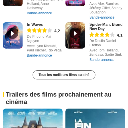
Holland, Anne
Avec Alex Ramires,
Hathaway
Jérémy Gillet, Shirley
Souagnon
Bande-annonce
Bande-annonce
In Waves
Spider-Man: Brand
New Day
4,2
4,1
De Phuong Mai
Nguyen
De Destin Daniel
Cretton
Avec Lyna Khoudri,
Paul Kircher, Rio Vega
Avec Tom Holland,
Zendaya, Sadie Sink
Bande-annonce
Bande-annonce
Tous les meilleurs films au ciné
Trailers des films prochainement au
cinéma