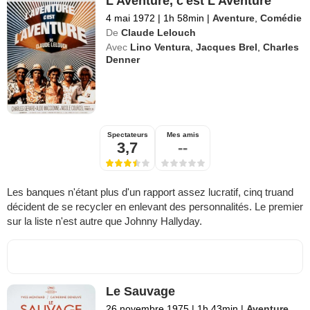
L'Aventure, c'est L'Aventure
4 mai 1972
|
1h 58min
|
Aventure
,
Comédie
De
Claude Lelouch
Avec
Lino Ventura
,
Jacques Brel
,
Charles
Denner
Spectateurs
Mes amis
3,7
--
Les banques n'étant plus d'un rapport assez lucratif, cinq truand
décident de se recycler en enlevant des personnalités. Le premier
sur la liste n'est autre que Johnny Hallyday.
Le Sauvage
26 novembre 1975
|
1h 43min
|
Aventure
,