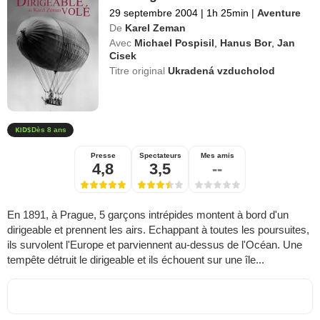
29 septembre 2004
|
1h 25min
|
Aventure
De
Karel Zeman
Avec
Michael Pospisil
,
Hanus Bor
,
Jan
Cisek
Titre original
Ukradená vzducholod
Dès 8 ans
Presse
Spectateurs
Mes amis
4,8
3,5
--
En 1891, à Prague, 5 garçons intrépides montent à bord d'un
dirigeable et prennent les airs. Echappant à toutes les poursuites,
ils survolent l'Europe et parviennent au-dessus de l'Océan. Une
tempête détruit le dirigeable et ils échouent sur une île...