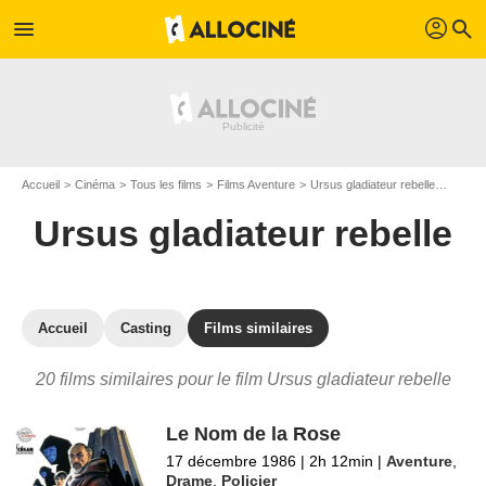
profil
menu
search
Accueil
Cinéma
Tous les films
Films Aventure
Ursus gladiateur rebelle
Les fil
Ursus gladiateur rebelle
Accueil
Casting
Films similaires
20 films similaires pour le film Ursus gladiateur rebelle
Le Nom de la Rose
17 décembre 1986
|
2h 12min
|
Aventure
,
Drame
,
Policier