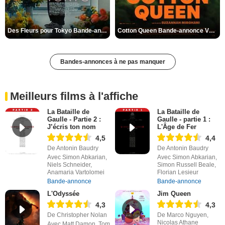
Des Fleurs pour Tokyo Bande-annonce VO STFR
Cotton Queen Bande-annonce VO STFR
Bandes-annonces à ne pas manquer
Meilleurs films à l'affiche
La Bataille de
La Bataille de
Gaulle - Partie 2 :
Gaulle - partie 1 :
J’écris ton nom
L'Âge de Fer
4,5
4,4
De Antonin Baudry
De Antonin Baudry
Avec Simon Abkarian,
Avec Simon Abkarian,
Niels Schneider,
Simon Russell Beale,
Anamaria Vartolomei
Florian Lesieur
Bande-annonce
Bande-annonce
L'Odyssée
Jim Queen
4,3
4,3
De Christopher Nolan
De Marco Nguyen,
Nicolas Athane
Avec Matt Damon, Tom