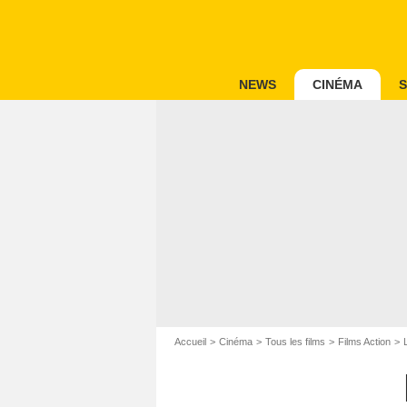
NEWS
CINÉMA
S
Accueil
Cinéma
Tous les films
Films Action