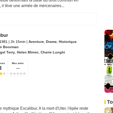
nstitue désormais la base du droit commun en
é, il lève une armée de mercenaires...
ibur
 1981
|
2h 15min
|
Aventure
,
Drame
,
Historique
n Boorman
gel Terry
,
Helen Mirren
,
Cherie Lunghi
eurs
Mes amis
8
--
To
 mythique Excalibur. A la mort d'Uter, l'épée reste