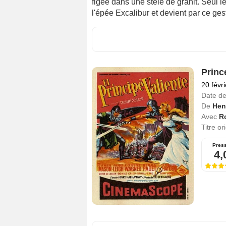
figée dans une stèle de granit. Seul le 
l'épée Excalibur et devient par ce gest
Prince
20 févr
Date de
De
Hen
Avec
R
Titre or
Pres
4,