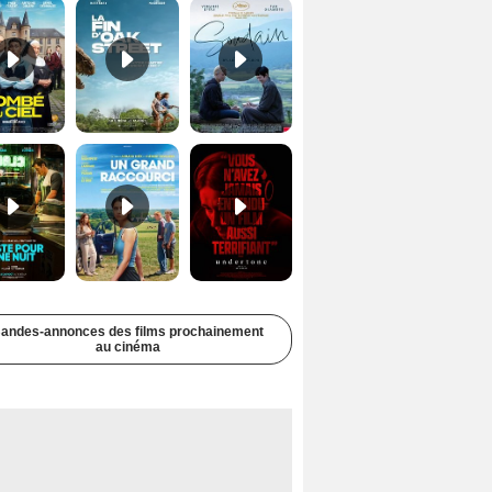
Juste pour une nuit Bande-annonce VO STFR
Un grand raccourci Bande-annonce VF
Undertone Bande-annonce VO STFR
andes-annonces des films prochainement
au cinéma