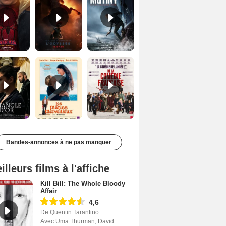
Le Triangle d'or Bande-annonce VF
Les Matins merveilleux Bande-annonce VF
De la Comédie-Française Teaser VF
Bandes-annonces à ne pas manquer
illeurs films à l'affiche
Kill Bill: The Whole Bloody
Affair
4,6
De Quentin Tarantino
Avec Uma Thurman, David