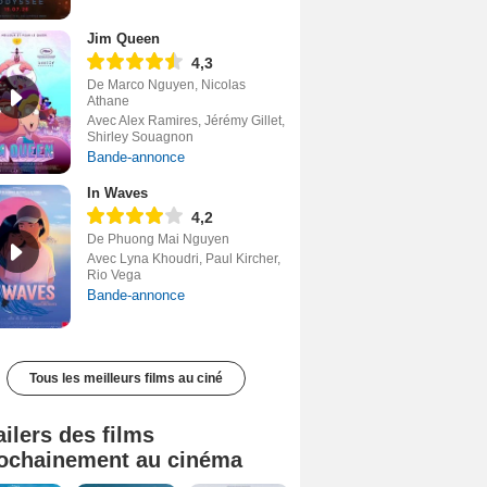
Jim Queen
4,3
De Marco Nguyen, Nicolas
Athane
Avec Alex Ramires, Jérémy Gillet,
Shirley Souagnon
Bande-annonce
In Waves
4,2
De Phuong Mai Nguyen
Avec Lyna Khoudri, Paul Kircher,
Rio Vega
Bande-annonce
Tous les meilleurs films au ciné
ailers des films
ochainement au cinéma
Tombé du ciel Bande-annonce VF
La fin d’Oak Street Bande-annonce VO STFR
Soudain Bande-annonce VF STFR