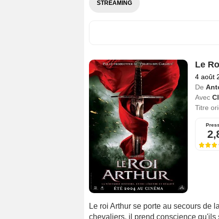
STREAMING
Le Ro
4 août 
De
Ant
Avec
C
Titre or
Pres
2,
Le roi Arthur se porte au secours de l
chevaliers, il prend conscience qu'il