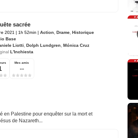
uête sacrée
re 2021
|
1h 52min
|
Action
,
Drame
,
Historique
lio Base
niele Liotti
,
Dolph Lundgren
,
Mónica Cruz
iginal
L'Inchiesta
eurs
Mes amis
1
--
é en Palestine pour enquêter sur la mort et
 Jésus de Nazareth...