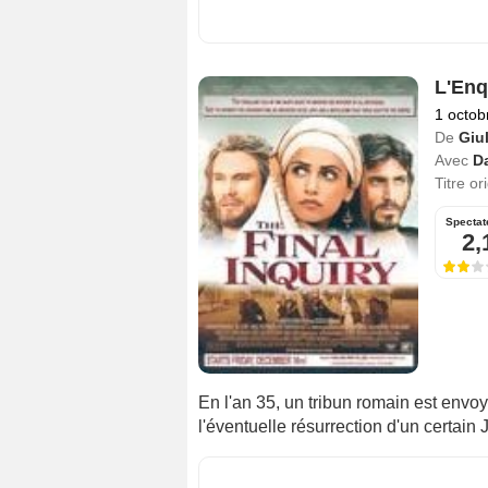
L'Enq
1 octob
De
Giu
Avec
Da
Titre or
Spectat
2,
En l'an 35, un tribun romain est envoy
l'éventuelle résurrection d'un certain