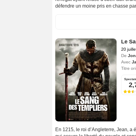
défendre un moine pris en chasse par 
Le Sa
20 juill
De
Jon
Avec
J
Titre or
Spectat
2,
En 1215, le roi d’Angleterre, Jean, a