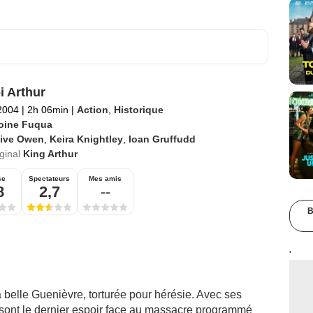
i Arthur
2004
|
2h 06min
|
Action
,
Historique
oine Fuqua
live Owen
,
Keira Knightley
,
Ioan Gruffudd
iginal
King Arthur
se
Spectateurs
Mes amis
8
2,7
--
B
'
a belle Guenièvre, torturée pour hérésie. Avec ses
s sont le dernier espoir face au massacre programmé