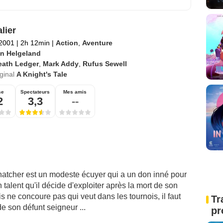
lier
 2001
|
2h 12min
|
Action
,
Aventure
an Helgeland
eath Ledger
,
Mark Addy
,
Rufus Sewell
iginal
A Knight's Tale
se
Spectateurs
Mes amis
2
3,3
--
hatcher est un modeste écuyer qui a un don inné pour
n talent qu'il décide d'exploiter après la mort de son
is ne concoure pas qui veut dans les tournois, il faut
Tr
 de son défunt seigneur ...
pr