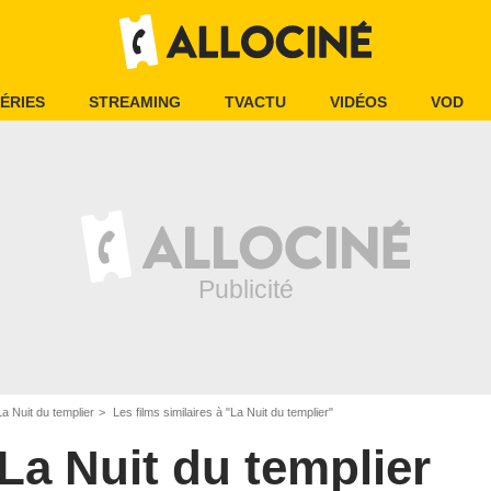
ÉRIES
STREAMING
TVACTU
VIDÉOS
VOD
La Nuit du templier
Les films similaires à "La Nuit du templier"
La Nuit du templier