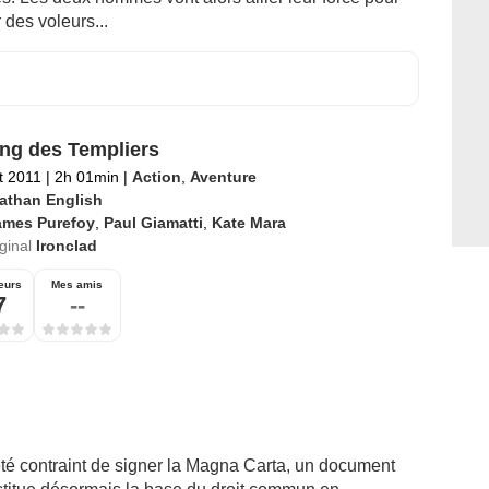
des voleurs...
ng des Templiers
et 2011
|
2h 01min
|
Action
,
Aventure
athan English
ames Purefoy
,
Paul Giamatti
,
Kate Mara
iginal
Ironclad
eurs
Mes amis
7
--
 été contraint de signer la Magna Carta, un document