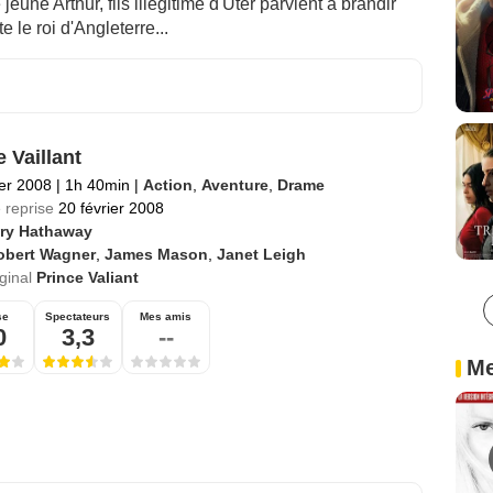
jeune Arthur, fils illégitime d'Uter parvient à brandir
e le roi d'Angleterre...
 Vaillant
ier 2008
|
1h 40min
|
Action
,
Aventure
,
Drame
 reprise
20 février 2008
ry Hathaway
obert Wagner
,
James Mason
,
Janet Leigh
iginal
Prince Valiant
se
Spectateurs
Mes amis
0
3,3
--
Me