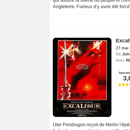
qui assure la liberté du peuple et co
Angleterre. Furieux d’y avoir été forc
Excal
27 mai
De
Joh
Avec
Ni
Spectat
3,
Uter Pendragon reçoit de Merlin l'épée