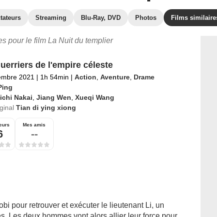
tateurs
Streaming
Blu-Ray, DVD
Photos
Films similaire
es pour le film La Nuit du templier
uerriers de l'empire céleste
embre 2021
|
1h 54min
|
Action
,
Aventure
,
Drame
Ping
ichi Nakai
,
Jiang Wen
,
Xueqi Wang
iginal
Tian di ying xiong
eurs
Mes amis
6
--
bi pour retrouver et exécuter le lieutenant Li, un
es. Les deux hommes vont alors allier leur force pour