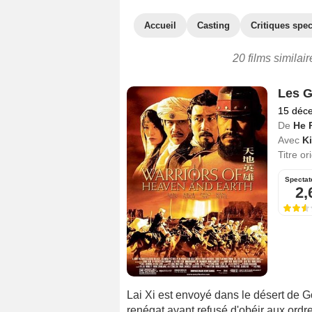
Accueil
Casting
Critiques spec
20 films similair
Les G
15 déc
De
He 
Avec
Ki
Titre or
Spectat
2,
Lai Xi est envoyé dans le désert de Go
renégat ayant refusé d'obéir aux ordr