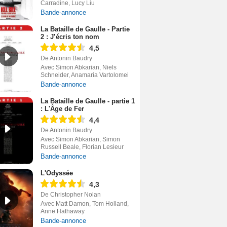
Carradine, Lucy Liu
Bande-annonce
La Bataille de Gaulle - Partie
2 : J’écris ton nom
4,5
De Antonin Baudry
Avec Simon Abkarian, Niels
Schneider, Anamaria Vartolomei
Bande-annonce
La Bataille de Gaulle - partie 1
: L'Âge de Fer
4,4
De Antonin Baudry
Avec Simon Abkarian, Simon
Russell Beale, Florian Lesieur
Bande-annonce
L'Odyssée
4,3
De Christopher Nolan
Avec Matt Damon, Tom Holland,
Anne Hathaway
Bande-annonce