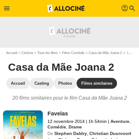
profil
menu
search
Accueil
Cinéma
Tous les films
Films Comédie
Casa da Mãe Joana 2
Les films similaires à "Casa da Mãe Joana 2"
Casa da Mãe Joana 2
Accueil
Casting
Photos
Films similaires
20 films similaires pour le film Casa da Mãe Joana 2
Favelas
12 novembre 2014
|
1h 54min
|
Aventure
,
Comédie
,
Drame
De
Stephen Daldry
,
Christian Duurvoort