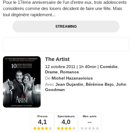
Pour le 17ème anniversaire de l’un d’entre eux, trois adolescents
considérés comme des losers décident de faire une fête. Mais
tout dégénère rapidement...
STREAMING
The Artist
12 octobre 2011
|
1h 40min
|
Comédie
,
Drame
,
Romance
De
Michel Hazanavicius
Avec
Jean Dujardin
,
Bérénice Bejo
,
John
Goodman
Presse
Spectateurs
Mes amis
4,1
4,0
--