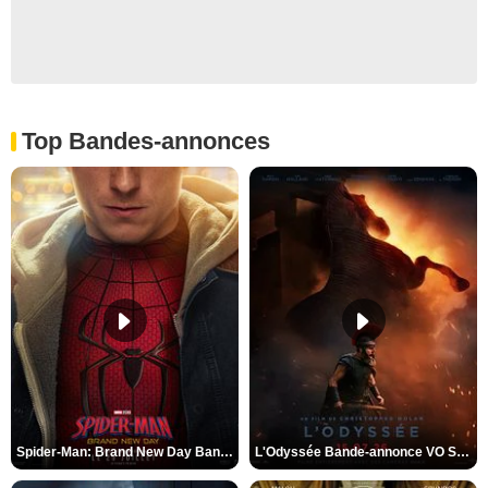
Top Bandes-annonces
Spider-Man: Brand New Day Bande-annonce VO STFR
L'Odyssée Bande-annonce VO STFR