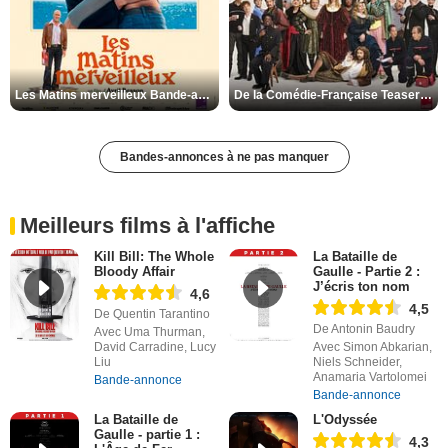
Les Matins merveilleux Bande-annonce VF
De la Comédie-Française Teaser VF
Bandes-annonces à ne pas manquer
Meilleurs films à l'affiche
Kill Bill: The Whole
La Bataille de
Bloody Affair
Gaulle - Partie 2 :
J’écris ton nom
4,6
4,5
De Quentin Tarantino
De Antonin Baudry
Avec Uma Thurman,
David Carradine, Lucy
Avec Simon Abkarian,
Liu
Niels Schneider,
Anamaria Vartolomei
Bande-annonce
Bande-annonce
La Bataille de
L'Odyssée
Gaulle - partie 1 :
4,3