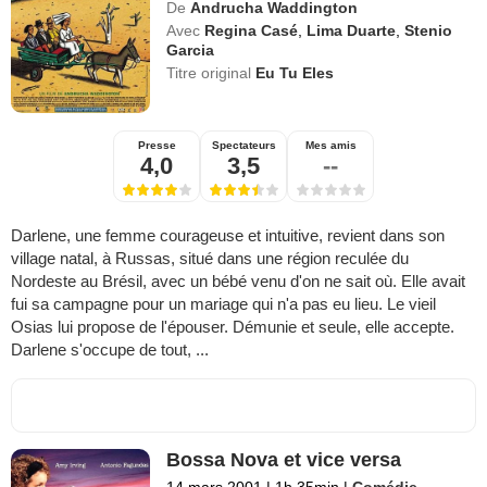
De
Andrucha Waddington
Avec
Regina Casé
,
Lima Duarte
,
Stenio
Garcia
Titre original
Eu Tu Eles
Presse
Spectateurs
Mes amis
4,0
3,5
--
Darlene, une femme courageuse et intuitive, revient dans son
village natal, à Russas, situé dans une région reculée du
Nordeste au Brésil, avec un bébé venu d'on ne sait où. Elle avait
fui sa campagne pour un mariage qui n'a pas eu lieu. Le vieil
Osias lui propose de l'épouser. Démunie et seule, elle accepte.
Darlene s'occupe de tout, ...
Bossa Nova et vice versa
14 mars 2001
|
1h 35min
|
Comédie