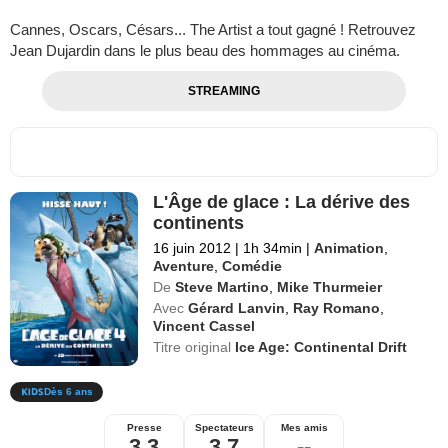
Cannes, Oscars, Césars... The Artist a tout gagné ! Retrouvez
Jean Dujardin dans le plus beau des hommages au cinéma.
STREAMING
L'Âge de glace : La dérive des
continents
16 juin 2012
|
1h 34min
|
Animation
,
Aventure
,
Comédie
De
Steve Martino
,
Mike Thurmeier
Avec
Gérard Lanvin
,
Ray Romano
,
Vincent Cassel
Titre original
Ice Age: Continental Drift
Dès 6 ans
Presse
Spectateurs
Mes amis
3,3
3,7
--