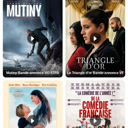
Mutiny Bande-annonce VO STFR
Le Triangle d'or Bande-annonce VF