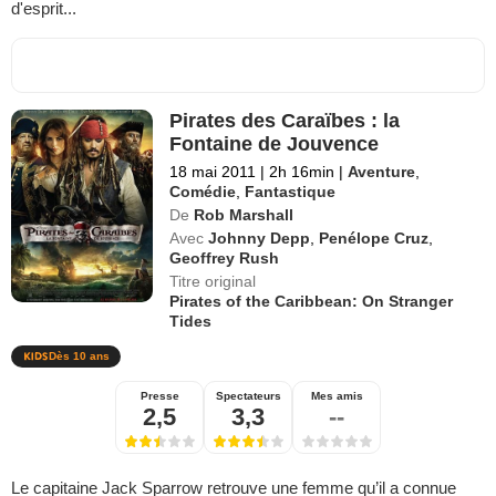
d'esprit...
Pirates des Caraïbes : la
Fontaine de Jouvence
18 mai 2011
|
2h 16min
|
Aventure
,
Comédie
,
Fantastique
De
Rob Marshall
Avec
Johnny Depp
,
Penélope Cruz
,
Geoffrey Rush
Titre original
Pirates of the Caribbean: On Stranger
Tides
Dès 10 ans
Presse
Spectateurs
Mes amis
2,5
3,3
--
Le capitaine Jack Sparrow retrouve une femme qu’il a connue