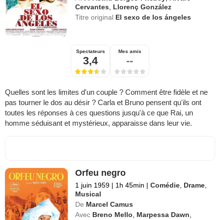
Cervantes
,
Llorenç González
Titre original
El sexo de los ángeles
Spectateurs
Mes amis
3,4
--
Quelles sont les limites d'un couple ? Comment être fidèle et ne
pas tourner le dos au désir ? Carla et Bruno pensent qu'ils ont
toutes les réponses à ces questions jusqu'à ce que Rai, un
homme séduisant et mystérieux, apparaisse dans leur vie.
Orfeu negro
1 juin 1959
|
1h 45min
|
Comédie
,
Drame
,
Musical
De
Marcel Camus
Avec
Breno Mello
,
Marpessa Dawn
,