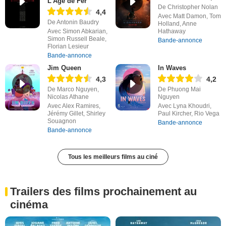
L'Âge de Fer
De Christopher Nolan
4,4
Avec Matt Damon, Tom
De Antonin Baudry
Holland, Anne
Avec Simon Abkarian,
Hathaway
Simon Russell Beale,
Bande-annonce
Florian Lesieur
Bande-annonce
Jim Queen
In Waves
4,3
4,2
De Marco Nguyen,
De Phuong Mai
Nicolas Athane
Nguyen
Avec Alex Ramires,
Avec Lyna Khoudri,
Jérémy Gillet, Shirley
Paul Kircher, Rio Vega
Souagnon
Bande-annonce
Bande-annonce
Tous les meilleurs films au ciné
Trailers des films prochainement au
cinéma