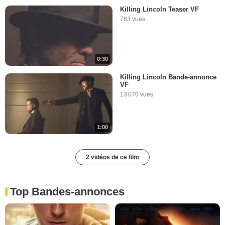
Killing Lincoln Teaser VF
763 vues
0:30
Killing Lincoln Bande-annonce
VF
13 070 vues
1:00
2 vidéos de ce film
Top Bandes-annonces