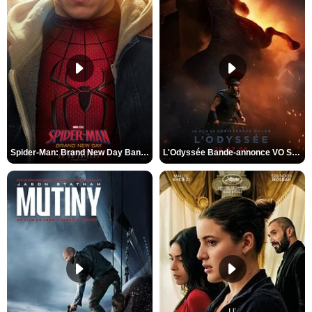
Spider-Man: Brand New Day Bande-annonce VO STFR
L'Odyssée Bande-annonce VO STFR