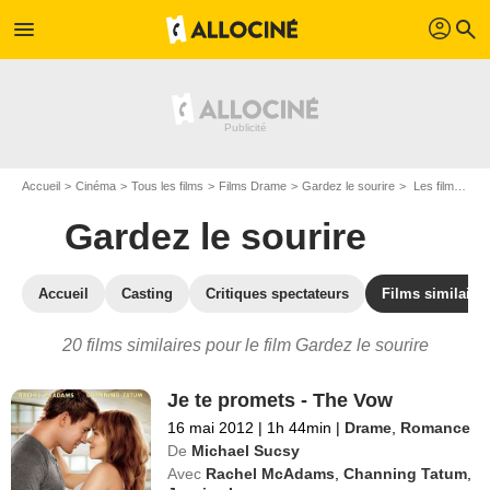
profil
menu
search
Accueil
Cinéma
Tous les films
Films Drame
Gardez le sourire
Les films similaires à "Gardez le sourire"
Gardez le sourire
Accueil
Casting
Critiques spectateurs
Films similaire
20 films similaires pour le film Gardez le sourire
Je te promets - The Vow
16 mai 2012
|
1h 44min
|
Drame
,
Romance
De
Michael Sucsy
Avec
Rachel McAdams
,
Channing Tatum
,