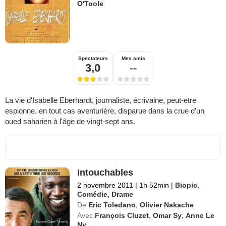
O'Toole
Spectateurs
Mes amis
3,0
--
La vie d'Isabelle Eberhardt, journaliste, écrivaine, peut-etre
espionne, en tout cas aventurière, disparue dans la crue d'un
oued saharien à l'âge de vingt-sept ans.
Intouchables
2 novembre 2011
|
1h 52min
|
Biopic
,
Comédie
,
Drame
De
Eric Toledano
,
Olivier Nakache
Avec
François Cluzet
,
Omar Sy
,
Anne Le
Ny