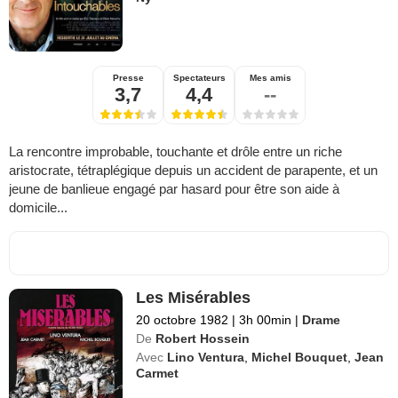
Presse
Spectateurs
Mes amis
3,7
4,4
--
La rencontre improbable, touchante et drôle entre un riche
aristocrate, tétraplégique depuis un accident de parapente, et un
jeune de banlieue engagé par hasard pour être son aide à
domicile...
Les Misérables
20 octobre 1982
|
3h 00min
|
Drame
De
Robert Hossein
Avec
Lino Ventura
,
Michel Bouquet
,
Jean
Carmet