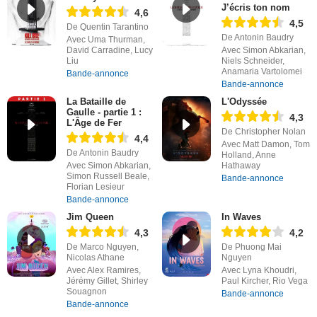
J’écris ton nom
4,6
4,5
De Quentin Tarantino
De Antonin Baudry
Avec Uma Thurman,
David Carradine, Lucy
Avec Simon Abkarian,
Liu
Niels Schneider,
Anamaria Vartolomei
Bande-annonce
Bande-annonce
La Bataille de
L'Odyssée
Gaulle - partie 1 :
4,3
L'Âge de Fer
De Christopher Nolan
4,4
Avec Matt Damon, Tom
De Antonin Baudry
Holland, Anne
Avec Simon Abkarian,
Hathaway
Simon Russell Beale,
Bande-annonce
Florian Lesieur
Bande-annonce
Jim Queen
In Waves
4,3
4,2
De Marco Nguyen,
De Phuong Mai
Nicolas Athane
Nguyen
Avec Alex Ramires,
Avec Lyna Khoudri,
Jérémy Gillet, Shirley
Paul Kircher, Rio Vega
Souagnon
Bande-annonce
Bande-annonce