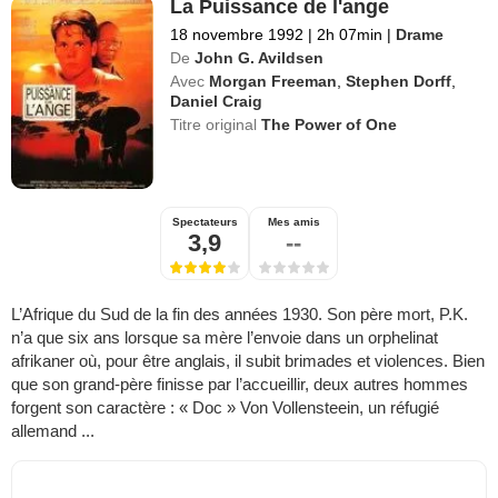
La Puissance de l'ange
18 novembre 1992
|
2h 07min
|
Drame
De
John G. Avildsen
Avec
Morgan Freeman
,
Stephen Dorff
,
Daniel Craig
Titre original
The Power of One
Spectateurs
Mes amis
3,9
--
L’Afrique du Sud de la fin des années 1930. Son père mort, P.K.
n’a que six ans lorsque sa mère l’envoie dans un orphelinat
afrikaner où, pour être anglais, il subit brimades et violences. Bien
que son grand-père finisse par l’accueillir, deux autres hommes
forgent son caractère : « Doc » Von Vollensteein, un réfugié
allemand ...