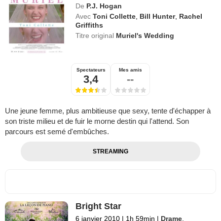
De
P.J. Hogan
Avec
Toni Collette
,
Bill Hunter
,
Rachel
Griffiths
Titre original
Muriel's Wedding
Spectateurs
Mes amis
3,4
--
Une jeune femme, plus ambitieuse que sexy, tente d'échapper à
son triste milieu et de fuir le morne destin qui l'attend. Son
parcours est semé d'embûches.
STREAMING
Bright Star
6 janvier 2010
|
1h 59min
|
Drame
,