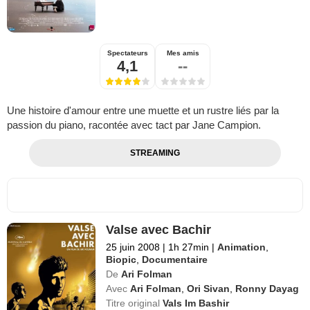
Spectateurs
Mes amis
4,1
--
Une histoire d'amour entre une muette et un rustre liés par la
passion du piano, racontée avec tact par Jane Campion.
STREAMING
Valse avec Bachir
25 juin 2008
|
1h 27min
|
Animation
,
Biopic
,
Documentaire
De
Ari Folman
Avec
Ari Folman
,
Ori Sivan
,
Ronny Dayag
Titre original
Vals Im Bashir