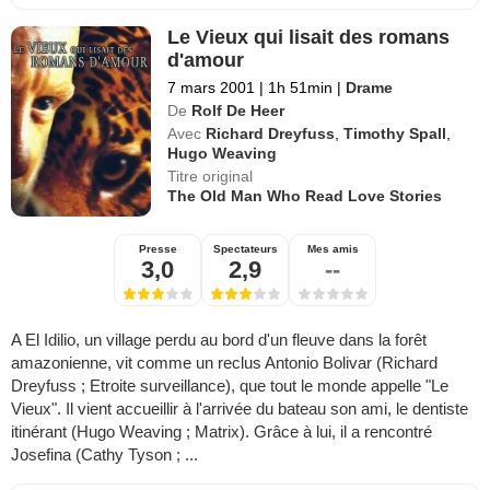
Le Vieux qui lisait des romans
d'amour
7 mars 2001
|
1h 51min
|
Drame
De
Rolf De Heer
Avec
Richard Dreyfuss
,
Timothy Spall
,
Hugo Weaving
Titre original
The Old Man Who Read Love Stories
Presse
Spectateurs
Mes amis
3,0
2,9
--
A El Idilio, un village perdu au bord d'un fleuve dans la forêt
amazonienne, vit comme un reclus Antonio Bolivar (Richard
Dreyfuss ; Etroite surveillance), que tout le monde appelle "Le
Vieux". Il vient accueillir à l'arrivée du bateau son ami, le dentiste
itinérant (Hugo Weaving ; Matrix). Grâce à lui, il a rencontré
Josefina (Cathy Tyson ; ...