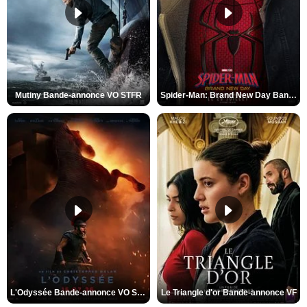
Mutiny Bande-annonce VO STFR
Spider-Man: Brand New Day Bande-annonce VO STFR
L'Odyssée Bande-annonce VO STFR
Le Triangle d'or Bande-annonce VF