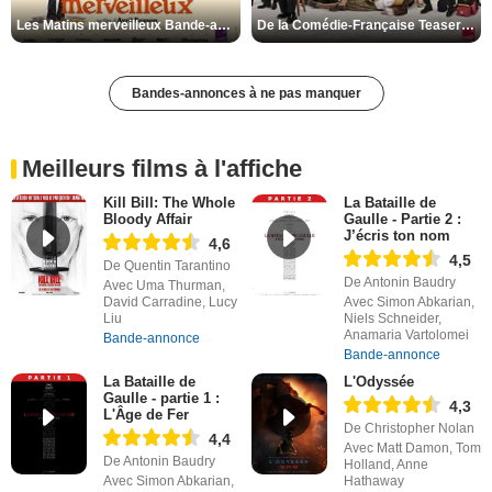
Les Matins merveilleux Bande-annonce VF
De la Comédie-Française Teaser VF
Bandes-annonces à ne pas manquer
Meilleurs films à l'affiche
Kill Bill: The Whole
La Bataille de
Bloody Affair
Gaulle - Partie 2 :
J’écris ton nom
4,6
4,5
De Quentin Tarantino
De Antonin Baudry
Avec Uma Thurman,
David Carradine, Lucy
Avec Simon Abkarian,
Liu
Niels Schneider,
Anamaria Vartolomei
Bande-annonce
Bande-annonce
La Bataille de
L'Odyssée
Gaulle - partie 1 :
4,3
L'Âge de Fer
De Christopher Nolan
4,4
Avec Matt Damon, Tom
De Antonin Baudry
Holland, Anne
Avec Simon Abkarian,
Hathaway