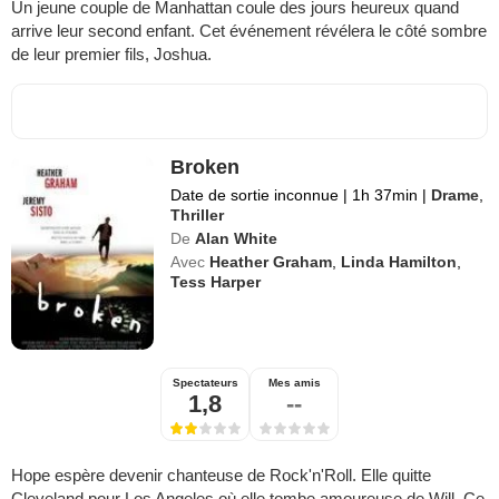
Un jeune couple de Manhattan coule des jours heureux quand
arrive leur second enfant. Cet événement révélera le côté sombre
de leur premier fils, Joshua.
Broken
Date de sortie inconnue
|
1h 37min
|
Drame
,
Thriller
De
Alan White
Avec
Heather Graham
,
Linda Hamilton
,
Tess Harper
Spectateurs
Mes amis
1,8
--
Hope espère devenir chanteuse de Rock'n'Roll. Elle quitte
Cleveland pour Los Angeles où elle tombe amoureuse de Will. Ce