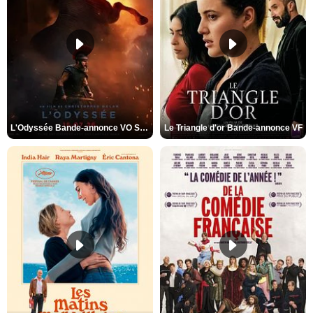
L'Odyssée Bande-annonce VO STFR
Le Triangle d'or Bande-annonce VF