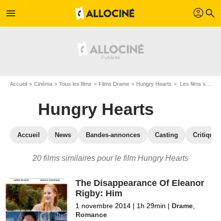
profil
menu
search
Accueil
Cinéma
Tous les films
Films Drame
Hungry Hearts
Les films similaires à "Hungry Hearts"
Hungry Hearts
Accueil
News
Bandes-annonces
Casting
Critiques
20 films similaires pour le film Hungry Hearts
The Disappearance Of Eleanor
Rigby: Him
1 novembre 2014
|
1h 29min
|
Drame
,
Romance