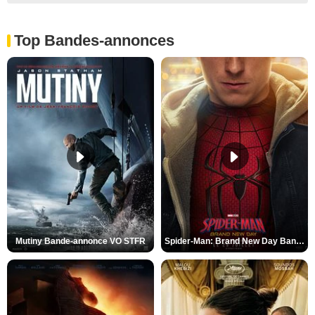
Top Bandes-annonces
Mutiny Bande-annonce VO STFR
Spider-Man: Brand New Day Bande-annonce VO STFR