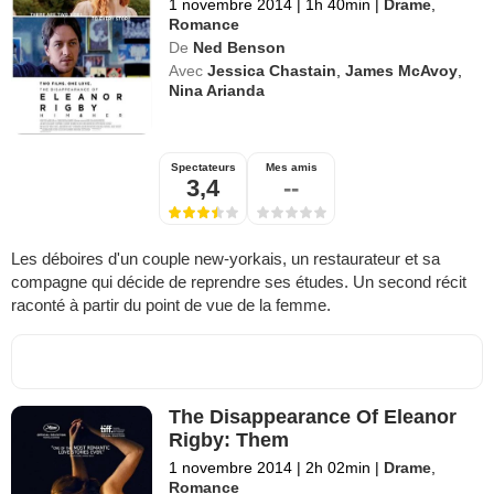
1 novembre 2014
|
1h 40min
|
Drame
,
Romance
De
Ned Benson
Avec
Jessica Chastain
,
James McAvoy
,
Nina Arianda
Spectateurs
Mes amis
3,4
--
Les déboires d'un couple new-yorkais, un restaurateur et sa
compagne qui décide de reprendre ses études. Un second récit
raconté à partir du point de vue de la femme.
The Disappearance Of Eleanor
Rigby: Them
1 novembre 2014
|
2h 02min
|
Drame
,
Romance