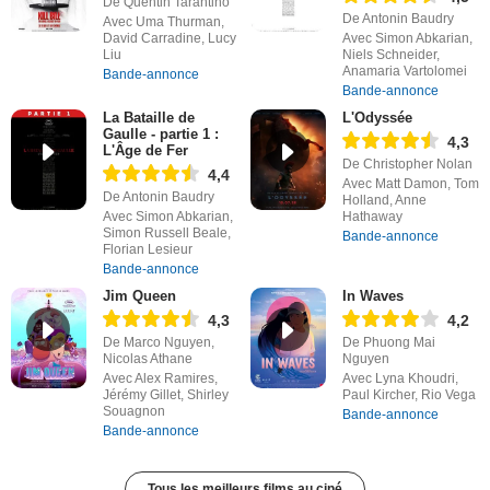
De Quentin Tarantino
De Antonin Baudry
Avec Uma Thurman,
David Carradine, Lucy
Avec Simon Abkarian,
Liu
Niels Schneider,
Anamaria Vartolomei
Bande-annonce
Bande-annonce
La Bataille de
L'Odyssée
Gaulle - partie 1 :
4,3
L'Âge de Fer
De Christopher Nolan
4,4
Avec Matt Damon, Tom
De Antonin Baudry
Holland, Anne
Avec Simon Abkarian,
Hathaway
Simon Russell Beale,
Bande-annonce
Florian Lesieur
Bande-annonce
Jim Queen
In Waves
4,3
4,2
De Marco Nguyen,
De Phuong Mai
Nicolas Athane
Nguyen
Avec Alex Ramires,
Avec Lyna Khoudri,
Jérémy Gillet, Shirley
Paul Kircher, Rio Vega
Souagnon
Bande-annonce
Bande-annonce
Tous les meilleurs films au ciné