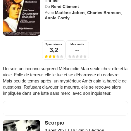
Thriller
De
René Clément
Avec
Marlène Jobert
,
Charles Bronson
,
Annie Cordy
Spectateurs
Mes amis
3,2
--
Un soir, un inconnu surprend Mélancolie Mau seule chez elle et la
viole. Folle de terreur, elle le tue et se débarrasse du cadavre.
Mais peu de temps après, un mystérieux Américain la harcèle de
questions. Refusant d'avouer le meurtre, elle se retrouve alors
impliquée dans une lutte sans merci avec son inquisiteur.
Scorpio
8 août 2021
|
1h 54min
|
Action
,