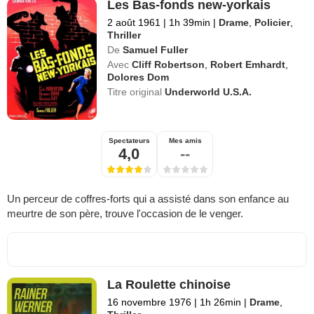
Les Bas-fonds new-yorkais
2 août 1961
|
1h 39min
|
Drame
,
Policier
,
Thriller
De
Samuel Fuller
Avec
Cliff Robertson
,
Robert Emhardt
,
Dolores Dom
Titre original
Underworld U.S.A.
Spectateurs
Mes amis
4,0
--
Un perceur de coffres-forts qui a assisté dans son enfance au
meurtre de son père, trouve l'occasion de le venger.
La Roulette chinoise
16 novembre 1976
|
1h 26min
|
Drame
,