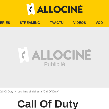
ÉRIES
STREAMING
TVACTU
VIDÉOS
VOD
Call Of Duty
Les films similaires à "Call Of Duty"
Call Of Duty