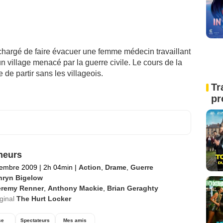
hargé de faire évacuer une femme médecin travaillant
n village menacé par la guerre civile. Le cours de la
 de partir sans les villageois.
Tr
pr
neurs
tembre 2009
|
2h 04min
|
Action
,
Drame
,
Guerre
hryn Bigelow
eremy Renner
,
Anthony Mackie
,
Brian Geraghty
iginal
The Hurt Locker
se
Spectateurs
Mes amis