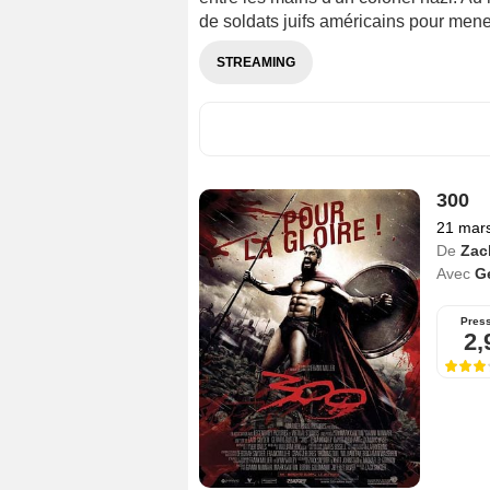
de soldats juifs américains pour mener
STREAMING
300
21 mar
De
Zac
Avec
Ge
Pres
2,