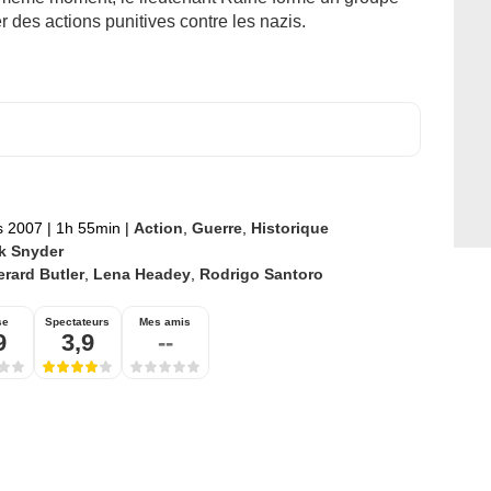
 des actions punitives contre les nazis.
s 2007
|
1h 55min
|
Action
,
Guerre
,
Historique
k Snyder
rard Butler
,
Lena Headey
,
Rodrigo Santoro
se
Spectateurs
Mes amis
9
3,9
--