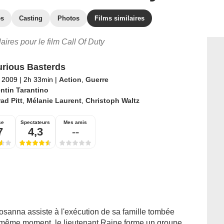
es
Casting
Photos
Films similaires
laires pour le film Call Of Duty
urious Basterds
 2009
|
2h 33min
|
Action
,
Guerre
ntin Tarantino
ad Pitt
,
Mélanie Laurent
,
Christoph Waltz
se
Spectateurs
Mes amis
7
4,3
--
sanna assiste à l'exécution de sa famille tombée
u même moment, le lieutenant Raine forme un groupe