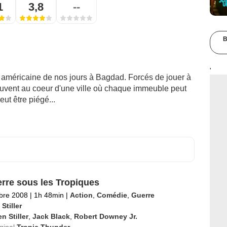
1
3,8
--
B
'
 américaine de nos jours à Bagdad. Forcés de jouer à
rouvent au coeur d'une ville où chaque immeuble peut
ut être piégé...
rre sous les Tropiques
bre 2008
|
1h 48min
|
Action
,
Comédie
,
Guerre
Stiller
n Stiller
,
Jack Black
,
Robert Downey Jr.