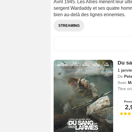
Avril 1945. Les Alliés mènent leur ul
sergent Wardaddy et ses quatre homm
bien au-delà des lignes ennemies.
STREAMING
Du sa
1 janvi
De
Pet
Avec
M
Titre or
Pres
2,