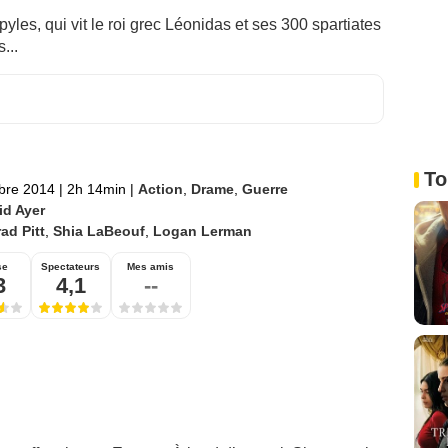
yles, qui vit le roi grec Léonidas et ses 300 spartiates
...
To
bre 2014
|
2h 14min
|
Action
,
Drame
,
Guerre
id Ayer
ad Pitt
,
Shia LaBeouf
,
Logan Lerman
se
Spectateurs
Mes amis
3
4,1
--