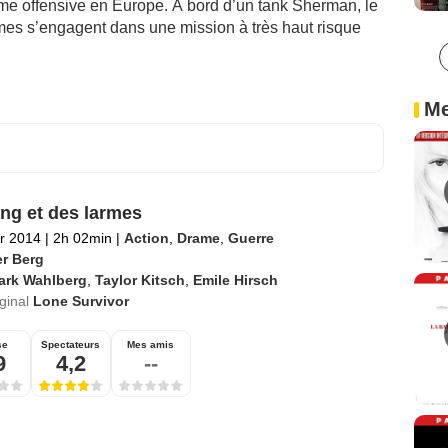
time offensive en Europe. À bord d’un tank Sherman, le
es s’engagent dans une mission à très haut risque
Me
ng et des larmes
er 2014
|
2h 02min
|
Action
,
Drame
,
Guerre
er Berg
ark Wahlberg
,
Taylor Kitsch
,
Emile Hirsch
iginal
Lone Survivor
se
Spectateurs
Mes amis
9
4,2
--