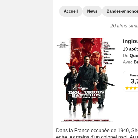
Accueil
News
Bandes-annonc
20 films simi
Inglo
19 août
De
Que
Avec
Br
Pres
3,
Dans la France occupée de 1940, Sho
entre les mains d'un colonel nazi. A