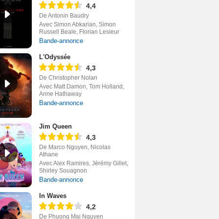
4,4
De Antonin Baudry
Avec Simon Abkarian, Simon
Russell Beale, Florian Lesieur
Bande-annonce
L'Odyssée
4,3
De Christopher Nolan
Avec Matt Damon, Tom Holland,
Anne Hathaway
Bande-annonce
Jim Queen
4,3
De Marco Nguyen, Nicolas
Athane
Avec Alex Ramires, Jérémy Gillet,
Shirley Souagnon
Bande-annonce
In Waves
4,2
De Phuong Mai Nguyen