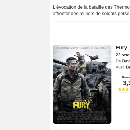
L'évocation de la bataille des Thermop
affronter des milliers de soldats perses
Fury
22 octo
De
Dav
Avec
Br
Pres
3,