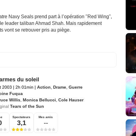
re Navy Seals prend part à l’opération "Red Wing",
er le leader taliban Ahmad Shah. Mais rapidement
ts vont se retrouver pris au piège.
armes du soleil
et 2003
|
2h 01min
|
Action
,
Drame
,
Guerre
oine Fuqua
uce Willis
,
Monica Bellucci
,
Cole Hauser
iginal
Tears of the Sun
se
Spectateurs
Mes amis
0
3,1
--