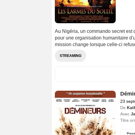
Au Nigéria, un commando secret est c
pour une organisation humanitaire d'u
mission change lorsque celle-ci refuse
STREAMING
Démi
23 sep
De
Kat
Avec
J
Titre or
Pres