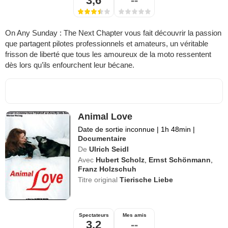
3,6
--
On Any Sunday : The Next Chapter vous fait découvrir la passion
que partagent pilotes professionnels et amateurs, un véritable
frisson de liberté que tous les amoureux de la moto ressentent
dès lors qu’ils enfourchent leur bécane.
Animal Love
Date de sortie inconnue
|
1h 48min
|
Documentaire
De
Ulrich Seidl
Avec
Hubert Scholz
,
Ernst Schönmann
,
Franz Holzschuh
Titre original
Tierische Liebe
Spectateurs
Mes amis
3,2
--