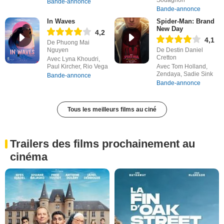
Souagnon
Bande-annonce
Bande-annonce
In Waves
Spider-Man: Brand
New Day
4,2
4,1
De Phuong Mai
Nguyen
De Destin Daniel
Cretton
Avec Lyna Khoudri,
Paul Kircher, Rio Vega
Avec Tom Holland,
Zendaya, Sadie Sink
Bande-annonce
Bande-annonce
Tous les meilleurs films au ciné
Trailers des films prochainement au
cinéma