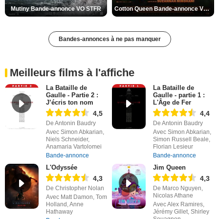
Mutiny Bande-annonce VO STFR
Cotton Queen Bande-annonce VO STFR
Bandes-annonces à ne pas manquer
Meilleurs films à l'affiche
La Bataille de
La Bataille de
Gaulle - Partie 2 :
Gaulle - partie 1 :
J’écris ton nom
L'Âge de Fer
4,5
4,4
De Antonin Baudry
De Antonin Baudry
Avec Simon Abkarian,
Avec Simon Abkarian,
Niels Schneider,
Simon Russell Beale,
Anamaria Vartolomei
Florian Lesieur
Bande-annonce
Bande-annonce
L'Odyssée
Jim Queen
4,3
4,3
De Christopher Nolan
De Marco Nguyen,
Nicolas Athane
Avec Matt Damon, Tom
Holland, Anne
Avec Alex Ramires,
Hathaway
Jérémy Gillet, Shirley