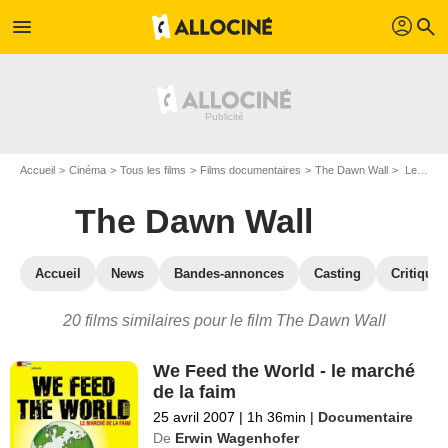
profil
menu
search
Accueil
Cinéma
Tous les films
Films documentaires
The Dawn Wall
Les films similaires à "The Dawn Wall"
The Dawn Wall
Accueil
News
Bandes-annonces
Casting
Critiques
20 films similaires pour le film The Dawn Wall
We Feed the World - le marché
de la faim
25 avril 2007
|
1h 36min
|
Documentaire
De
Erwin Wagenhofer