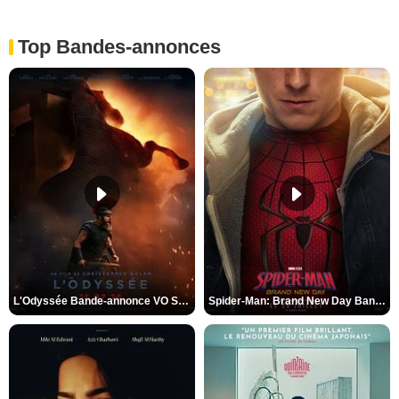
Top Bandes-annonces
L'Odyssée Bande-annonce VO STFR
Spider-Man: Brand New Day Bande-annonce VO STFR