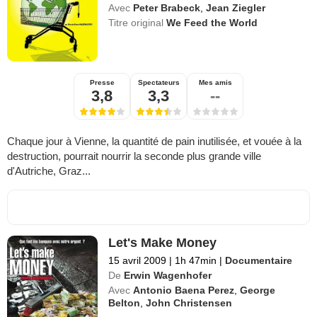
Avec
Peter Brabeck
,
Jean Ziegler
Titre original
We Feed the World
Presse
Spectateurs
Mes amis
3,8
3,3
--
Chaque jour à Vienne, la quantité de pain inutilisée, et vouée à la
destruction, pourrait nourrir la seconde plus grande ville
d'Autriche, Graz...
Let's Make Money
15 avril 2009
|
1h 47min
|
Documentaire
De
Erwin Wagenhofer
Avec
Antonio Baena Perez
,
George
Belton
,
John Christensen