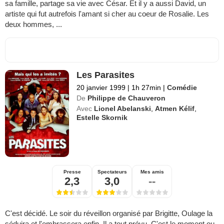
sa famille, partage sa vie avec César. Et il y a aussi David, un
artiste qui fut autrefois l'amant si cher au coeur de Rosalie. Les
deux hommes, ...
Les Parasites
20 janvier 1999
|
1h 27min
|
Comédie
De
Philippe de Chauveron
Avec
Lionel Abelanski
,
Atmen Kélif
,
Estelle Skornik
Presse
Spectateurs
Mes amis
2,3
3,0
--
C'est décidé. Le soir du réveillon organisé par Brigitte, Oulage la
séduira et l'embrassera enfin. Il a tout prévu. C'est le moment ou