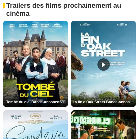
Trailers des films prochainement au
cinéma
Tombé du ciel Bande-annonce VF
La fin d’Oak Street Bande-annonce VO STFR