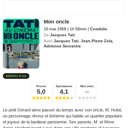
Mon oncle
10 mai 1958
|
1h 56min
|
Comédie
De
Jacques Tati
Avec
Jacques Tati
,
Jean-Pierre Zola
,
Adrienne Servantie
Dès 8 ans
Presse
Spectateurs
Mes amis
5,0
4,1
--
Le petit Gérard aime passer du temps avec son oncle, M. Hulot,
un personnage rêveur et bohème qui habite un quartier populaire
et joyeux de la banlieue parisienne. Ses parents, M. et Mme
Arpel, résident quant à eux dans une villa moderne et luxueuse,