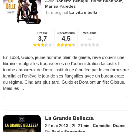
Avec
Roberto Benigni
,
Horst Buchholz
,
Marisa Paredes
Titre original
La vita e bella
Presse
Spectateurs
Mes amis
3,7
4,5
--
En 1938, Guido, jeune homme plein de gaieté, rêve d'ouvrir une
librairie, malgré les tracasseries de l'administration fasciste. Il
tombe amoureux de Dora, institutrice étouffée par le conformisme
familial et l'enlève le jour de ses fiançailles avec un bureaucrate
du régime. Cinq ans plus tard, Guido et Dora ont un fils: Giosue.
Mais les ...
La Grande Bellezza
22 mai 2013
|
2h 21min
|
Comédie
,
Drame
De
Paolo Sorrentino