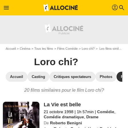
profil
menu
search
Accueil
Cinéma
Tous les films
Films Comédie
Loro chi?
Les films similaires à "Loro chi?"
Loro chi?
Accueil
Casting
Critiques spectateurs
Photos
Film
20 films similaires pour le film Loro chi?
La Vie est belle
21 octobre 1998
|
1h 57min
|
Comédie
,
Comédie dramatique
,
Drame
De
Roberto Benigni