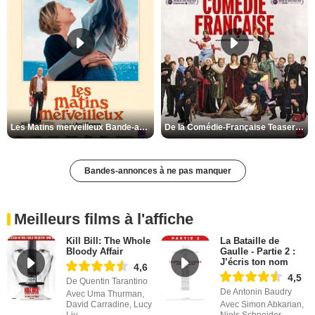
Les Matins merveilleux Bande-annonce VF
De la Comédie-Française Teaser VF
Bandes-annonces à ne pas manquer
Meilleurs films à l'affiche
Kill Bill: The Whole
La Bataille de
Bloody Affair
Gaulle - Partie 2 :
J’écris ton nom
4,6
4,5
De Quentin Tarantino
De Antonin Baudry
Avec Uma Thurman,
David Carradine, Lucy
Avec Simon Abkarian,