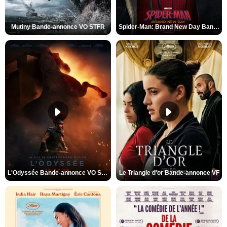
Mutiny Bande-annonce VO STFR
Spider-Man: Brand New Day Bande-annonce VO STFR
L'Odyssée Bande-annonce VO STFR
Le Triangle d'or Bande-annonce VF