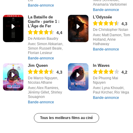
Liu
Niels Schneider,
Anamaria Vartolomei
Bande-annonce
Bande-annonce
La Bataille de
L'Odyssée
Gaulle - partie 1 :
4,3
L'Âge de Fer
De Christopher Nolan
4,4
Avec Matt Damon, Tom
De Antonin Baudry
Holland, Anne
Avec Simon Abkarian,
Hathaway
Simon Russell Beale,
Bande-annonce
Florian Lesieur
Bande-annonce
Jim Queen
In Waves
4,3
4,2
De Marco Nguyen,
De Phuong Mai
Nicolas Athane
Nguyen
Avec Alex Ramires,
Avec Lyna Khoudri,
Jérémy Gillet, Shirley
Paul Kircher, Rio Vega
Souagnon
Bande-annonce
Bande-annonce
Tous les meilleurs films au ciné