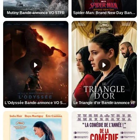
Mutiny Bande-annonce VO STFR
Spider-Man: Brand New Day Bande-annonce VO STFR
L'Odyssée Bande-annonce VO STFR
Le Triangle d'or Bande-annonce VF