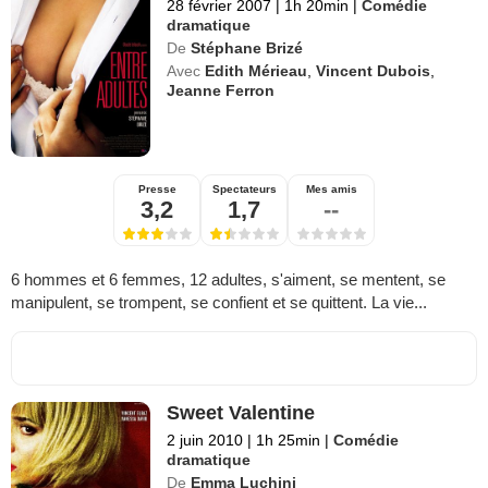
28 février 2007
|
1h 20min
|
Comédie
dramatique
De
Stéphane Brizé
Avec
Edith Mérieau
,
Vincent Dubois
,
Jeanne Ferron
Presse
Spectateurs
Mes amis
3,2
1,7
--
6 hommes et 6 femmes, 12 adultes, s'aiment, se mentent, se
manipulent, se trompent, se confient et se quittent. La vie...
Sweet Valentine
2 juin 2010
|
1h 25min
|
Comédie
dramatique
De
Emma Luchini