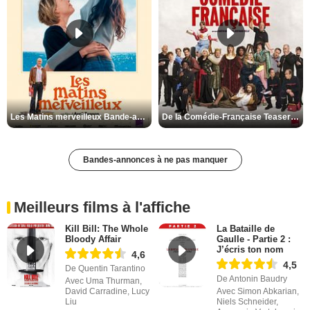
Les Matins merveilleux Bande-annonce VF
De la Comédie-Française Teaser VF
Bandes-annonces à ne pas manquer
Meilleurs films à l'affiche
Kill Bill: The Whole
La Bataille de
Bloody Affair
Gaulle - Partie 2 :
J’écris ton nom
4,6
4,5
De Quentin Tarantino
De Antonin Baudry
Avec Uma Thurman,
David Carradine, Lucy
Avec Simon Abkarian,
Liu
Niels Schneider,