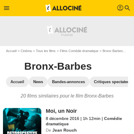
profil
menu
search
Accueil
Cinéma
Tous les films
Films Comédie dramatique
Bronx-Barbes
Les 
Bronx-Barbes
Accueil
News
Bandes-annonces
Critiques spectateurs
20 films similaires pour le film Bronx-Barbes
Moi, un Noir
8 décembre 2016
|
1h 12min
|
Comédie
dramatique
De
Jean Rouch