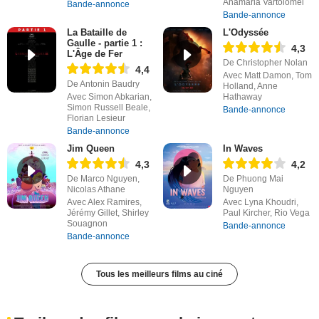
Anamaria Vartolomei
Bande-annonce
Bande-annonce
La Bataille de
L'Odyssée
Gaulle - partie 1 :
4,3
L'Âge de Fer
De Christopher Nolan
4,4
Avec Matt Damon, Tom
De Antonin Baudry
Holland, Anne
Avec Simon Abkarian,
Hathaway
Simon Russell Beale,
Bande-annonce
Florian Lesieur
Bande-annonce
Jim Queen
In Waves
4,3
4,2
De Marco Nguyen,
De Phuong Mai
Nicolas Athane
Nguyen
Avec Alex Ramires,
Avec Lyna Khoudri,
Jérémy Gillet, Shirley
Paul Kircher, Rio Vega
Souagnon
Bande-annonce
Bande-annonce
Tous les meilleurs films au ciné