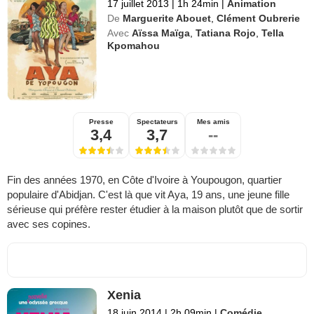
17 juillet 2013
|
1h 24min
|
Animation
De
Marguerite Abouet
,
Clément Oubrerie
Avec
Aïssa Maïga
,
Tatiana Rojo
,
Tella
Kpomahou
Presse
Spectateurs
Mes amis
3,4
3,7
--
Fin des années 1970, en Côte d'Ivoire à Youpougon, quartier
populaire d'Abidjan. C'est là que vit Aya, 19 ans, une jeune fille
sérieuse qui préfère rester étudier à la maison plutôt que de sortir
avec ses copines.
Xenia
18 juin 2014
|
2h 09min
|
Comédie