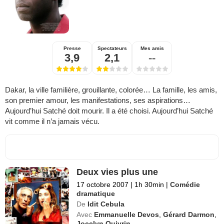
Presse
Spectateurs
Mes amis
3,9
2,1
--
Dakar, la ville familière, grouillante, colorée… La famille, les amis,
son premier amour, les manifestations, ses aspirations…
Aujourd’hui Satché doit mourir. Il a été choisi. Aujourd’hui Satché
vit comme il n’a jamais vécu.
Deux vies plus une
17 octobre 2007
|
1h 30min
|
Comédie
dramatique
De
Idit Cebula
Avec
Emmanuelle Devos
,
Gérard Darmon
,
Jocelyn Quivrin