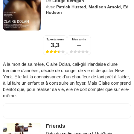
De
Lodge Kerrigan
Avec
Patrick Husted
,
Madison Arnold
,
Ed
Hodson
Spectateurs
Mes amis
3,3
--
A la mort de sa mère, Claire Dolan, call-girl irlandaise d'une
trentaine d'années, décide de changer de vie et de quitter New
York. Elle fait la connaissance d'un chauffeur de taxi prêt à l'aider,
à lui faire un enfant et à construire un foyer. Mais Claire comprend
bientôt que, pour réaliser sa vie, elle ne doit compter que sur elle-
même.
Friends
Date de sortie inconnue
|
1h 52min
|